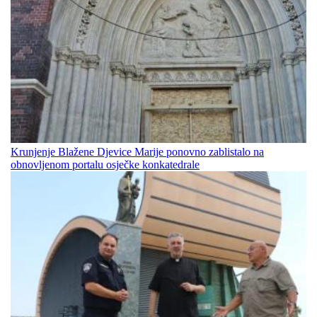
Krunjenje Blažene Djevice Marije ponovno zablistalo na
obnovljenom portalu osječke konkatedrale