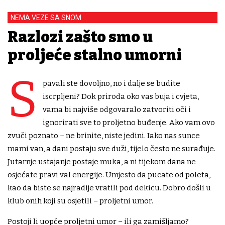
NEMA VEZE SA SNOM
Razlozi zašto smo u
proljeće stalno umorni
S
pavali ste dovoljno, no i dalje se budite
iscrpljeni? Dok priroda oko vas buja i cvjeta,
vama bi najviše odgovaralo zatvoriti oči i
ignorirati sve to proljetno buđenje. Ako vam ovo
zvuči poznato – ne brinite, niste jedini. Iako nas sunce
mami van, a dani postaju sve duži, tijelo često ne surađuje.
Jutarnje ustajanje postaje muka, a ni tijekom dana ne
osjećate pravi val energije. Umjesto da pucate od poleta,
kao da biste se najradije vratili pod dekicu. Dobro došli u
klub onih koji su osjetili – proljetni umor.
Postoji li uopće proljetni umor – ili ga zamišljamo?