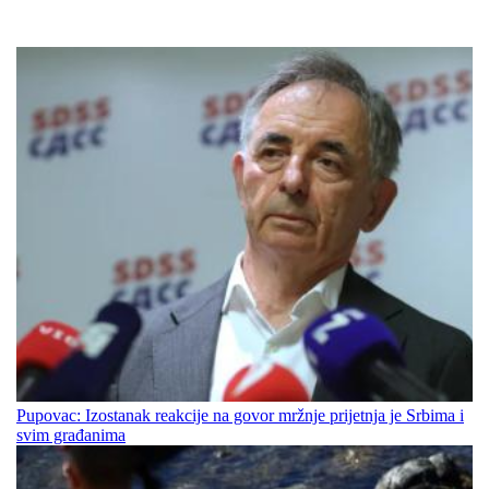
Pupovac: Izostanak reakcije na govor mržnje prijetnja je Srbima i
svim građanima