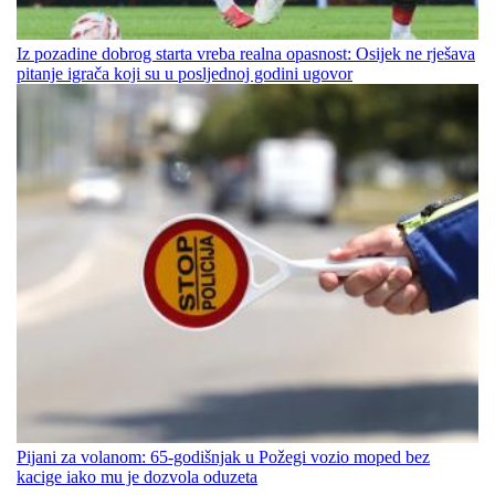
Iz pozadine dobrog starta vreba realna opasnost: Osijek ne rješava
pitanje igrača koji su u posljednoj godini ugovor
Pijani za volanom: 65-godišnjak u Požegi vozio moped bez
kacige iako mu je dozvola oduzeta