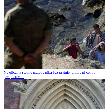
Na ulicama stotine maloljetnika bez pratnje, prihvatni centri
preopterećeni