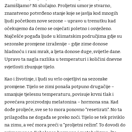
Zamišljamo? Ni slučajno. Proljetni umor je stvarno,
znanstveno potvrđeno stanje koje se javlja kod mnogih
ljudi početkom nove sezone – upravo u trenutku kad
očekujemo da ćemo se osjećati poletno i osvježeno.
Najčešće pogađa ljude u klimatskim područjima gdje su
sezonske promjene izraženije – gdje zime donose
hladnoću i rani mrak, a ljeta donose duge, svijetle dane.
Upravo ta nagla razlika u temperaturi i količini dnevne
svjetlosti zbunjuje tijelo.
Kao i životinje, i ljudi su vrlo osjetljivi na sezonske
promjene. Tijelo se zimi ponaša potpuno drugačije –
smanjuje tjelesnu temperaturu, povisuje krvni tlak i
povećava proizvodnju melatonina – hormona sna. Kad
dođe proljeće, sve se to mora ponovno "resetirati". No ta
prilagodba ne događa se preko noći. Tijelo se tek priviklo
na zimu, a već mora preći u "proljetni režim". To dovodi do