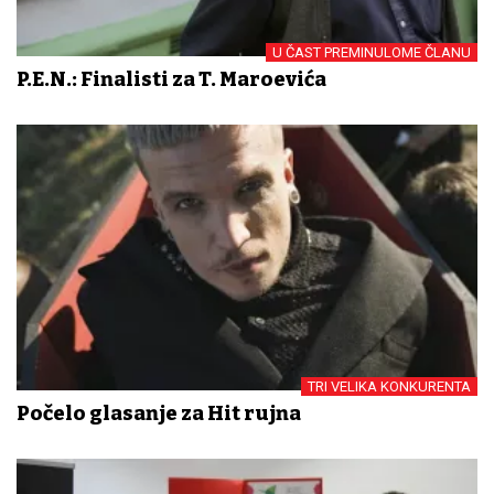
U ČAST PREMINULOME ČLANU
P.E.N.: Finalisti za T. Maroevića
TRI VELIKA KONKURENTA
Počelo glasanje za Hit rujna