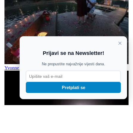
×
Prijavi se na Newsletter!
Ne propustite najvažnije vijesti dana.
Yvonne je Danielu rekla “Da!” u suton na jezeru u Orahovici
Pretplati se