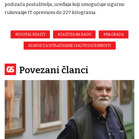
podizača poslužitelja, uređaja koji omogućuje sigurno
rukovanje IT opremom do 227 kilograma.
#DIGITAL REALTY
#ZAŠTITA NA RADU
#NAGRADA
#ZAVOD ZA ISTRAŽIVANJE I RAZVOJ SIGURNOSTI
Povezani članci