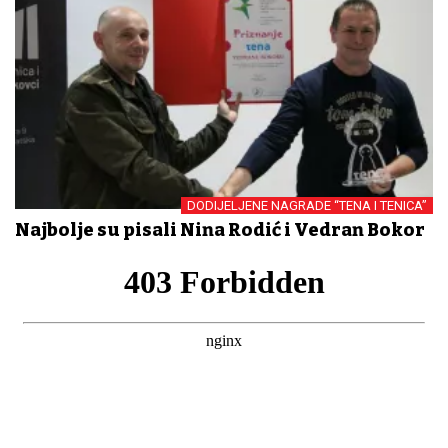
DODIJELJENE NAGRADE “TENA I TENICA”
Najbolje su pisali Nina Rodić i Vedran Bokor