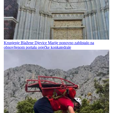
Krunjenje Blažene Djevice Marije ponovno zablistalo na
obnovljenom portalu osječke konkatedrale