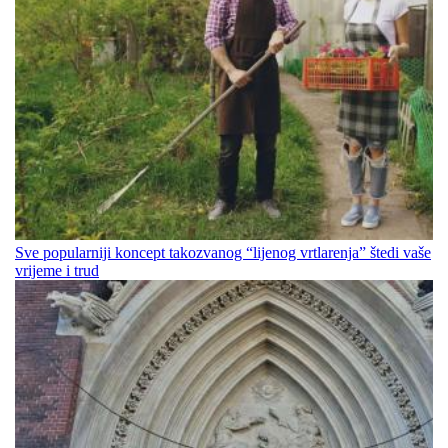
Sve popularniji koncept takozvanog “lijenog vrtlarenja” štedi vaše
vrijeme i trud