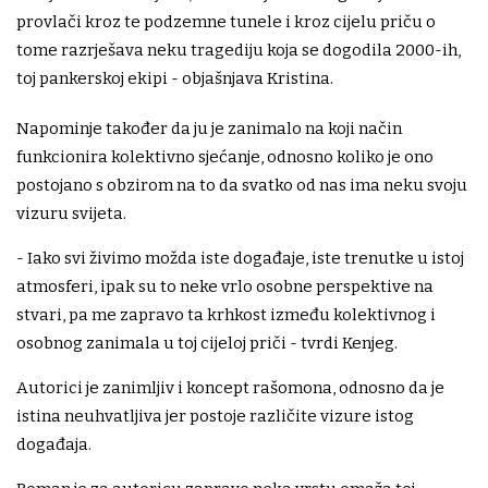
provlači kroz te podzemne tunele i kroz cijelu priču o
tome razrješava neku tragediju koja se dogodila 2000-ih,
toj pankerskoj ekipi - objašnjava Kristina.
Napominje također da ju je zanimalo na koji način
funkcionira kolektivno sjećanje, odnosno koliko je ono
postojano s obzirom na to da svatko od nas ima neku svoju
vizuru svijeta.
- Iako svi živimo možda iste događaje, iste trenutke u istoj
atmosferi, ipak su to neke vrlo osobne perspektive na
stvari, pa me zapravo ta krhkost između kolektivnog i
osobnog zanimala u toj cijeloj priči - tvrdi Kenjeg.
Autorici je zanimljiv i koncept rašomona, odnosno da je
istina neuhvatljiva jer postoje različite vizure istog
događaja.