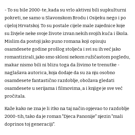
- To su bile 2000-te, kada su vrlo aktivni bili supkulturni
pokreti, ne samo u Slavonskom Brodu i Osijeku nego i po
cijeloj Hrvatskoj. To su postale cijele male zajednice koje
su živjele neke svoje živote izvan nekih svojih kuća i škola.
Mislim da postoji jako puno romana koji opisuju
osamdesete godine prošlog stoljeća i svi su ih već jako
romantizirali, jako smo skloni nekom ružičastom pogledu,
makar nismo bili ni blizu toga da živimo te trenutke -
naglašava autorica, koja dodaje da su za nju osobno
osamdesete fantastično razdoblje, obožava gledati
osamdesete u serijama i filmovima, a i knjige je sve već
pročitala.
Kaže kako ne zna je li itko na taj način opjevao to razdoblje
2000-tih, tako da je roman "Djeca Panonije" njezin "mali
doprinos toj generaciji".