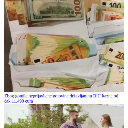
Zbog gomile neprijavljene gotovine državljaninu BiH kazna od
čak 11.490 eura