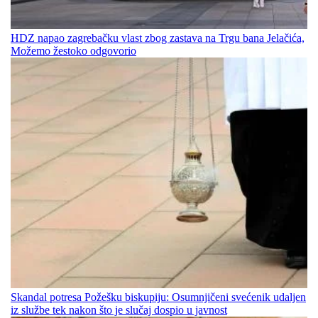
HDZ napao zagrebačku vlast zbog zastava na Trgu bana Jelačića,
Možemo žestoko odgovorio
Skandal potresa Požešku biskupiju: Osumnjičeni svećenik udaljen
iz službe tek nakon što je slučaj dospio u javnost