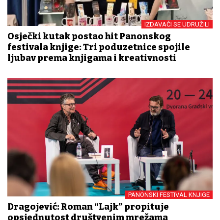
IZDAVAČI SE UDRUŽILI
Osječki kutak postao hit Panonskog
festivala knjige: Tri poduzetnice spojile
ljubav prema knjigama i kreativnosti
PANONSKI FESTIVAL KNJIGE
Dragojević: Roman “Lajk” propituje
opsjednutost društvenim mrežama