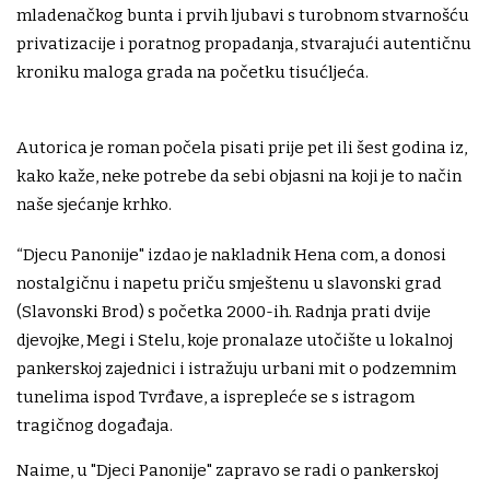
mladenačkog bunta i prvih ljubavi s turobnom stvarnošću
privatizacije i poratnog propadanja, stvarajući autentičnu
kroniku maloga grada na početku tisućljeća.
Autorica je roman počela pisati prije pet ili šest godina iz,
kako kaže, neke potrebe da sebi objasni na koji je to način
naše sjećanje krhko.
“Djecu Panonije" izdao je nakladnik Hena com, a donosi
nostalgičnu i napetu priču smještenu u slavonski grad
(Slavonski Brod) s početka 2000-ih. Radnja prati dvije
djevojke, Megi i Stelu, koje pronalaze utočište u lokalnoj
pankerskoj zajednici i istražuju urbani mit o podzemnim
tunelima ispod Tvrđave, a isprepleće se s istragom
tragičnog događaja.
Naime, u "Djeci Panonije" zapravo se radi o pankerskoj