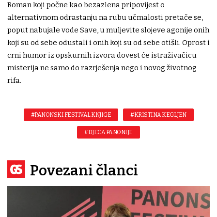
Roman koji počne kao bezazlena pripovijest o
alternativnom odrastanju na rubu učmalosti pretače se,
poput nabujale vode Save, u muljevite slojeve agonije onih
koji su od sebe odustali i onih koji su od sebe otišli. Oprost i
crni humor iz opskurnih izvora dovest će istraživačicu
misterija ne samo do razrješenja nego i novog životnog
rifa.
#PANONSKI FESTIVAL KNJIGE
#KRISTINA KEGLJEN
#DJECA PANONIJE
Povezani članci