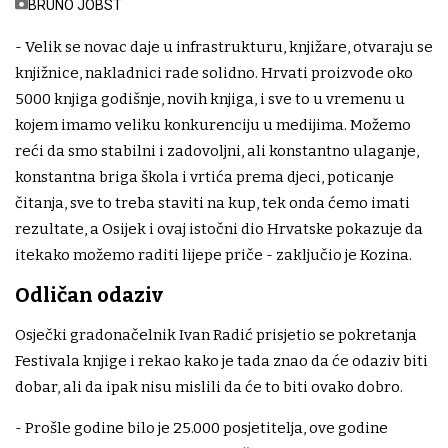
BRUNO JOBST
- Velik se novac daje u infrastrukturu, knjižare, otvaraju se
knjižnice, nakladnici rade solidno. Hrvati proizvode oko
5000 knjiga godišnje, novih knjiga, i sve to u vremenu u
kojem imamo veliku konkurenciju u medijima. Možemo
reći da smo stabilni i zadovoljni, ali konstantno ulaganje,
konstantna briga škola i vrtića prema djeci, poticanje
čitanja, sve to treba staviti na kup, tek onda ćemo imati
rezultate, a Osijek i ovaj istočni dio Hrvatske pokazuje da
itekako možemo raditi lijepe priče - zaključio je Kozina.
Odličan odaziv
Osječki gradonačelnik Ivan Radić prisjetio se pokretanja
Festivala knjige i rekao kako je tada znao da će odaziv biti
dobar, ali da ipak nisu mislili da će to biti ovako dobro.
- Prošle godine bilo je 25.000 posjetitelja, ove godine