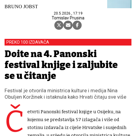
BRUNO JOBST
20.5.2026., 17:19
Tomislav Prusina
PREKO 100 IZDAVAČA
Dođite na 4. Panonski
festival knjige i zaljubite
se u čitanje
Festival je otvorila ministrica kulture i medija Nina
Obuljen Koržinek i istaknula kako Hrvati čitaju sve više
Č
etvrti Panonski festival knjige u Osijeku, na
kojemu se predstavlja 57 izlagača i više od
stotinu izdavača iz cijele Hrvatske i susjednih
zemalja, u srijedu je otvorila ministrica kulture