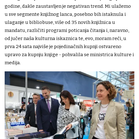
godine, dakle zaustavljen je negativan trend. Mi ulažemo
u sve segmente knjižnog lanca, posebno bih istaknula i
ulaganje u bibliobuse, više od 35 novih knjižnica u
mandatu, različiti programi poticanja čitanja i, naravno,
od jučer naša kulturna iskaznica te, evo, moram reći, u
prva 24 sata najviše je pojedinačnih kupnji ostvareno
upravo za kupnju knjige - pohvalila se ministrica kulture i
medija.