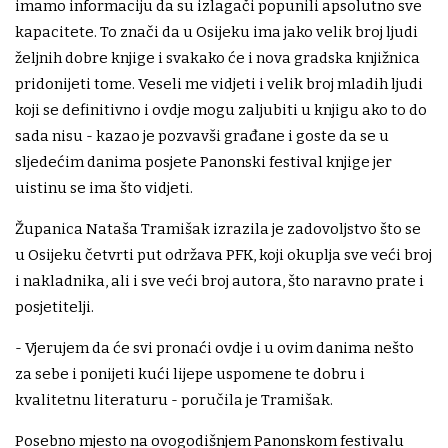
imamo informaciju da su izlagači popunili apsolutno sve
kapacitete. To znači da u Osijeku ima jako velik broj ljudi
željnih dobre knjige i svakako će i nova gradska knjižnica
pridonijeti tome. Veseli me vidjeti i velik broj mladih ljudi
koji se definitivno i ovdje mogu zaljubiti u knjigu ako to do
sada nisu - kazao je pozvavši građane i goste da se u
sljedećim danima posjete Panonski festival knjige jer
uistinu se ima što vidjeti.
Županica Nataša Tramišak izrazila je zadovoljstvo što se
u Osijeku četvrti put održava PFK, koji okuplja sve veći broj
i nakladnika, ali i sve veći broj autora, što naravno prate i
posjetitelji.
- Vjerujem da će svi pronaći ovdje i u ovim danima nešto
za sebe i ponijeti kući lijepe uspomene te dobru i
kvalitetnu literaturu - poručila je Tramišak.
Posebno mjesto na ovogodišnjem Panonskom festivalu