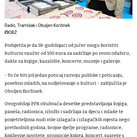
Radić, Tramišak i Obuljen Koržinek
OBŽ
Podsjetila je da 18-godišnjaci od jučer mogu koristiti
kulturni vaučer od 100 eura za sadržaje po svom odabiru,
dakle za knjige, kazalište, koncerte, muzeje i galerije.
- To će biti još jedan poticaj razvoju publike i poticanju,
posebno mladih, na sudjelovanje u kulturi - zaključila je
Obuljen Koržinek.
Ovogodišnji PFK obuhvaća desetke predstavljanja knjiga,
panela, radionica, izložbi i sadržaja za djecu i mlade te
posjetiteljima nudi više izlagača i izlagačkih mjesta nego
prethodnih godina, brojne dječje programe, radionice,
književne novitete, promocije knjiga, koncert, susrete s