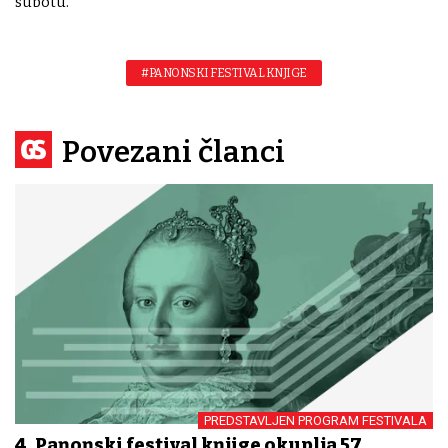
subotu.
#PANONSKI FESTIVAL KNJIGE
Povezani članci
PREDSTAVLJEN PROGRAM FESTIVALA
4. Panonski festival knjige okuplja 57