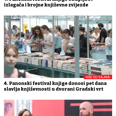
izlagača i brojne književne zvijezde
VIŠE OD SAJMA:
4. Panonski festival knjige donosi pet dana
slavlja književnosti u dvorani Gradski vrt