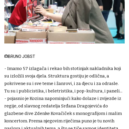
BRUNO JOBST
- Imamo 57 izlagača i rekao bih stotinjak nakladnika koji
su izložili svoja djela. Struktura gostiju je odlična, a
pokrivene su i sve teme i žanrovi, i za djecu i za odrasle.
Tu su i publicistika, i beletristika, i pop-kultura, i paneli...
- pojasnio je Kozina napominjući kako dolaze i zvijezde iz
regije, od slavnog redatelja Srđana Dragojevića do
glazbene dive Zdenke Kovačiček s monografijom i malim
koncertom. Prema njegovim riječima puno je tu novih
naslova i aktualnih tema, a što se tiče samog identiteta,