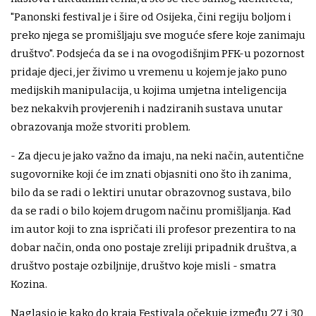
"Panonski festival je i šire od Osijeka, čini regiju boljom i
preko njega se promišljaju sve moguće sfere koje zanimaju
društvo". Podsjeća da se i na ovogodišnjim PFK-u pozornost
pridaje djeci, jer živimo u vremenu u kojem je jako puno
medijskih manipulacija, u kojima umjetna inteligencija
bez nekakvih provjerenih i nadziranih sustava unutar
obrazovanja može stvoriti problem.
- Za djecu je jako važno da imaju, na neki način, autentične
sugovornike koji će im znati objasniti ono što ih zanima,
bilo da se radi o lektiri unutar obrazovnog sustava, bilo
da se radi o bilo kojem drugom načinu promišljanja. Kad
im autor koji to zna ispričati ili profesor prezentira to na
dobar način, onda ono postaje zreliji pripadnik društva, a
društvo postaje ozbiljnije, društvo koje misli - smatra
Kozina.
Naglasio je kako do kraja Festivala očekuje između 27 i 30