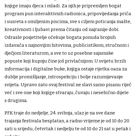
knjige imaju djeca i mladi. Za njih je pripremljen bogat
program pun interaktivnih radionica, pripovijedanja priča
i susreta s omiljenim piscima, sve s ciljem poticanja mašte,
kreativnosti i ljubavi prema čitanju od najranije dobi.
Odrasle posjetitelje očekuje bogata ponuda brojnih
izdavača s najnovijim hitovima, publicistikom, stručnom i
dječjom literaturom, a sve to uz posebne sajamske
popuste koji kupnju čine još privlačnijom. U svijetu brzih
informacija i digitalne buke, knjiga ostaje rijetka oaza za
dublje promišljanje, introspekciju i bolje razumijevanje
svijeta. Upravo zato ovaj festival ne slavi samo pisanu riječ
već i sve one koji knjige stvaraju, čuvaju i nesebično dijele
s drugima.
PFK traje do nedjelje, 24. svibnja, ulaz je na sve dane
trajanja festivala besplatan, a radno vrijeme je od 10 do 20
sati u srijedu, četvrtak i nedjelju te od 10 do 21 sat u petak i