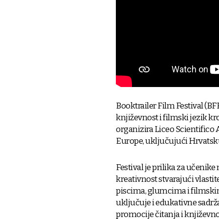
Booktrailer Film Festival (BF
književnost i filmski jezik kr
organizira Liceo Scientifico A
Europe, uključujući Hrvatsku
Festival je prilika za učenike
kreativnost stvarajući vlasti
piscima, glumcima i filmskim
uključuje i edukativne sadržaj
promocije čitanja i književno