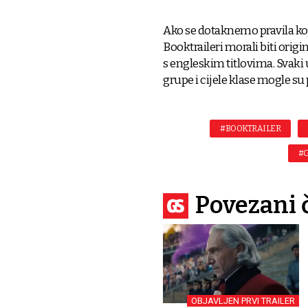
Ako se dotaknemo pravila koj
Booktraileri morali biti origi
s engleskim titlovima. Svaki
grupe i cijele klase mogle su 
#BOOKTRAILER
#G
Povezani 
OBJAVLJEN PRVI TRAILER