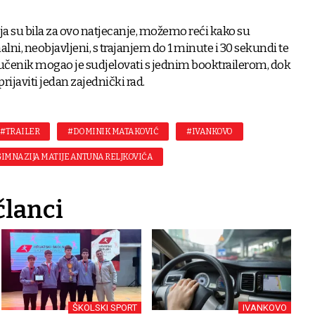
a su bila za ovo natjecanje, možemo reći kako su
nalni, neobjavljeni, s trajanjem do 1 minute i 30 sekundi te
 učenik mogao je sudjelovati s jednim booktrailerom, dok
prijaviti jedan zajednički rad.
#TRAILER
#DOMINIK MATAKOVIĆ
#IVANKOVO
IMNAZIJA MATIJE ANTUNA RELJKOVIĆA
članci
ŠKOLSKI SPORT
IVANKOVO