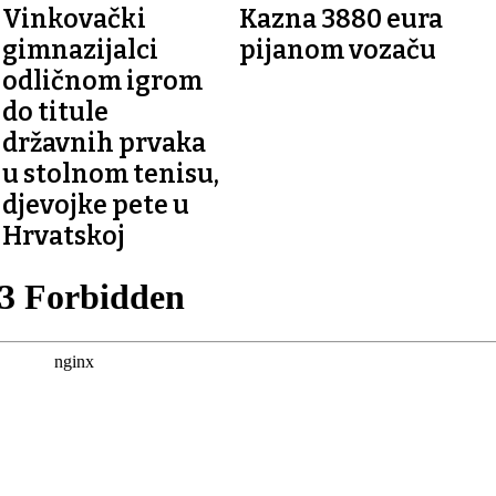
Vinkovački
Kazna 3880 eura
gimnazijalci
pijanom vozaču
odličnom igrom
do titule
državnih prvaka
u stolnom tenisu,
djevojke pete u
Hrvatskoj