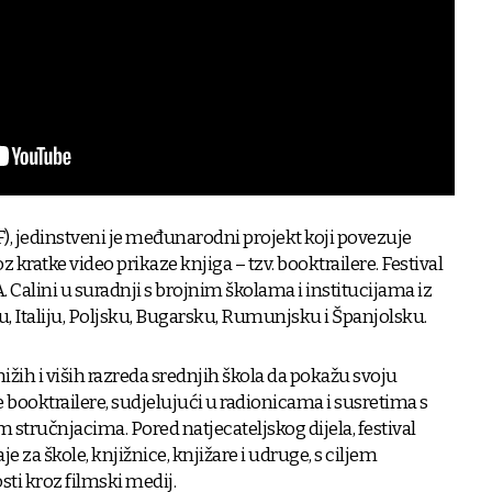
F), jedinstveni je međunarodni projekt koji povezuje
oz kratke video prikaze knjiga – tzv. booktrailere. Festival
. Calini u suradnji s brojnim školama i institucijama iz
, Italiju, Poljsku, Bugarsku, Rumunjsku i Španjolsku.
 nižih i viših razreda srednjih škola da pokažu svoju
te booktrailere, sudjelujući u radionicama i susretima s
 stručnjacima. Pored natjecateljskog dijela, festival
e za škole, knjižnice, knjižare i udruge, s ciljem
sti kroz filmski medij.