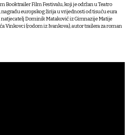
ooktrailer Film Festivalu, koji je održan u Teatro
, nagradu europskog žirija u vrijednosti od tisuću eura
i natjecatelj Dominik Mataković iz Gimnazije Matije
a Vinkovci (rodom iz Ivankova), autor trailera za roman