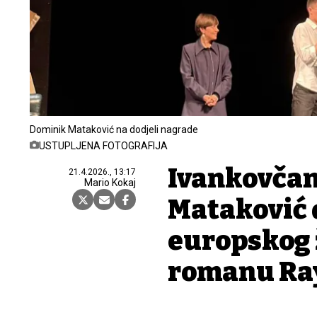
Dominik Mataković na dodjeli nagrade
USTUPLJENA FOTOGRAFIJA
Ivankovča
21.4.2026., 13:17
Mario Kokaj
Mataković 
europskog ž
romanu Ra