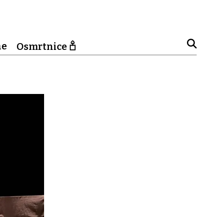
ne
Osmrtnice