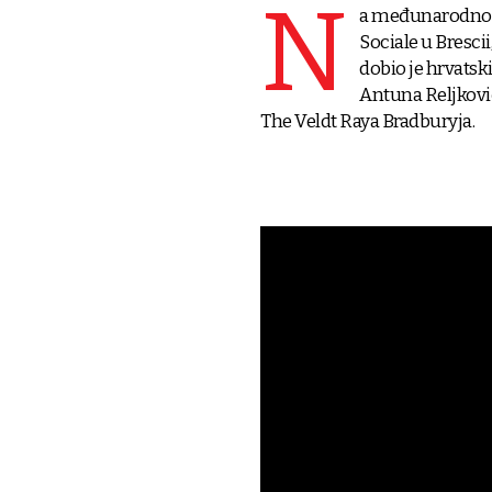
N
a međunarodnom B
Sociale u Brescii
dobio je hrvatsk
Antuna Reljković
The Veldt Raya Bradburyja.