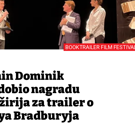
BOOKTRAILER FILM FESTIVA
nin Dominik
dobio nagradu
irija za trailer o
ya Bradburyja