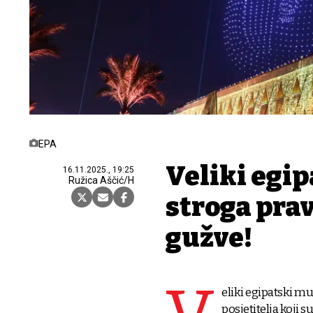
EPA
Veliki egi
16.11.2025., 19:25
Ružica Aščić/H
stroga pra
gužve!
eliki egipatski mu
posjetitelja koji s