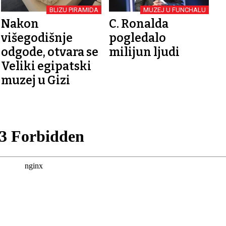
BLIZU PIRAMIDA
MUZEJ U FUNCHALU
Nakon
C. Ronalda
višegodišnje
pogledalo
odgode, otvara se
milijun ljudi
Veliki egipatski
muzej u Gizi