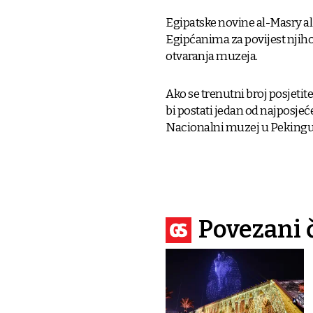
Egipatske novine al-Masry a
Egipćanima za povijest njih
otvaranja muzeja.
Ako se trenutni broj posjetit
bi postati jedan od najposjeć
Nacionalni muzej u Pekingu im
Povezani 