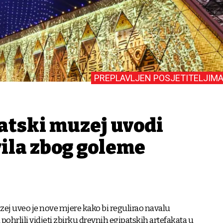
PREPLAVLJEN POSJETITELJIMA
patski muzej uvodi
vila zbog goleme
zej uveo je nove mjere kako bi regulirao navalu
u pohrlili vidjeti zbirku drevnih egipatskih artefakata u