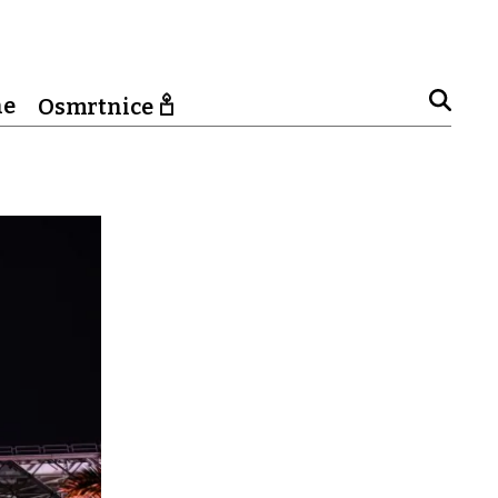
ne
Osmrtnice