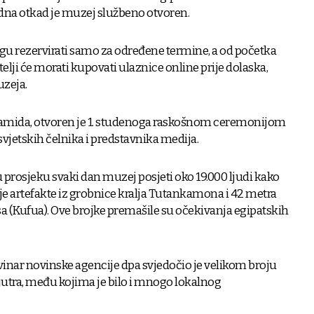
edna otkad je muzej službeno otvoren.
gu rezervirati samo za određene termine, a od početka
telji će morati kupovati ulaznice online prije dolaska,
zeja.
piramida, otvoren je 1. studenoga raskošnom ceremonijom
 svjetskih čelnika i predstavnika medija.
 prosjeku svaki dan muzej posjeti oko 19.000 ljudi kako
čuje artefakte iz grobnice kralja Tutankamona i 42 metra
sa (Kufua). Ove brojke premašile su očekivanja egipatskih
inar novinske agencije dpa svjedočio je velikom broju
 jutra, među kojima je bilo i mnogo lokalnog