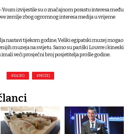
l-Youm izvijestile su o značajnom porastu interesa među
ove zemlje zbog ogromnog interesa medija u vrijeme
elja nastavi tijekom godine, Veliki egipatski muzej mogao
enijih muzeja na svijetu. Samo su pariški Louvre i kineski
ali veći prosječni broj posjetitelja prošle godine.
#KAIRO
#MUZEJ
članci