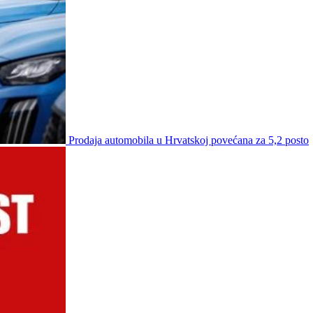
Prodaja automobila u Hrvatskoj povećana za 5,2 posto