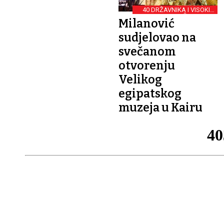
40 DRŽAVNIKA I VISOKIH
DUŽNOSNIKA
Milanović
sudjelovao na
svečanom
otvorenju
Velikog
egipatskog
muzeja u Kairu