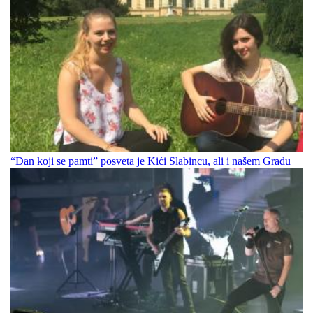
“Dan koji se pamti” posveta je Kići Slabincu, ali i našem Gradu