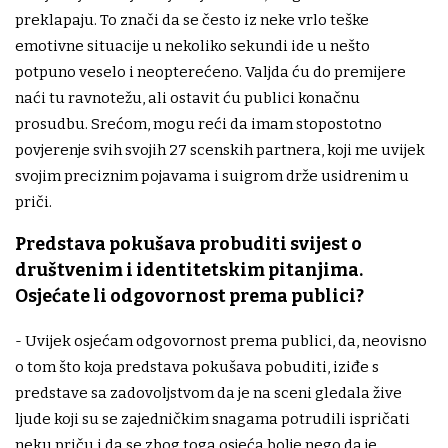
preklapaju. To znači da se često iz neke vrlo teške
emotivne situacije u nekoliko sekundi ide u nešto
potpuno veselo i neopterećeno. Valjda ću do premijere
naći tu ravnotežu, ali ostavit ću publici konačnu
prosudbu. Srećom, mogu reći da imam stopostotno
povjerenje svih svojih 27 scenskih partnera, koji me uvijek
svojim preciznim pojavama i suigrom drže usidrenim u
priči.
Predstava pokušava probuditi svijest o
društvenim i identitetskim pitanjima.
Osjećate li odgovornost prema publici?
- Uvijek osjećam odgovornost prema publici, da, neovisno
o tom što koja predstava pokušava pobuditi, iziđe s
predstave sa zadovoljstvom da je na sceni gledala žive
ljude koji su se zajedničkim snagama potrudili ispričati
neku priču i da se zbog toga osjeća bolje nego da je,