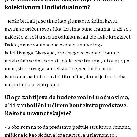
kolektivnom i individualnom?
- Može biti, ali ja se time kao glumac ne želim baviti.
Bavim se pričom svog lika, koji ima puno trauma, traži se i
najčešće griješi u svojim odlukama, ali ide dalje kroz život.
Dakle, mene zanima ono osobno unutar toga
kolektivnoga. Naravno, kroz njegove osobne traume
neizbježno se dotičemo i kolektivne traume, ali ona je, po
meni, što se ovoga konteksta tiče, već toliko puta
ispričana, na toliko različitih načina, da ovdje i ne treba
nužno biti u prvom planu.
Uloga zahtijeva da budete realni u odnosima,
ali i simbolični u širem kontekstu predstave.
Kako to uravnotežujete?
- S obzirom na to da predstava poštuje strukturu romana,
mišljena je kao sjećanja koja naviru, a uglavnom se i