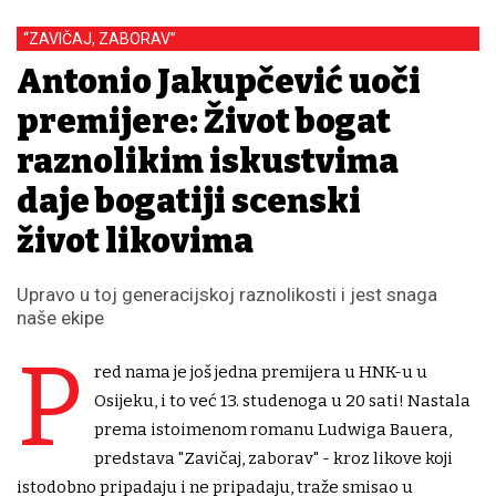
“ZAVIČAJ, ZABORAV”
Antonio Jakupčević uoči
premijere: Život bogat
raznolikim iskustvima
daje bogatiji scenski
život likovima
Upravo u toj generacijskoj raznolikosti i jest snaga
naše ekipe
P
red nama je još jedna premijera u HNK-u u
Osijeku, i to već 13. studenoga u 20 sati! Nastala
prema istoimenom romanu Ludwiga Bauera,
predstava "Zavičaj, zaborav" - kroz likove koji
istodobno pripadaju i ne pripadaju, traže smisao u