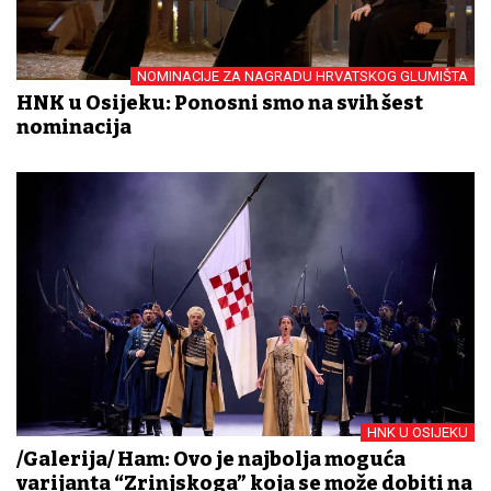
NOMINACIJE ZA NAGRADU HRVATSKOG GLUMIŠTA
HNK u Osijeku: Ponosni smo na svih šest
nominacija
HNK U OSIJEKU
/Galerija/ Ham: Ovo je najbolja moguća
varijanta “Zrinjskoga” koja se može dobiti na