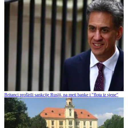
Britanci proširili sankcije Rusiji, na meti banke i "flota iz sjene"