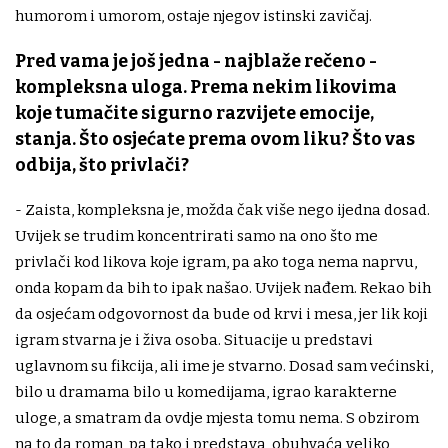
humorom i umorom, ostaje njegov istinski zavičaj.
Pred vama je još jedna - najblaže rečeno -
kompleksna uloga. Prema nekim likovima
koje tumačite sigurno razvijete emocije,
stanja. Što osjećate prema ovom liku? Što vas
odbija, što privlači?
- Zaista, kompleksna je, možda čak više nego ijedna dosad.
Uvijek se trudim koncentrirati samo na ono što me
privlači kod likova koje igram, pa ako toga nema naprvu,
onda kopam da bih to ipak našao. Uvijek nađem. Rekao bih
da osjećam odgovornost da bude od krvi i mesa, jer lik koji
igram stvarna je i živa osoba. Situacije u predstavi
uglavnom su fikcija, ali ime je stvarno. Dosad sam većinski,
bilo u dramama bilo u komedijama, igrao karakterne
uloge, a smatram da ovdje mjesta tomu nema. S obzirom
na to da roman, pa tako i predstava, obuhvaća veliko