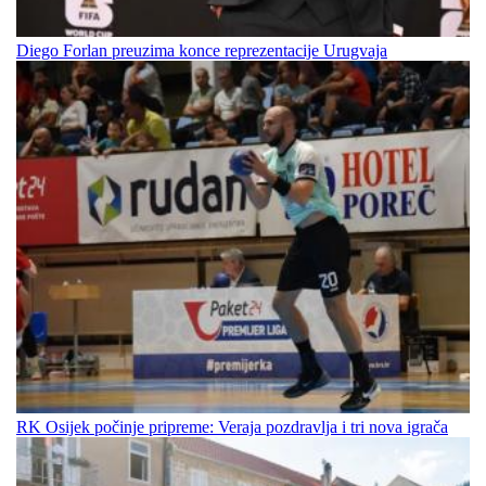
Diego Forlan preuzima konce reprezentacije Urugvaja
RK Osijek počinje pripreme: Veraja pozdravlja i tri nova igrača