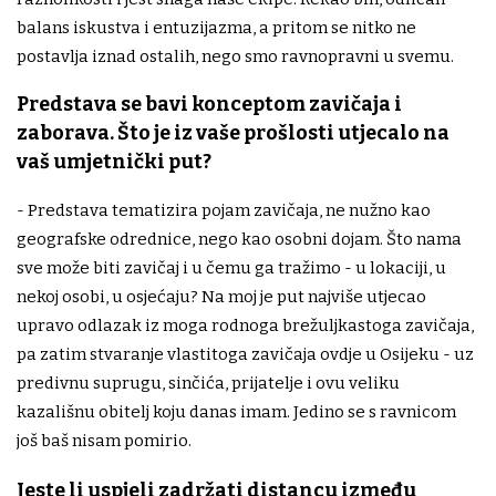
balans iskustva i entuzijazma, a pritom se nitko ne
postavlja iznad ostalih, nego smo ravnopravni u svemu.
Predstava se bavi konceptom zavičaja i
zaborava. Što je iz vaše prošlosti utjecalo na
vaš umjetnički put?
- Predstava tematizira pojam zavičaja, ne nužno kao
geografske odrednice, nego kao osobni dojam. Što nama
sve može biti zavičaj i u čemu ga tražimo - u lokaciji, u
nekoj osobi, u osjećaju? Na moj je put najviše utjecao
upravo odlazak iz moga rodnoga brežuljkastoga zavičaja,
pa zatim stvaranje vlastitoga zavičaja ovdje u Osijeku - uz
predivnu suprugu, sinčića, prijatelje i ovu veliku
kazališnu obitelj koju danas imam. Jedino se s ravnicom
još baš nisam pomirio.
Jeste li uspjeli zadržati distancu između