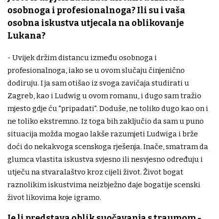
osobnoga i profesionalnoga? Ili su i vaša
osobna iskustva utjecala na oblikovanje
Lukana?
- Uvijek držim distancu između osobnoga i
profesionalnoga, iako se u ovom slučaju činjenično
dodiruju. I ja sam otišao iz svoga zavičaja studirati u
Zagreb, kao i Ludwig u ovom romanu, i dugo sam tražio
mjesto gdje ću "pripadati". Doduše, ne toliko dugo kao on i
ne toliko ekstremno. Iz toga bih zaključio da sam u puno
situacija možda mogao lakše razumjeti Ludwiga i brže
doći do nekakvoga scenskoga rješenja. Inače, smatram da
glumca vlastita iskustva svjesno ili nesvjesno određuju i
utječu na stvaralaštvo kroz cijeli život. Život bogat
raznolikim iskustvima neizbježno daje bogatije scenski
život likovima koje igramo.
Je li predstava oblik suočavanja s traumom -