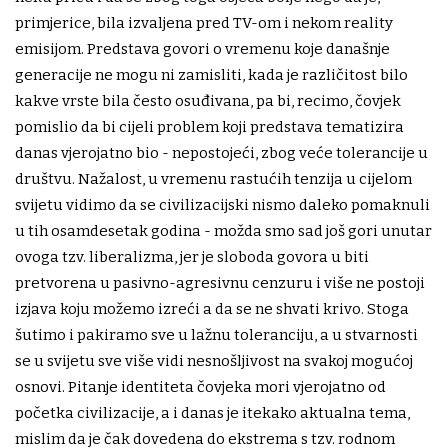
primjerice, bila izvaljena pred TV-om i nekom reality
emisijom. Predstava govori o vremenu koje današnje
generacije ne mogu ni zamisliti, kada je različitost bilo
kakve vrste bila često osuđivana, pa bi, recimo, čovjek
pomislio da bi cijeli problem koji predstava tematizira
danas vjerojatno bio - nepostojeći, zbog veće tolerancije u
društvu. Nažalost, u vremenu rastućih tenzija u cijelom
svijetu vidimo da se civilizacijski nismo daleko pomaknuli
u tih osamdesetak godina - možda smo sad još gori unutar
ovoga tzv. liberalizma, jer je sloboda govora u biti
pretvorena u pasivno-agresivnu cenzuru i više ne postoji
izjava koju možemo izreći a da se ne shvati krivo. Stoga
šutimo i pakiramo sve u lažnu toleranciju, a u stvarnosti
se u svijetu sve više vidi nesnošljivost na svakoj mogućoj
osnovi. Pitanje identiteta čovjeka mori vjerojatno od
početka civilizacije, a i danas je itekako aktualna tema,
mislim da je čak dovedena do ekstrema s tzv. rodnom