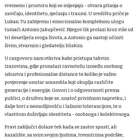
vremenu i prostoru koji se mijenjaju - otvara pitanja o
zavičaju, identitetu, sjećanju i traumi. U središtu priče je
Lukan. Tu zahtjevnu i emocionalno kompleksnu ulogu
tumači Antonio Jakupčević. Njegov lik prolazi kroz više od
tri desetljeća svoga života, a Antonio ga nastoji učiniti
živim, stvarnim i gledatelju bliskim.
U razgovoru nam otkriva kako pristupa takvim
izazovima, gdje pronalazi ravnotežu između osobnog
iskustva i profesionalne distance te koliko je važno
povjerenje unutar ansambla koji okuplja različite
generacije i energije. Govori i o odgovornosti prema
publici, o društvu koje se, unatoč prividnom napretku, i
dalje bori s nesnošljivošću i lažnom tolerancijom, te o
vlastitom doživljaju identiteta - osobnoga i kolektivnoga.
Pravi zaključci dolaze tek kada se zastor spusti, ali
kazalište, sa svim svojim ljudima, trenutcima podrške,