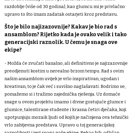
razdoblje (više od 30 godina), kao glumcu mi je privlačno
upravo to što imam zadatak ostarjeti kroz predstavu.
Što je bilo najizazovnije? Kakav je bio rad s
ansamblom? Rijetko kada je ovako velik i tako
generacijski raznolik. U čemu je snaga ove
ekipe?
- Možda će zvučati banalno, ali definitivno je najizazovnije
preodjenuti kostim u nerealno brzom tempu. Rad s ovim
našim ansamblom uvijek je vrlo inspirativan, ugodan i
kreativan, to je čak već i suvišno naglašavati. Bodrimo se,
pomažemo si i tražimo zajednička rješenja. Uz domaće
snage u ovom projektu imamo i divne gostujuće glumce i
glumice, talentirane studente i krasna četiri dječaka, koji
upotpunjuju mozaik ljudi od kojih je načinjena ova tehnički
vrlo zahtjevna predstava. Upravo u toj generacijskoj
raznolikosti i jest snaga naše ekipe. Rekao bih, odličan