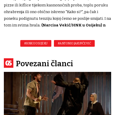
pizze ili kiflice tijekom kasnonoćnih proba, toplu poruku
ohrabrenja ili ono obično iskreno "Kako si?", pa čak i
poneku podignutu tenziju kojoj ćemo se poslije smijati. I na
tom im svima hvala.
(Narcisa Vekić/HNK u Osijeku) n
#HNK U OSIJEKU
#ANTONIO JAKUPČEVIĆ
Povezani članci