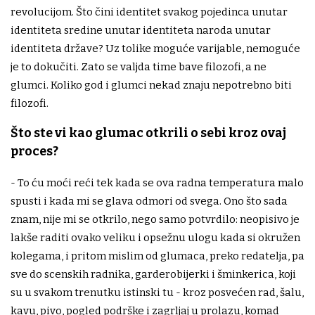
revolucijom. Što čini identitet svakog pojedinca unutar
identiteta sredine unutar identiteta naroda unutar
identiteta države? Uz tolike moguće varijable, nemoguće
je to dokučiti. Zato se valjda time bave filozofi, a ne
glumci. Koliko god i glumci nekad znaju nepotrebno biti
filozofi.
Što ste vi kao glumac otkrili o sebi kroz ovaj
proces?
- To ću moći reći tek kada se ova radna temperatura malo
spusti i kada mi se glava odmori od svega. Ono što sada
znam, nije mi se otkrilo, nego samo potvrdilo: neopisivo je
lakše raditi ovako veliku i opsežnu ulogu kada si okružen
kolegama, i pritom mislim od glumaca, preko redatelja, pa
sve do scenskih radnika, garderobijerki i šminkerica, koji
su u svakom trenutku istinski tu - kroz posvećen rad, šalu,
kavu, pivo, pogled podrške i zagrljaj u prolazu, komad