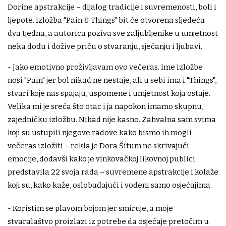
Dorine apstrakcije – dijalog tradicije i suvremenosti, boli i
ljepote. Izložba "Pain & Things" bit će otvorena sljedeća
dva tjedna, a autorica poziva sve zaljubljenike u umjetnost
neka dođu i dožive priču o stvaranju, sjećanju i ljubavi.
- Jako emotivno proživljavam ovo večeras. Ime izložbe
nosi "Pain" jer bol nikad ne nestaje, ali u sebi ima i "Things",
stvari koje nas spajaju, uspomene i umjetnost koja ostaje.
Velika mi je sreća što otac i ja napokon imamo skupnu,
zajedničku izložbu. Nikad nije kasno. Zahvalna sam svima
koji su ustupili njegove radove kako bismo ih mogli
večeras izložiti – rekla je Dora Šitum ne skrivajući
emocije, dodavši kako je vinkovačkoj likovnoj publici
predstavila 22 svoja rada – suvremene apstrakcije i kolaže
koji su, kako kaže, oslobađajući i vođeni samo osjećajima.
- Koristim se plavom bojom jer smiruje, a moje
stvaralaštvo proizlazi iz potrebe da osjećaje pretočim u