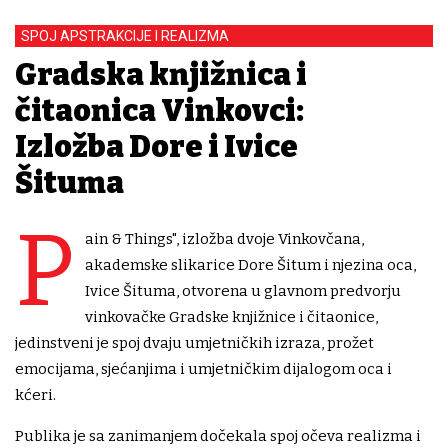
SPOJ APSTRAKCIJE I REALIZMA
Gradska knjižnica i
čitaonica Vinkovci:
Izložba Dore i Ivice
Šituma
P
ain & Things", izložba dvoje Vinkovčana,
akademske slikarice Dore Šitum i njezina oca,
Ivice Šituma, otvorena u glavnom predvorju
vinkovačke Gradske knjižnice i čitaonice,
jedinstveni je spoj dvaju umjetničkih izraza, prožet
emocijama, sjećanjima i umjetničkim dijalogom oca i
kćeri.
Publika je sa zanimanjem dočekala spoj očeva realizma i