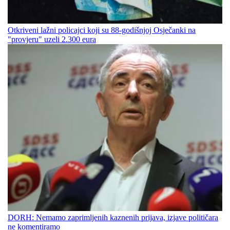
Otkriveni lažni policajci koji su 88-godišnjoj Osječanki na
"provjeru" uzeli 2.300 eura
DORH: Nemamo zaprimljenih kaznenih prijava, izjave političara
ne komentiramo