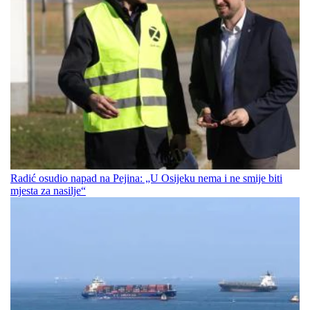
Radić osudio napad na Pejina: „U Osijeku nema i ne smije biti
mjesta za nasilje“