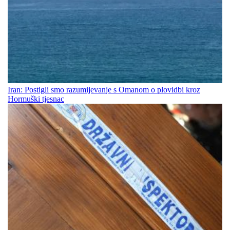
Iran: Postigli smo razumijevanje s Omanom o plovidbi kroz
Hormuški tjesnac