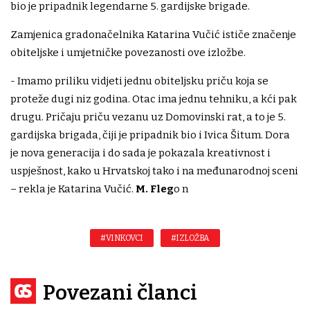
bio je pripadnik legendarne 5. gardijske brigade.
Zamjenica gradonačelnika Katarina Vučić ističe značenje
obiteljske i umjetničke povezanosti ove izložbe.
- Imamo priliku vidjeti jednu obiteljsku priču koja se
proteže dugi niz godina. Otac ima jednu tehniku, a kći pak
drugu. Pričaju priču vezanu uz Domovinski rat, a to je 5.
gardijska brigada, čiji je pripadnik bio i Ivica Šitum. Dora
je nova generacija i do sada je pokazala kreativnost i
uspješnost, kako u Hrvatskoj tako i na međunarodnoj sceni
– rekla je Katarina Vučić.
M. Fleg
o n
#VINKOVCI
#IZLOŽBA
Povezani članci