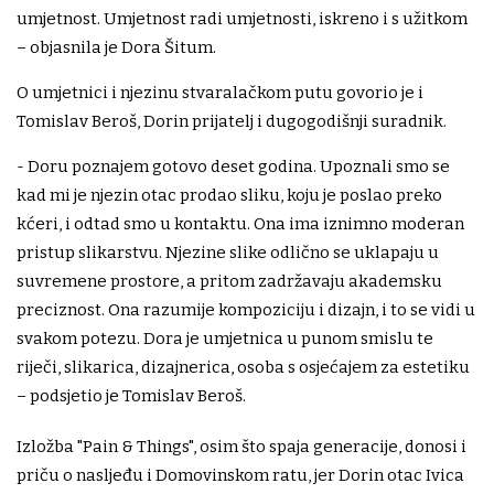
umjetnost. Umjetnost radi umjetnosti, iskreno i s užitkom
– objasnila je Dora Šitum.
O umjetnici i njezinu stvaralačkom putu govorio je i
Tomislav Beroš, Dorin prijatelj i dugogodišnji suradnik.
- Doru poznajem gotovo deset godina. Upoznali smo se
kad mi je njezin otac prodao sliku, koju je poslao preko
kćeri, i odtad smo u kontaktu. Ona ima iznimno moderan
pristup slikarstvu. Njezine slike odlično se uklapaju u
suvremene prostore, a pritom zadržavaju akademsku
preciznost. Ona razumije kompoziciju i dizajn, i to se vidi u
svakom potezu. Dora je umjetnica u punom smislu te
riječi, slikarica, dizajnerica, osoba s osjećajem za estetiku
– podsjetio je Tomislav Beroš.
Izložba "Pain & Things", osim što spaja generacije, donosi i
priču o nasljeđu i Domovinskom ratu, jer Dorin otac Ivica