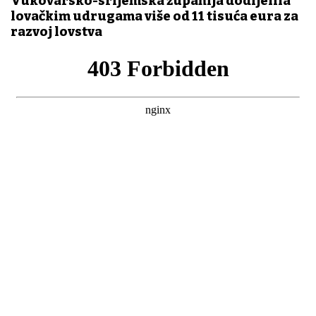
Vukovarsko-srijemska županija dodijelila
lovačkim udrugama više od 11 tisuća eura za
razvoj lovstva