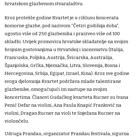
hrvatskom glazbenom stvaralaštvu.
Kroz protekle godine Kvartet je u ciklusu koncerata
komorne glazbe, pod nazivom “Četiri godišnja doba”,
ugostio više od 250 glazbenika i praizveo više od 100
skladbi. Uvijek promovira hrvatske skladatelje na svojim
brojnim gostovanjima u Hrvatskoj i inozemstvu (Italija,
Francuska, Poljska, Austrija, Švicarska, Australija,
Španjolska, Grčka, Njemačka, Litva, Slovenija, Bosna i
Hercegovina, Srbija, Egipat, Izrael, Kina). Kroz sve godine
svoga djelovanja Kvartet podržava mlade talentirane
glazbenike, omogućujući im nastupe na svojim
koncertima. Članovi Gudačkog kvarteta Rucner su Ivana
Penić Defar na violini, Ana Paula Knapić Franković na
violini, Dragan Rucner na violi te Snježana Rucner na
violončelu.
Udruga Prandau, organizator Prandau festivala, sigurna