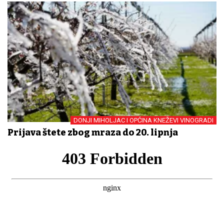
DONJI MIHOLJAC I OPĆINA KNEŽEVI VINOGRADI
Prijava štete zbog mraza do 20. lipnja