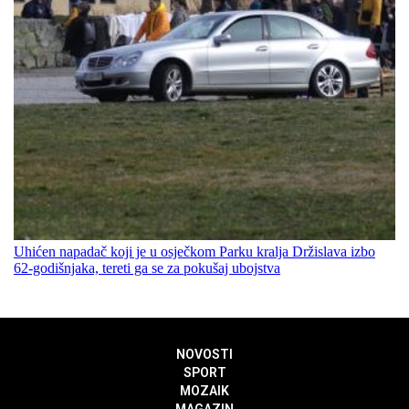
Uhićen napadač koji je u osječkom Parku kralja Držislava izbo
62-godišnjaka, tereti ga se za pokušaj ubojstva
NOVOSTI
SPORT
MOZAIK