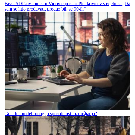
Bivši SDP-ov ministar Vidović postao Plenkovićev savjetnik: „Da
sam se htio prodavati, prodao bih se 90-ih“
Guši li nam tehnologija sposobnost razmišljanja?