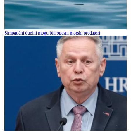
Simpatični dupini mogu biti opasni morski predatori