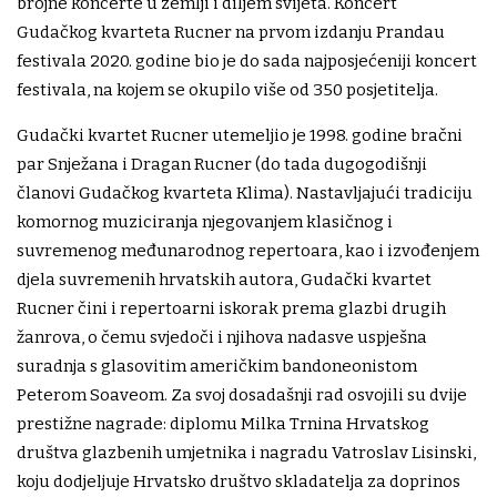
brojne koncerte u zemlji i diljem svijeta. Koncert
Gudačkog kvarteta Rucner na prvom izdanju Prandau
festivala 2020. godine bio je do sada najposjećeniji koncert
festivala, na kojem se okupilo više od 350 posjetitelja.
Gudački kvartet Rucner utemeljio je 1998. godine bračni
par Snježana i Dragan Rucner (do tada dugogodišnji
članovi Gudačkog kvarteta Klima). Nastavljajući tradiciju
komornog muziciranja njegovanjem klasičnog i
suvremenog međunarodnog repertoara, kao i izvođenjem
djela suvremenih hrvatskih autora, Gudački kvartet
Rucner čini i repertoarni iskorak prema glazbi drugih
žanrova, o čemu svjedoči i njihova nadasve uspješna
suradnja s glasovitim američkim bandoneonistom
Peterom Soaveom. Za svoj dosadašnji rad osvojili su dvije
prestižne nagrade: diplomu Milka Trnina Hrvatskog
društva glazbenih umjetnika i nagradu Vatroslav Lisinski,
koju dodjeljuje Hrvatsko društvo skladatelja za doprinos