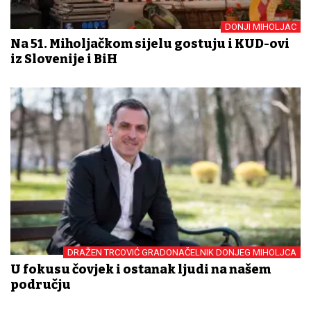
DONJI MIHOLJAC
Na 51. Miholjačkom sijelu gostuju i KUD-ovi
iz Slovenije i BiH
DRAŽEN TRCOVIĆ GRADONAČELNIK DONJEG MIHOLJCA
U fokusu čovjek i ostanak ljudi na našem
području