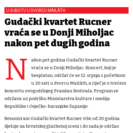
U SUBOTU U DVORCU MAILÁTH
Gudački kvartet Rucner
vraća se u Donji Miholjac
nakon pet dugih godina
N
akon pet godina Gudački kvartet Rucner
vraća se u Donji Miholjac. Koncert, koji je
besplatan, održat će se 12. srpnja s početkom
u 20 sati u dvorcu Mailáth, a riječ je o trećem
koncertu ovogodišnjeg Prandau festivala. Program se
održava uz podršku Ministarstva kulture i medija
Republike i Osječko-baranjske županije.
Renomirani Gudački kvartet Rucner više od 20 godina
djeluje na hrvatskoj glazbenoj sceni i do sada je održao