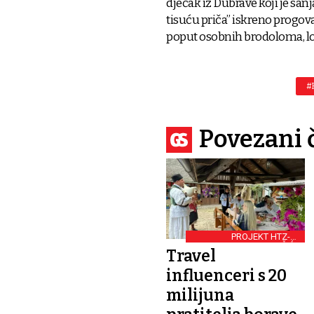
dječak iz Dubrave koji je san
tisuću priča” iskreno progova
poput osobnih brodoloma, loši
#
Povezani 
PROJEKT HTZ-A I
KRISTIJANA ILIČIĆA
Travel
influenceri s 20
milijuna