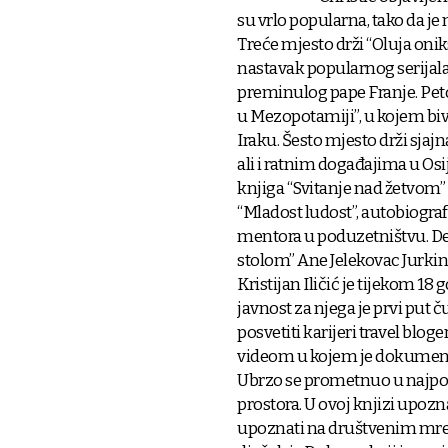
su vrlo popularna, tako da j
Treće mjesto drži “Oluja oni
nastavak popularnog serijala,
preminulog pape Franje. Peto
u Mezopotamiji”, u kojem biva
Iraku. Šesto mjesto drži sjaj
ali i ratnim događajima u Osi
knjiga “Svitanje nad žetvom”
“Mladost ludost”, autobiogra
mentora u poduzetništvu. Dev
stolom” Ane Jelekovac Jurkin 
Kristijan Iličić je tijekom 18
javnost za njega je prvi put 
posvetiti karijeri travel blo
videom u kojem je dokumenti
Ubrzo se prometnuo u najpozn
prostora. U ovoj knjizi upozn
upoznati na društvenim mrež