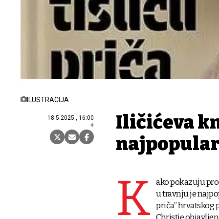
ILUSTRACIJA
Iličićeva k
18.5.2025., 16:00
+
najpopular
K
ako pokazuju pro
u travnju je najpop
priča” hrvatskog p
Christie objavlje