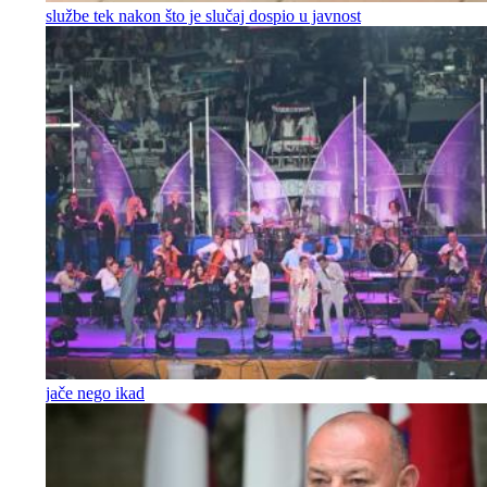
službe tek nakon što je slučaj dospio u javnost
jače nego ikad