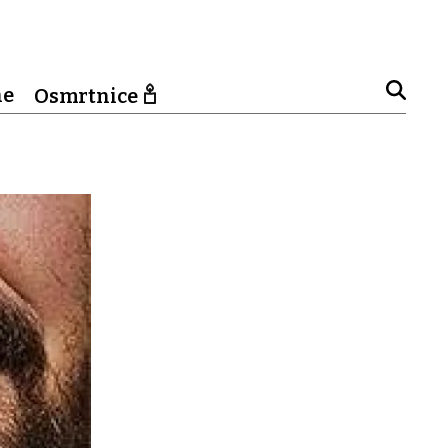
ne
Osmrtnice