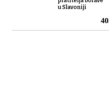
pratitelja borave
u Slavoniji