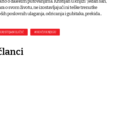
jario o dalekim putovanjima. Kristijan u knjizi “Jedan san,
ra o svom životu, ne izostavljajući ni teške trenutke
h poslovnih ulaganja, odricanja i gubitaka, prekida...
KRISTIJAN ILIČIĆ
#HOĆU KNJIGU
članci