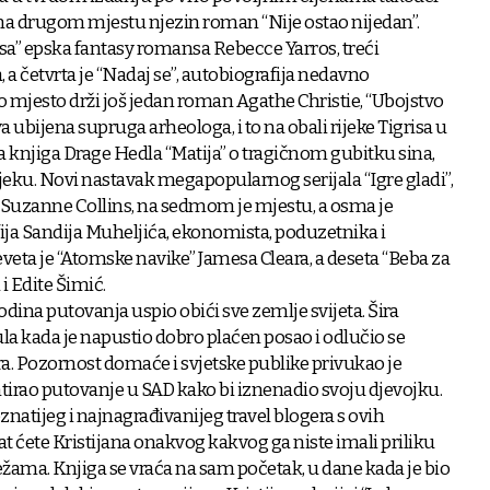
e na drugom mjestu njezin roman “Nije ostao nijedan”.
ksa” epska fantasy romansa Rebecce Yarros, treći
 a četvrta je “Nadaj se”, autobiografija nedavno
 mjesto drži još jedan roman Agathe Christie, “Ubojstvo
 ubijena supruga arheologa, i to na obali rijeke Tigrisa u
na knjiga Drage Hedla “Matija” o tragičnom gubitku sina,
jeku. Novi nastavak megapopularnog serijala “Igre gladi”,
 Suzanne Collins, na sedmom je mjestu, a osma je
fija Sandija Muheljića, ekonomista, poduzetnika i
eta je “Atomske navike” Jamesa Cleara, a deseta “Beba za
i Edite Šimić.
 godina putovanja uspio obići sve zemlje svijeta. Šira
čula kada je napustio dobro plaćen posao i odlučio se
gera. Pozornost domaće i svjetske publike privukao je
rao putovanje u SAD kako bi iznenadio svoju djevojku.
atijeg i najnagrađivanijeg travel blogera s ovih
at ćete Kristijana onakvog kakvog ga niste imali priliku
ama. Knjiga se vraća na sam početak, u dane kada je bio