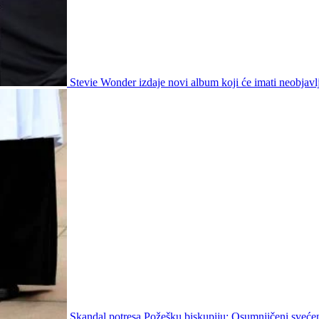
Stevie Wonder izdaje novi album koji će imati neobjav
Skandal potresa Požešku biskupiju: Osumnjičeni svećen