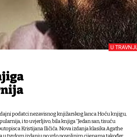
U TRAVNJ
njiga
nija
dajni podatci nezavisnog knjižarskog lanca Hoću knjigu,
ularnija, i to uvjerljivo, bila knjiga “Jedan san, tisuću
utopisca Kristijana Iličića. Nova izdanja klasika Agathe
na u tvrdom izdanju po vrlo povoljnim cijenama također