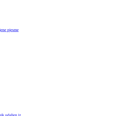
ljene pjesme
ik udaljen iz