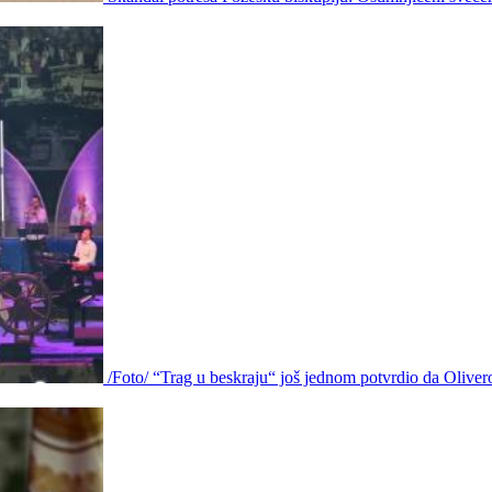
/Foto/ “Trag u beskraju“ još jednom potvrdio da Olivero