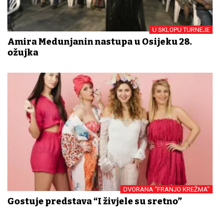
U SKLOPU TURNEJE
Amira Medunjanin nastupa u Osijeku 28.
ožujka
DVORANA “FRANJO KREŽMA”
Gostuje predstava “I živjele su sretno”