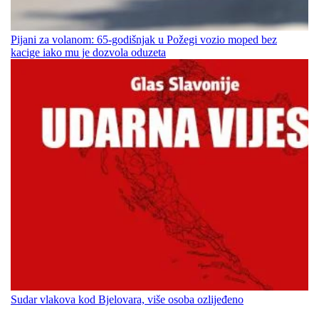
Pijani za volanom: 65-godišnjak u Požegi vozio moped bez
kacige iako mu je dozvola oduzeta
Sudar vlakova kod Bjelovara, više osoba ozlijeđeno