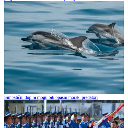
Simpatični dupini mogu biti opasni morski predatori