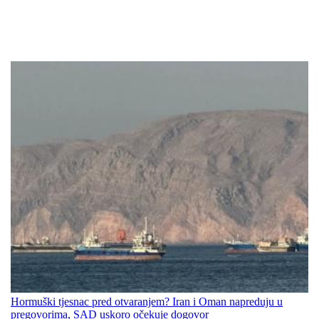
Hormuški tjesnac pred otvaranjem? Iran i Oman napreduju u
pregovorima, SAD uskoro očekuje dogovor