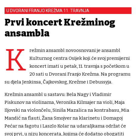
U DVORANI FRANJO KREŽMA 11. TRAVNJA
Prvi koncert Krežminog
ansambla
K
režmin ansambl novoosnovani je ansambl
Kulturnog centra Osijek koji će svoj premijerni
koncert imati u petak, 11. travnja s početkom u
20 sati u Dvorani Franjo Krežma. Na programu
su djela Jenkinsa, Čajkovskog, Krežme i Debussyja.
Krežmin ansambl u sastavu: Bela Nagy i Vladimir
Piskunov na violinama, Veronika Kilmajer na violi, Maja
Iljovski na violončelu, Siniša Mazalica na kontrabasu, Mia
Mandić na flauti, Žana Smojver na klarinetu i Domagoj
Pećar na fagotu i Laszlo Kolar na udaraljkama održat će
svoj prvi, u nizu koncerata, kojima će dodatno obogatiti