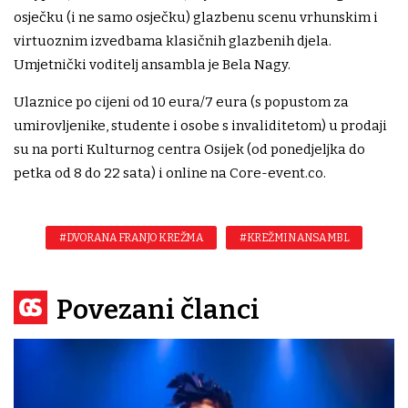
osječku (i ne samo osječku) glazbenu scenu vrhunskim i
virtuoznim izvedbama klasičnih glazbenih djela.
Umjetnički voditelj ansambla je Bela Nagy.
Ulaznice po cijeni od 10 eura/7 eura (s popustom za
umirovljenike, studente i osobe s invaliditetom) u prodaji
su na porti Kulturnog centra Osijek (od ponedjeljka do
petka od 8 do 22 sata) i online na Core-event.co.
#DVORANA FRANJO KREŽMA
#KREŽMIN ANSAMBL
Povezani članci