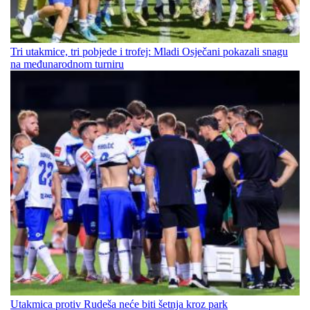
Tri utakmice, tri pobjede i trofej: Mladi Osječani pokazali snagu
na međunarodnom turniru
Utakmica protiv Rudeša neće biti šetnja kroz park