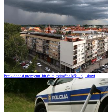
Petak donosi promjenu, bit će mjestimična kiša i pljuskovi