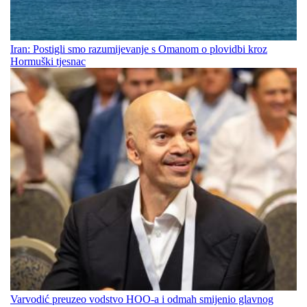
Iran: Postigli smo razumijevanje s Omanom o plovidbi kroz
Hormuški tjesnac
Varvodić preuzeo vodstvo HOO-a i odmah smijenio glavnog