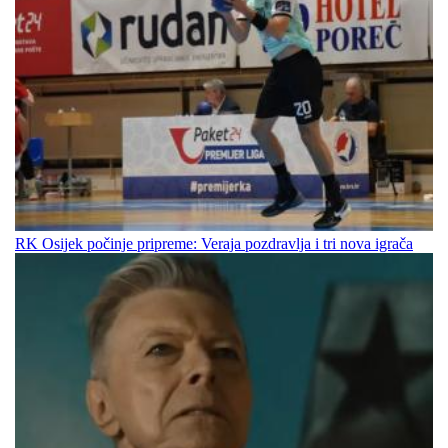
RK Osijek počinje pripreme: Veraja pozdravlja i tri nova igrača