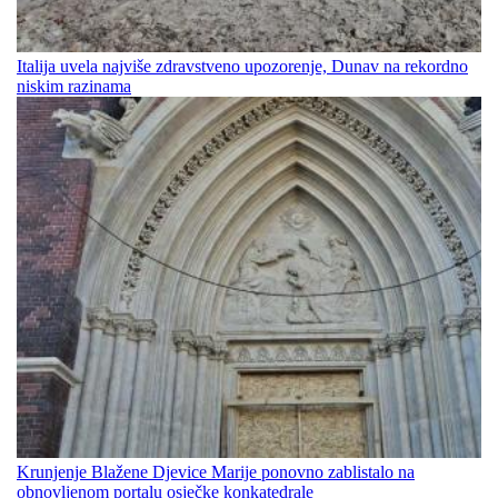
Italija uvela najviše zdravstveno upozorenje, Dunav na rekordno
niskim razinama
Krunjenje Blažene Djevice Marije ponovno zablistalo na
obnovljenom portalu osječke konkatedrale