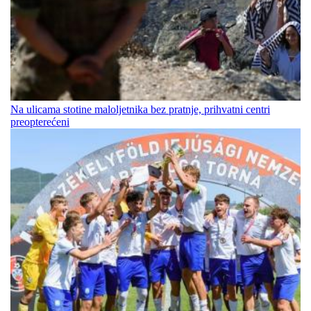
Na ulicama stotine maloljetnika bez pratnje, prihvatni centri
preopterećeni