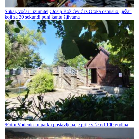
Slikar, voćar i izumitelj: Josip Božićević iz Otoka osmislio „ježa“
koji za 30 sekundi puni kantu šljivama
/Foto/ Vodenica u parku postavljena je prije više od 100 godina