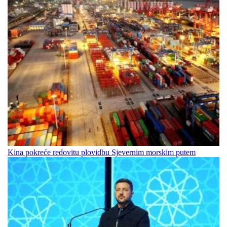
Kina pokreće redovitu plovidbu Sjevernim morskim putem