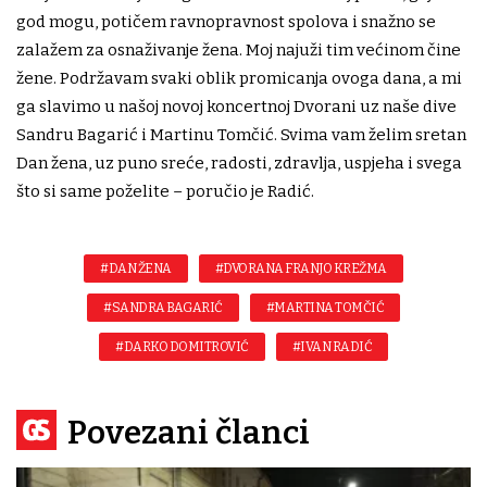
god mogu, potičem ravnopravnost spolova i snažno se
zalažem za osnaživanje žena. Moj najuži tim većinom čine
žene. Podržavam svaki oblik promicanja ovoga dana, a mi
ga slavimo u našoj novoj koncertnoj Dvorani uz naše dive
Sandru Bagarić i Martinu Tomčić. Svima vam želim sretan
Dan žena, uz puno sreće, radosti, zdravlja, uspjeha i svega
što si same poželite – poručio je Radić.
#DAN ŽENA
#DVORANA FRANJO KREŽMA
#SANDRA BAGARIĆ
#MARTINA TOMČIĆ
#DARKO DOMITROVIĆ
#IVAN RADIĆ
Povezani članci