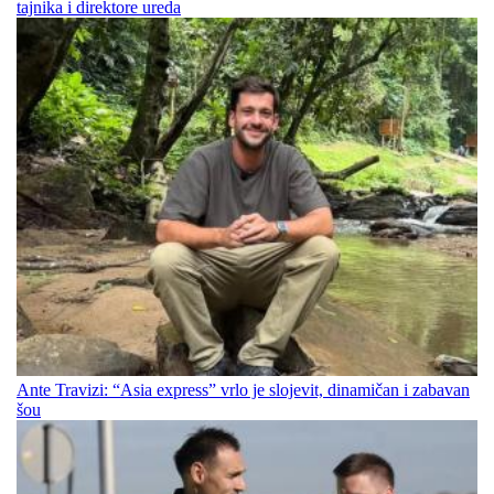
tajnika i direktore ureda
Ante Travizi: “Asia express” vrlo je slojevit, dinamičan i zabavan
šou