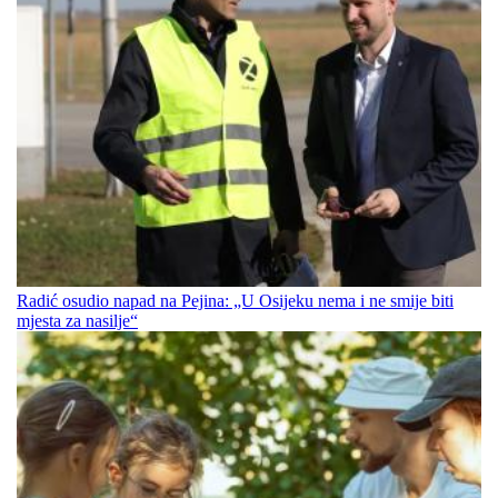
Radić osudio napad na Pejina: „U Osijeku nema i ne smije biti
mjesta za nasilje“