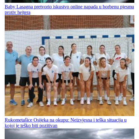
Baby Lasagna pretvorio iskustvo online napada u borbenu pjesmu
protiv hejtera
Rukometašice Osijeka na okupu: Neizvjesna i teška situacija u
kojoj je teško biti pozitivan