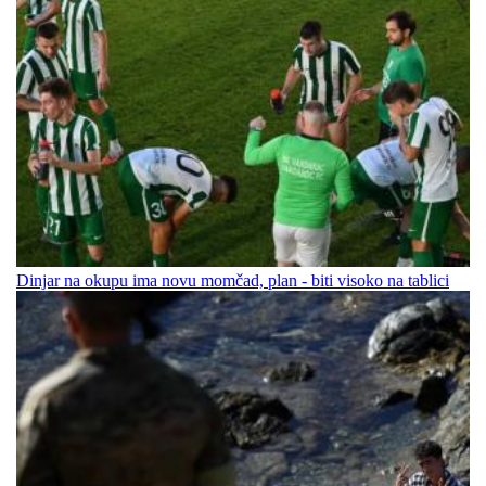
Dinjar na okupu ima novu momčad, plan - biti visoko na tablici