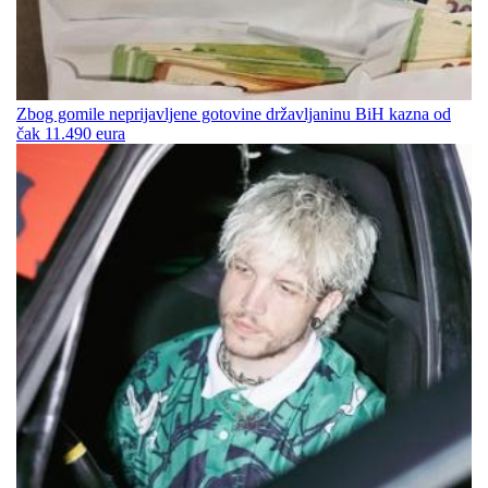
Zbog gomile neprijavljene gotovine državljaninu BiH kazna od
čak 11.490 eura