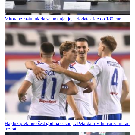
Mirovine rastu, ukida se umanjenje, a dodatak ide do 180 eura
Hajduk prekinuo šest godina čekanja: Petarda u Vilniusu za miran
uzvrat