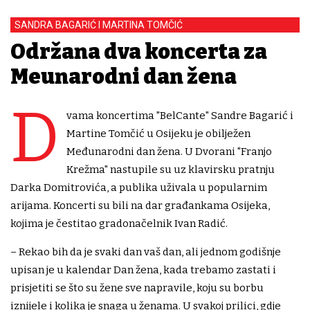
SANDRA BAGARIĆ I MARTINA TOMČIĆ
Održana dva koncerta za
Međunarodni dan žena
D
vama koncertima "BelCante" Sandre Bagarić i
Martine Tomčić u Osijeku je obilježen
Međunarodni dan žena. U Dvorani "Franjo
Krežma" nastupile su uz klavirsku pratnju
Darka Domitrovića, a publika uživala u popularnim
arijama. Koncerti su bili na dar građankama Osijeka,
kojima je čestitao gradonačelnik Ivan Radić.
– Rekao bih da je svaki dan vaš dan, ali jednom godišnje
upisan je u kalendar Dan žena, kada trebamo zastati i
prisjetiti se što su žene sve napravile, koju su borbu
iznijele i kolika je snaga u ženama. U svakoj prilici, gdje