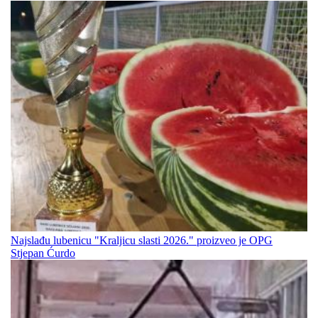
Najslađu lubenicu "Kraljicu slasti 2026." proizveo je OPG
Stjepan Ćurdo