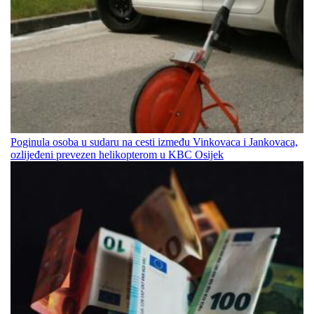
Poginula osoba u sudaru na cesti između Vinkovaca i Jankovaca,
ozlijeđeni prevezen helikopterom u KBC Osijek