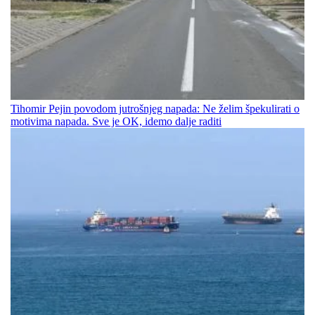
Tihomir Pejin povodom jutrošnjeg napada: Ne želim špekulirati o
motivima napada. Sve je OK, idemo dalje raditi