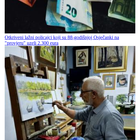
Otkriveni lažni policajci koji su 88-godišnjoj Osječanki na
"provjeru" uzeli 2.300 eura