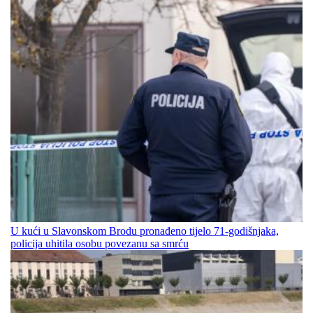
U kući u Slavonskom Brodu pronađeno tijelo 71-godišnjaka,
policija uhitila osobu povezanu sa smrću