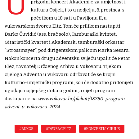
U
prigodni koncert Akademije za umjetnost i
kulturu Osijek, i to u nedjelju, 8. prosinca, s
početkom u 18 sati u Paviljonu II, u
vukovarskom dvorcu Eltz. Tom će prilikom nastupiti
Darko Čuvidić (ass. brač solo), Tamburaški kvintet,
Gitaristički kvartet i Akademski tamburaški orkestar
“Strossmayer”, pod dirigentskom palicom Marka Sesara.
Nakon koncerta drugu adventsku svijeću upalit će Petar
Elez, ravnatelj Državnog Arhiva u Vukovaru. Tijekom
cijeloga Adventa u Vukovaru održavat će se brojni
kulturno-umjetnički programi, koji će dodatno pridonijeti
ugođaju najljepšeg doba u godini, a cijeli program
dostupan je na
www.vukovar.hr/plakati/18760-program-
advent-u-vukovaru-2024
.
#AUKOS
#DVORAC ELTZ
#KONCERTNI CIKLUS