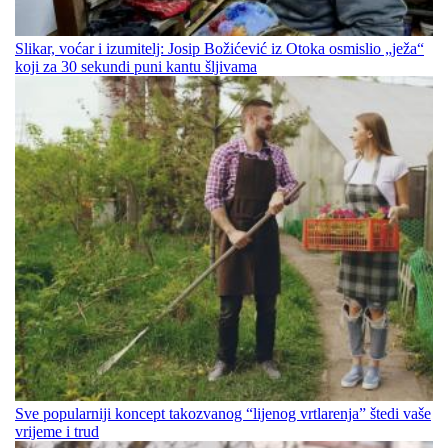
Slikar, voćar i izumitelj: Josip Božićević iz Otoka osmislio „ježa“
koji za 30 sekundi puni kantu šljivama
Sve popularniji koncept takozvanog “lijenog vrtlarenja” štedi vaše
vrijeme i trud