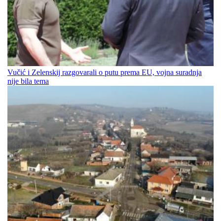
Vučić i Zelenskij razgovarali o putu prema EU, vojna suradnja
nije bila tema