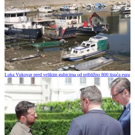
Luka Vukovar pred velikim gubicima od približno 800 tisuća eura