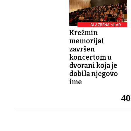
GLAZBENA MLADEŽ
OSIJEK
Krežmin
memorijal
završen
koncertom u
dvorani koja je
dobila njegovo
ime