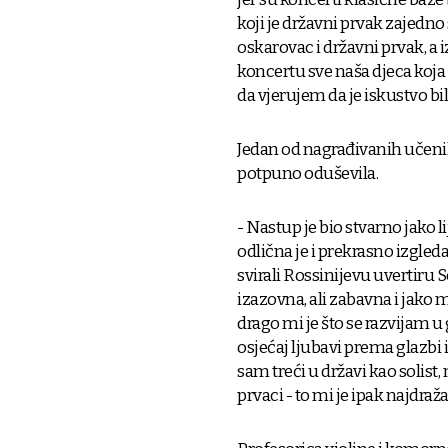
koji je državni prvak zajedno
oskarovac i državni prvak, a 
koncertu sve naša djeca koja
da vjerujem da je iskustvo bil
Jedan od nagrađivanih učenika
potpuno oduševila.
- Nastup je bio stvarno jako 
odlična je i prekrasno izgle
svirali Rossinijevu uvertiru Se
izazovna, ali zabavna i jako 
drago mi je što se razvijam 
osjećaj ljubavi prema glazbi 
sam treći u državi kao soli
prvaci - to mi je ipak najdraža