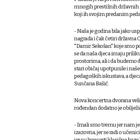
mnogih prestižnih državnih 
koji ih svojim predanim pe
- Naša je godina bila jako 
nagrada i čak četiri državna
"Damir Sekošan" koje smo p
se da naša djeca imaju pril
prostorima, ali i da budemo 
stari običaj upotpunile i naše 
pedagoških iskustava, a djeca 
Sunčana Bašić.
Nova koncertna dvorana velika
rođendan dodatno je obilježi
- Imali smo tremu jer nam je i
izazovna, jer se radi o uče
jer su koncerti klasične baz