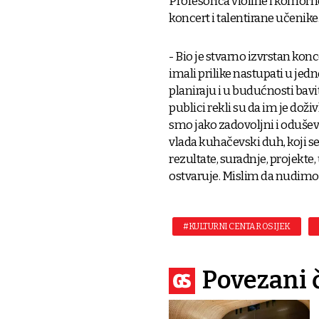
Profesorica violine i komorne
koncert i talentirane učenike
- Bio je stvarno izvrstan konce
imali prilike nastupati u jedn
planiraju i u budućnosti bavit
publici rekli su da im je doži
smo jako zadovoljni i oduševlj
vlada kuhačevski duh, koji 
rezultate, suradnje, projekte,
ostvaruje. Mislim da nudimo
#KULTURNI CENTAR OSIJEK
Povezani 