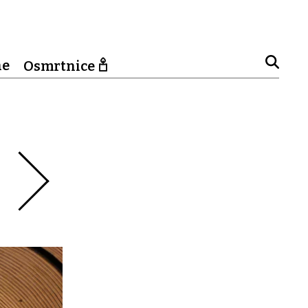
ne
Osmrtnice