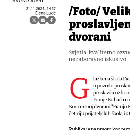
BRUNO JOBST
/Foto/ Veli
21.11.2024., 14:57
Elena Lukić
proslavljen
dvorani
Svjetla, kvalitetno ozv
nezaboravno iskustvo
G
lazbena škola Fra
u povodu proslave
proslavila uz ko
Franje Kuhača u
Koncertnoj dvorani "Franjo K
četiriju prijateljskih škola, iz
Publika je na prvom koncertu