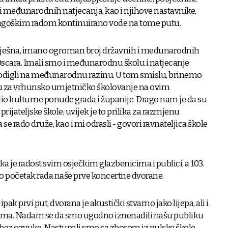
i međunarodnih natjecanja, kao i njihove nastavnike,
dagoškim radom kontinuirano vode na tome putu.
uspješna, imano ogroman broj državnih i međunarodnih
 Oscara. Imali smo i međunarodnu školu i natjecanje
odigli na međunarodnu razinu. U tom smislu, brinemo
iku za vrhunsko umjetničko školovanje na ovim
dio kulturne ponude grada i županije. Drago nam je da su
prijateljske škole, uvijek je to prilika za razmjenu
se rado druže, kao i mi odrasli - govori ravnateljica škole
 je radost svim osječkim glazbenicima i publici, a 103.
o početak rada naše prve koncertne dvorane.
pak prvi put, dvorana je akustički stvarno jako lijepa, ali i
nicima. Nadam se da smo ugodno iznenadili našu publiku
e bez ozvuke. Nastupali smo sa zborom iz pulske škole,