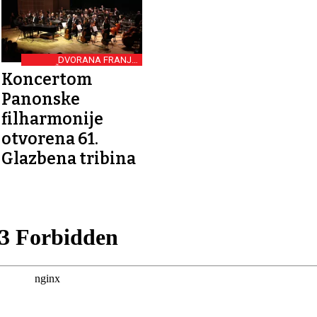
DVORANA FRANJO
KREŽMA U KULTURNOM
Koncertom
CENTRU
Panonske
filharmonije
otvorena 61.
Glazbena tribina