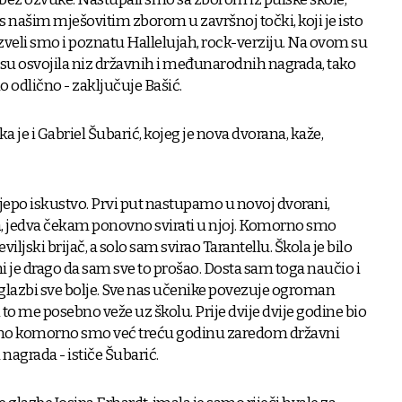
 s našim mješovitim zborom u završnoj točki, koji je isto
izveli smo i poznatu Hallelujah, rock-verziju. Na ovom su
 su osvojila niz državnih i međunarodnih nagrada, tako
o odlično - zaključuje Bašić.
 je i Gabriel Šubarić, kojeg je nova dvorana, kaže,
lijepo iskustvo. Prvi put nastupamo u novoj dvorani,
da, jedva čekam ponovno svirati u njoj. Komorno smo
viljski brijač, a solo sam svirao Tarantellu. Škola je bilo
mi je drago da sam sve to prošao. Dosta sam toga naučio i
u glazbi sve bolje. Sve nas učenike povezuje ogroman
i to me posebno veže uz školu. Prije dvije dvije godine bio
st, no komorno smo već treću godinu zaredom državni
 nagrada - ističe Šubarić.