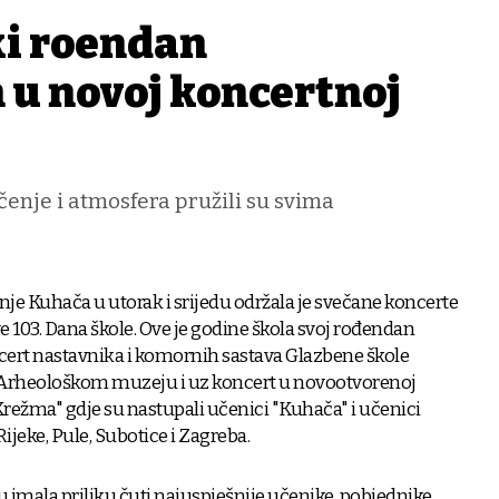
ki rođendan
 u novoj koncertnoj
učenje i atmosfera pružili su svima
nje Kuhača u utorak i srijedu održala je svečane koncerte
 103. Dana škole. Ove je godine škola svoj rođendan
ncert nastavnika i komornih sastava Glazbene škole
 Arheološkom muzeju i uz koncert u novootvorenoj
režma" gdje su nastupali učenici "Kuhača" i učenici
 Rijeke, Pule, Subotice i Zagreba.
 imala priliku čuti najuspješnije učenike, pobjednike