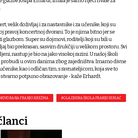
 glazbe Josipa Erhardt, imala je samo riječi hvale za
.
rt, velik doživljaj i za nastavnike i za učenike, koji su
oj pravoj koncertnoj dvorani. To je njima bitno jer se
i glazbom. Super su dojmovi, roditelji koji su bili u
vljaj bio prekrasan, sasvim drukčiji u velikom prostoru. Svi
eni, nastup je bio na jako visokoj razini. U našoj školi
se probudi u ovim danima zbog zajedništva. Imamo divne
 učenike, kao i odličan tim, s ravnateljicom, koja sve to
 stvarno potpuno obrazovanje - kaže Erhardt.
#DVORANA FRANJO KREŽMA
#GLAZBENA ŠKOLA FRANJO KUHAČ
članci