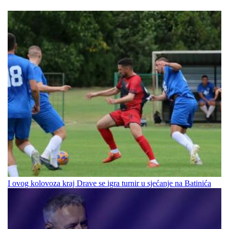
I ovog kolovoza kraj Drave se igra turnir u sjećanje na Batinića