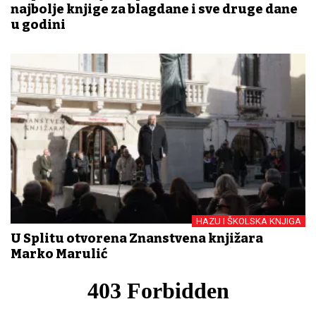
najbolje knjige za blagdane i sve druge dane
u godini
HAZU I ŠKOLSKA KNJIGA
U Splitu otvorena Znanstvena knjižara
Marko Marulić