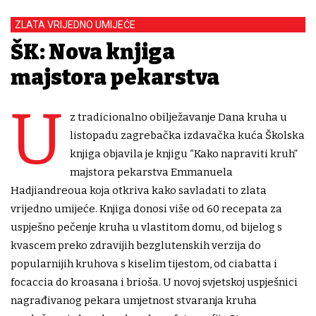
ZLATA VRIJEDNO UMIJEĆE
ŠK: Nova knjiga
majstora pekarstva
U
z tradicionalno obilježavanje Dana kruha u
listopadu zagrebačka izdavačka kuća Školska
knjiga objavila je knjigu “Kako napraviti kruh”
majstora pekarstva Emmanuela
Hadjiandreoua koja otkriva kako savladati to zlata
vrijedno umijeće. Knjiga donosi više od 60 recepata za
uspješno pečenje kruha u vlastitom domu, od bijelog s
kvascem preko zdravijih bezglutenskih verzija do
popularnijih kruhova s kiselim tijestom, od ciabatta i
focaccia do kroasana i brioša. U novoj svjetskoj uspješnici
nagrađivanog pekara umjetnost stvaranja kruha