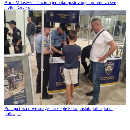
Boris Milošević: Tražimo jednako poštovanje i pravdu za sve
civilne žrtve rata
Policija traži nove snage - saznajte kako postati policajka ili
policajac