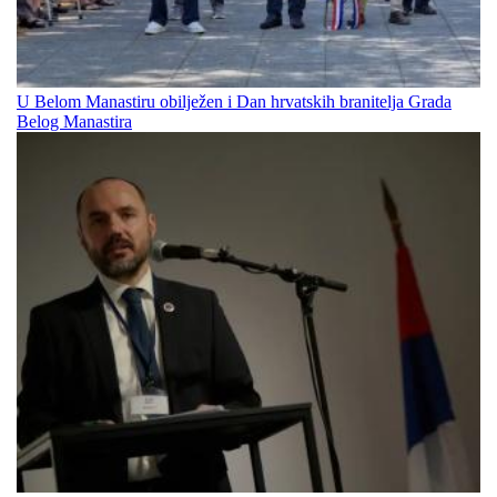
U Belom Manastiru obilježen i Dan hrvatskih branitelja Grada
Belog Manastira