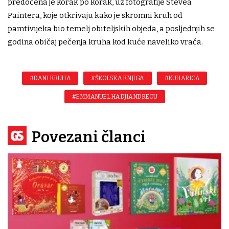
predočena je korak po korak, uz fotografije Stevea
Paintera, koje otkrivaju kako je skromni kruh od
pamtivijeka bio temelj obiteljskih objeda, a posljednjih se
godina običaj pečenja kruha kod kuće naveliko vraća.
#DANI KRUHA
#ŠKOLSKA KNJIGA
#KUHARICA
#EMMANUEL HADJIANDREOU
Povezani članci