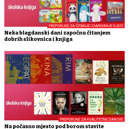
PREPORUKE ZA ČITANJE I DARIVANJE DJECI
Neka blagdanski dani započnu čitanjem
dobrih slikovnica i knjiga
PREPORUKE ZA KVALITETNE DAROVE
Na počasno mjesto pod borom stavite