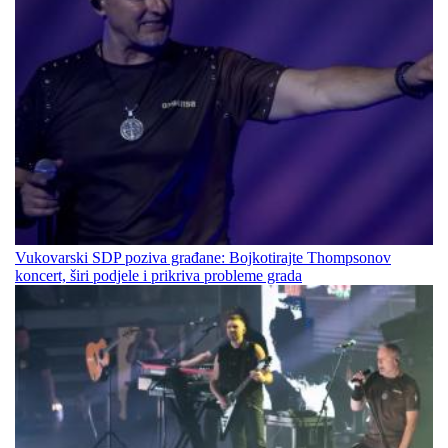
Vukovarski SDP poziva građane: Bojkotirajte Thompsonov
koncert, širi podjele i prikriva probleme grada