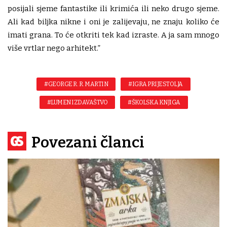
posijali sjeme fantastike ili krimića ili neko drugo sjeme.
Ali kad biljka nikne i oni je zalijevaju, ne znaju koliko će
imati grana. To će otkriti tek kad izraste. A ja sam mnogo
više vrtlar nego arhitekt.”
#GEORGE R. R. MARTIN
#IGRA PRIJESTOLJA
#LUMEN IZDAVAŠTVO
#ŠKOLSKA KNJIGA
Povezani članci