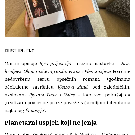
USTUPLJENO
Martin opisuje
Igru prijestolja
i njezine nastavke –
Sraz
kraljeva
,
Oluju mačeva
,
Gozbu vrana
i
Ples zmajeva
, koji čine
nedovršenu seriju opsežnih romana (godinama
očekujemo završnicu
Vjetrovi zime
) pod zajedničkim
naslovom
Pjesma Leda i Vatre
–
kao svoj pokušaj da
„realizam povijesne proze poveže s čarolijom i divotama
najboljeg
fantasyja
”.
Planetarni uspjeh koji ne jenja
Monografija
Svjetovi Georgea R. R. Martina – Nadahnuća za