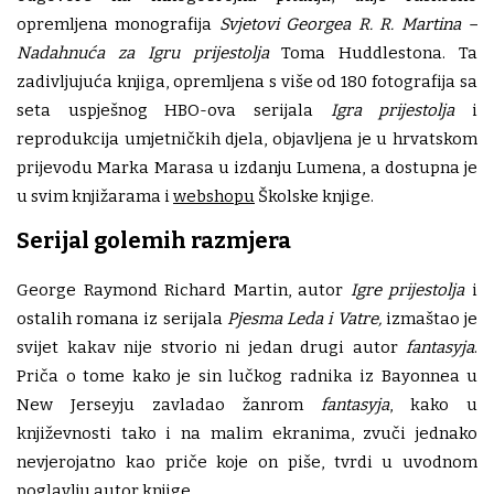
opremljena monografija
Svjetovi Georgea R. R. Martina –
Nadahnuća za Igru prijestolja
Toma Huddlestona. Ta
zadivljujuća knjiga, opremljena s više od 180 fotografija sa
seta uspješnog HBO-ova serijala
Igra prijestolja
i
reprodukcija umjetničkih djela, objavljena je u hrvatskom
prijevodu Marka Marasa u izdanju Lumena, a dostupna je
u svim knjižarama i
webshopu
Školske knjige.
Serijal golemih razmjera
George Raymond Richard Martin, autor
Igre prijestolja
i
ostalih romana iz serijala
Pjesma Leda i Vatre,
izmaštao je
svijet kakav nije stvorio ni jedan drugi autor
fantasyja
.
Priča o tome kako je sin lučkog radnika iz Bayonnea u
New Jerseyju zavladao žanrom
fantasyja
, kako u
književnosti tako i na malim ekranima, zvuči jednako
nevjerojatno kao priče koje on piše, tvrdi u uvodnom
poglavlju autor knjige.