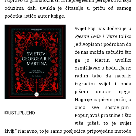
I upravo ta grandioznost, ta nepregledna perspektiva koja
oduzima dah, uvukla je čitatelje u priču od samog
početka, ističe autor knjige.
Svijet koji nas dočekuje u
Pjesmi Leda i Vatre
toliko
je živopisan i podroban da
će nas možda začuditi što
ga je Martin uvelike
osmišljavao u hodu. „Ja ne
radim tako da najprije
izgradim svijet i onda
pišem unutar njega.
Najprije napišem priču, a
onda sve sastavljam...
USTUPLJENO
Popunjavaš praznine i što
više pišeš, to je svijet
življi.” Naravno, to je samo posljedica pripovjedne metode