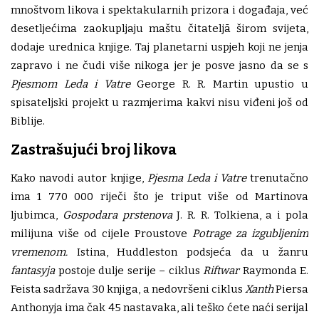
mnoštvom likova i spektakularnih prizora i događaja, već
desetljećima zaokupljaju maštu čitateljā širom svijeta,
dodaje urednica knjige. Taj planetarni uspjeh koji ne jenja
zapravo i ne čudi više nikoga jer je posve jasno da se s
Pjesmom Leda i Vatre
George R. R. Martin upustio u
spisateljski projekt u razmjerima kakvi nisu viđeni još od
Biblije.
Zastrašujući broj likova
Kako navodi autor knjige,
Pjesma Leda i Vatre
trenutačno
ima 1 770 000 riječi što je triput više od Martinova
ljubimca,
Gospodara prstenova
J. R. R. Tolkiena, a i pola
milijuna više od cijele Proustove
Potrage za izgubljenim
vremenom.
Istina, Huddleston podsjeća da u žanru
fantasyja
postoje dulje serije – ciklus
Riftwar
Raymonda E.
Feista sadržava 30 knjiga, a nedovršeni ciklus
Xanth
Piersa
Anthonyja ima čak 45 nastavaka, ali teško ćete naći serijal