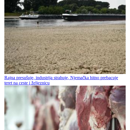
Rajna presušuje, industrija strahuje, Njemačka hitno prebacuje
teret na ceste i željeznicu