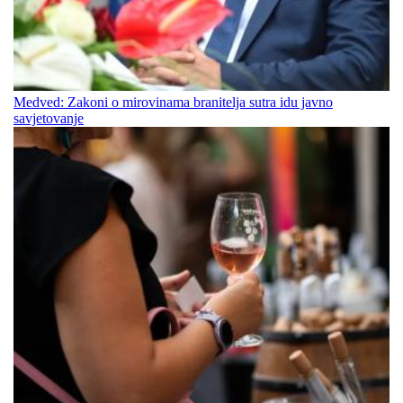
Medved: Zakoni o mirovinama branitelja sutra idu javno
savjetovanje