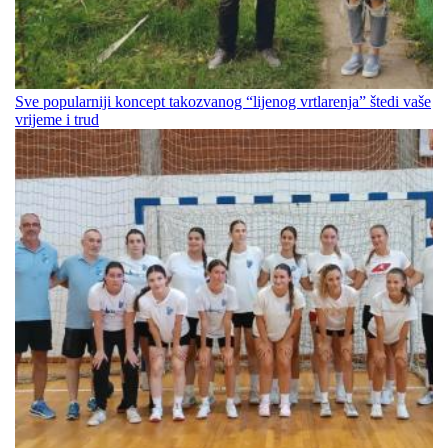
Sve popularniji koncept takozvanog “lijenog vrtlarenja” štedi vaše
vrijeme i trud