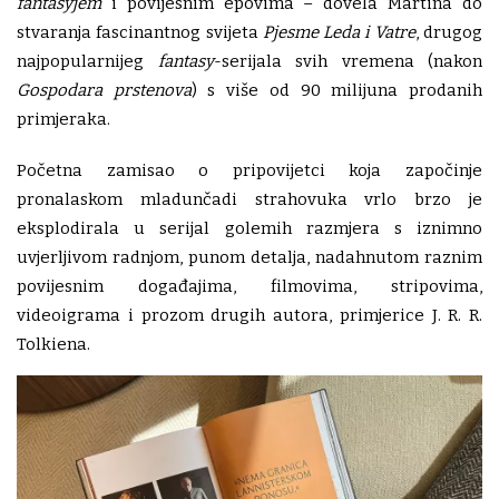
fantasyjem
i povijesnim epovima – dovela Martina do
stvaranja fascinantnog svijeta
Pjesme
Leda i Vatre
, drugog
najpopularnijeg
fantasy
-serijala svih vremena (nakon
Gospodara prstenova
) s više od 90 milijuna prodanih
primjeraka.
Početna zamisao o pripovijetci koja započinje
pronalaskom mladunčadi strahovuka vrlo brzo je
eksplodirala u serijal golemih razmjera s iznimno
uvjerljivom radnjom, punom detalja, nadahnutom raznim
povijesnim događajima, filmovima, stripovima,
videoigrama i prozom drugih autora, primjerice J. R. R.
Tolkiena.