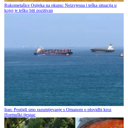
Rukometašice Osijeka na okupu: Neizvjesna i teška situacija u
kojoj je teško biti pozitivan
Iran: Postigli smo razumijevanje s Omanom o plovidbi kroz
Hormuški tjesnac