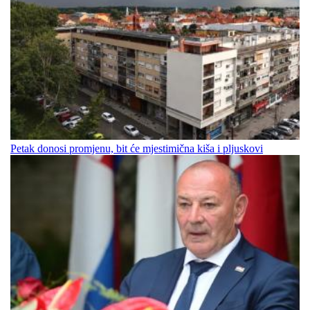
Petak donosi promjenu, bit će mjestimična kiša i pljuskovi