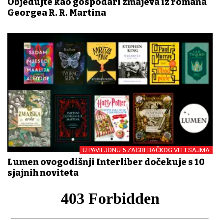
Objedujte kao gospodari zmajeva iz romana
Georgea R. R. Martina
U PAVILJONU 5 ZAGREBAČKOG VELESAJMA
Lumen ovogodišnji Interliber dočekuje s 10
sjajnih noviteta