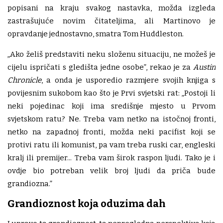
popisani na kraju svakog nastavka, možda izgleda
zastrašujuće novim čitateljima, ali Martinovo je
opravdanje jednostavno, smatra Tom Huddleston.
„Ako želiš predstaviti neku složenu situaciju, ne možeš je
cijelu ispričati s gledišta jedne osobe”, rekao je za
Austin
Chronicle
, a onda je usporedio razmjere svojih knjiga s
povijesnim sukobom kao što je Prvi svjetski rat: „Postoji li
neki pojedinac koji ima središnje mjesto u Prvom
svjetskom ratu? Ne. Treba vam netko na istočnoj fronti,
netko na zapadnoj fronti, možda neki pacifist koji se
protivi ratu ili komunist, pa vam treba ruski car, engleski
kralj ili premijer... Treba vam širok raspon ljudi. Tako je i
ovdje bio potreban velik broj ljudi da priča bude
grandiozna.”
Grandioznost koja oduzima dah