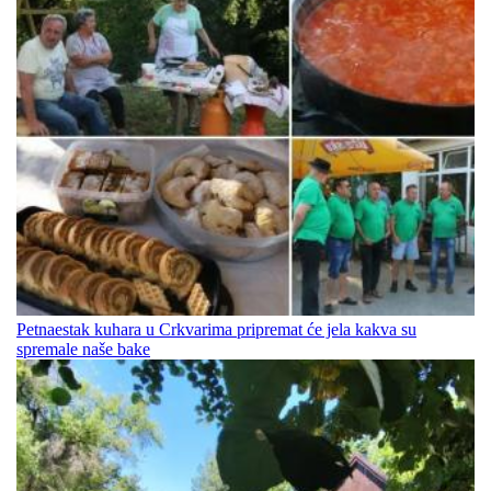
Petnaestak kuhara u Crkvarima pripremat će jela kakva su
spremale naše bake