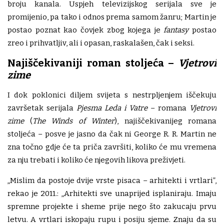
broju kanala. Uspjeh televizijskog serijala sve je
promijenio, pa tako i odnos prema samom žanru; Martin je
postao poznat kao čovjek zbog kojega je
fantasy
postao
zreo i prihvatljiv, ali i opasan, raskalašen, čak i seksi.
Najiščekivaniji roman stoljeća –
Vjetrovi
zime
I dok poklonici diljem svijeta s nestrpljenjem iščekuju
završetak serijala
Pjesma Leda i Vatre
– romana
Vjetrovi
zime
(
The Winds of Winter
), najiščekivanijeg romana
stoljeća – posve je jasno da čak ni George R. R. Martin ne
zna točno gdje će ta priča završiti, koliko će mu vremena
za nju trebati i koliko će njegovih likova preživjeti.
„Mislim da postoje dvije vrste pisaca – arhitekti i vrtlari”,
rekao je 2011.: „Arhitekti sve unaprijed isplaniraju. Imaju
spremne projekte i sheme prije nego što zakucaju prvu
letvu. A vrtlari iskopaju rupu i posiju sjeme. Znaju da su