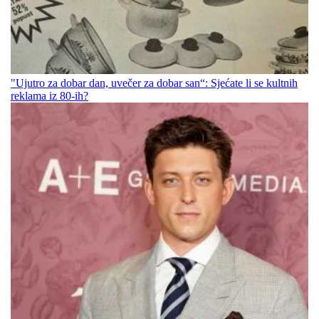
"Ujutro za dobar dan, uvečer za dobar san“: Sjećate li se kultnih
reklama iz 80-ih?