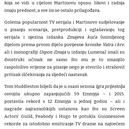
koja se vidi u cijelom Martinovu opusu: likovi i radnja
imaju prednost, a sve im se ostalo prilagođava.
Golema popularnost TV serijala i Martinovo sudjelovanje
u pisanju scenarija, pretprodukciji i oglašavanju tog
serijala i njezina izdanka
Zmajeva kuća
(snimljenog
dijelom prema prvom dijelu povijesne kronike
Vatra i krv
,
ali i monografiji
Uspon Zmaja
u izdanju Lumena) imali su
dvostruki učinak: ne samo što mu je to smanjilo
raspoloživo vrijeme za pisanje nego je stvorilo i strahovit
pritisak iščekivanja za sljedeći nastavak.
Tom Huddleston bilježi da je u osam sezona
Igra prijestolja
osvojila ukupno zapanjujućih 59 Emmyja – i 2015.
postavila rekord s 12 Emmyja u jednoj godini – ali i
nagrade najraznolikijih ustanova kao što su Screen
Actors' Guild, Peabody i Hugo te potukla Guinnessove
rekorde za istodobno emitiranje TV drame na najvećem