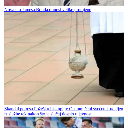
Nova era Jamesa Bonda donosi velike promjene
Skandal potresa Požešku biskupiju: Osumnjičeni svećenik udaljen
iz službe tek nakon što je slučaj dospio u javnost