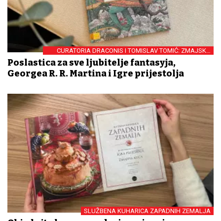
CURATORIA DRACONIS I TOMISLAV TOMIĆ: ZMAJSKA
ARKA
Poslastica za sve ljubitelje fantasyja,
Georgea R. R. Martina i Igre prijestolja
SLUŽBENA KUHARICA ZAPADNIH ZEMALJA