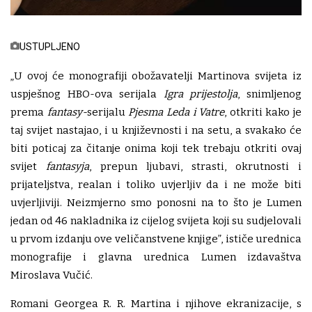
USTUPLJENO
„U ovoj će monografiji obožavatelji Martinova svijeta iz
uspješnog HBO-ova serijala
Igra prijestolja
, snimljenog
prema
fantasy-
serijalu
Pjesma Leda i Vatre
, otkriti kako je
taj svijet nastajao, i u književnosti i na setu, a svakako će
biti poticaj za čitanje onima koji tek trebaju otkriti ovaj
svijet
fantasyja
, prepun ljubavi, strasti, okrutnosti i
prijateljstva, realan i toliko uvjerljiv da i ne može biti
uvjerljiviji. Neizmjerno smo ponosni na to što je Lumen
jedan od 46 nakladnika iz cijelog svijeta koji su sudjelovali
u prvom izdanju ove veličanstvene knjige”, ističe urednica
monografije i glavna urednica Lumen izdavaštva
Miroslava Vučić.
Romani Georgea R. R. Martina i njihove ekranizacije, s