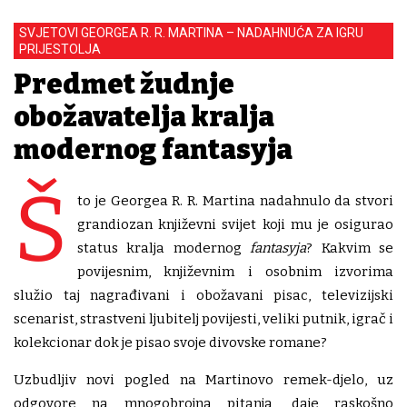
SVJETOVI GEORGEA R. R. MARTINA – NADAHNUĆA ZA IGRU
PRIJESTOLJA
Predmet žudnje
obožavatelja kralja
modernog fantasyja
Š
to je Georgea R. R. Martina nadahnulo da stvori
grandiozan književni svijet koji mu je osigurao
status kralja modernog
fantasyja
? Kakvim se
povijesnim, književnim i osobnim izvorima
služio taj nagrađivani i obožavani pisac, televizijski
scenarist, strastveni ljubitelj povijesti, veliki putnik, igrač i
kolekcionar dok je pisao svoje divovske romane?
Uzbudljiv novi pogled na Martinovo remek-djelo, uz
odgovore na mnogobrojna pitanja, daje raskošno