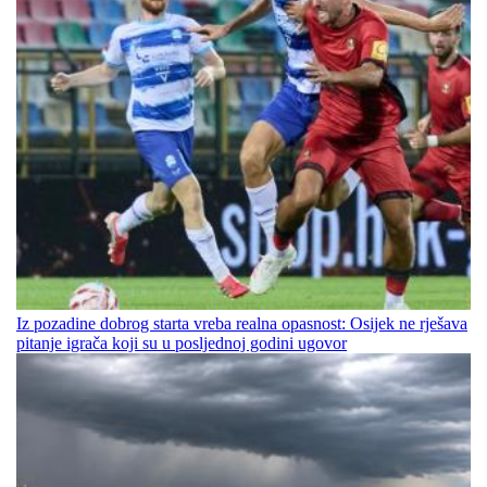
Iz pozadine dobrog starta vreba realna opasnost: Osijek ne rješava
pitanje igrača koji su u posljednoj godini ugovor