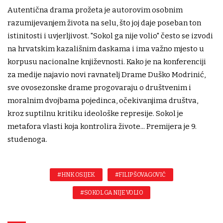
Autentična drama prožeta je autorovim osobnim
razumijevanjem života na selu, što joj daje poseban ton
istinitosti i uvjerljivost. "Sokol ga nije volio" često se izvodi
na hrvatskim kazališnim daskama i ima važno mjesto u
korpusu nacionalne književnosti. Kako je na konferenciji
za medije najavio novi ravnatelj Drame Duško Modrinić,
sve ovosezonske drame progovaraju o društvenim i
moralnim dvojbama pojedinca, očekivanjima društva,
kroz suptilnu kritiku ideološke represije. Sokol je
metafora vlasti koja kontrolira živote... Premijera je 9.
studenoga.
#HNK OSIJEK
#FILIP ŠOVAGOVIĆ
#SOKOL GA NIJE VOLIO