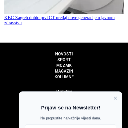
KBC Zagreb dobio prvi CT uređaj nove generacije u javnom
zdravstvu
NOVOSTI
SPORT
MOZAIK
MAGAZIN
KOLUMNE
Marketing
×
Politika privatnosti
Politika kolačića
Prijavi se na Newsletter!
Impressum
Pravila prenošenja sadržaja
Ne propustite najvažnije vijesti dana.
Pravila komentiranja
Agroglas