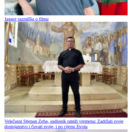
Jagger razmišlja o filmu
Velečasni Stjepan Zeba, sudionik ratnih vremena: Zadržati svoje
dostojanstvo i čuvati svoje, i po cijenu života