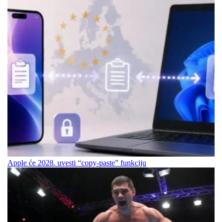
Apple će 2028. uvesti “copy-paste” funkciju