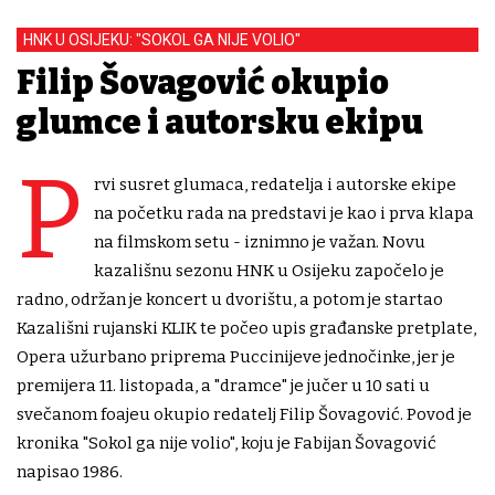
HNK U OSIJEKU: "SOKOL GA NIJE VOLIO"
Filip Šovagović okupio
glumce i autorsku ekipu
P
rvi susret glumaca, redatelja i autorske ekipe
na početku rada na predstavi je kao i prva klapa
na filmskom setu - iznimno je važan. Novu
kazališnu sezonu HNK u Osijeku započelo je
radno, održan je koncert u dvorištu, a potom je startao
Kazališni rujanski KLIK te počeo upis građanske pretplate,
Opera užurbano priprema Puccinijeve jednočinke, jer je
premijera 11. listopada, a "dramce" je jučer u 10 sati u
svečanom foajeu okupio redatelj Filip Šovagović. Povod je
kronika "Sokol ga nije volio", koju je Fabijan Šovagović
napisao 1986.