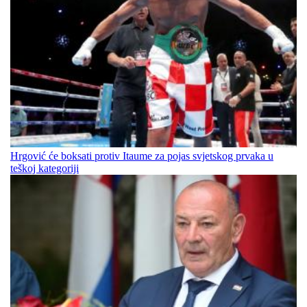
Hrgović će boksati protiv Itaume za pojas svjetskog prvaka u
teškoj kategoriji