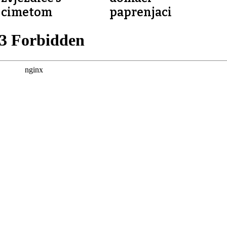
cimetom
paprenjaci