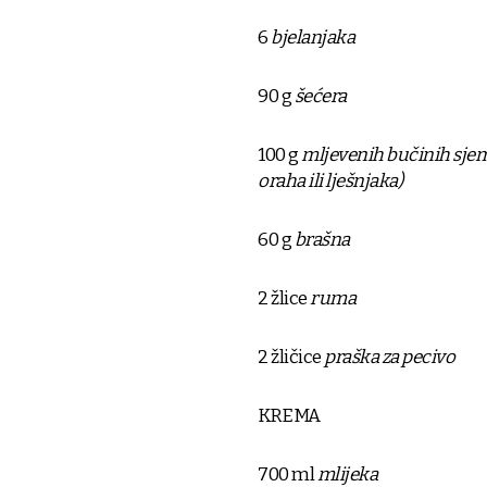
6
bjelanjaka
90 g
šećera
100 g
mljevenih bučinih sjem
oraha ili lješnjaka)
60 g
brašna
2 žlice
ruma
2 žličice
praška za pecivo
KREMA
700 ml
mlijeka