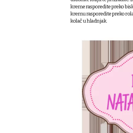
kreme rasporedite preko biskv
kremu rasporedite preko rol
kolač u hladnjak.