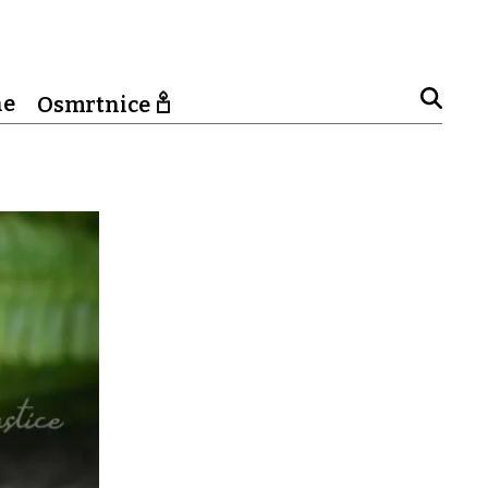
ne
Osmrtnice