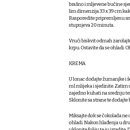
brašno i mljevene bučine sje
lim dimenzija 33 x 39 cm kako 
Rasporedite pripremljenu smj
stupnjeva 20 minuta.
Vrući biskvit odmah zarolaj
krpu. Ostavite da se ohladi. 
KREMA
U lonac dodajte žumanjke i šeć
ml mlijeka i sjedinite. Zatim 
zajedno kuhati na srednju te
Sklonite sa strane te dodajte 
Miksajte dok se čokolada ne ot
ohladi. Nakon hlađenja u drug
uklonite foliju te ju izradite.