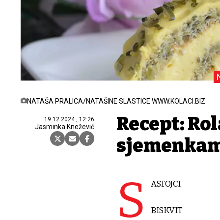
NATAŠA PRALICA/NATAŠINE SLASTICE WWW.KOLACI.BIZ
Recept: Rol
19.12.2024., 12:26
Jasminka Knežević
sjemenka
S
ASTOJCI
BISKVIT