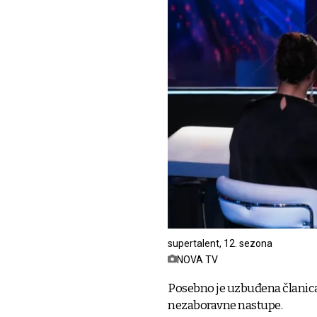
supertalent, 12. sezona
NOVA TV
Posebno je uzbuđena članica 
nezaboravne nastupe.