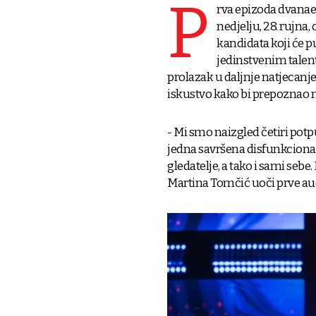
P
rva epizoda dvanae
nedjelju, 28. rujna,
kandidata koji će pu
jedinstvenim talent
prolazak u daljnje natjecanje,
iskustvo kako bi prepoznao n
- Mi smo naizgled četiri pot
jedna savršena disfunkcional
gledatelje, a tako i sami sebe
Martina Tomčić uoči prve aud