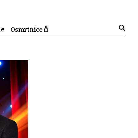
ne
Osmrtnice