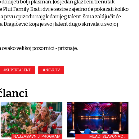
donijeti bolji plasman. Još jedan glazbeni trenutak
 Plut Family. Brat i dvije sestre zajedno će pokazati koliko
 a prvu epizodu najgledanijeg talent-šoua zaključit će
ragičević, koja je svoj talent dugo skrivala u svojoj
 ovako velikoj pozornici - priznaje.
#SUPERTALENT
#NOVA TV
članci
NAJZABAVNIJI PROGRAM
MLADI SLAVONAC U