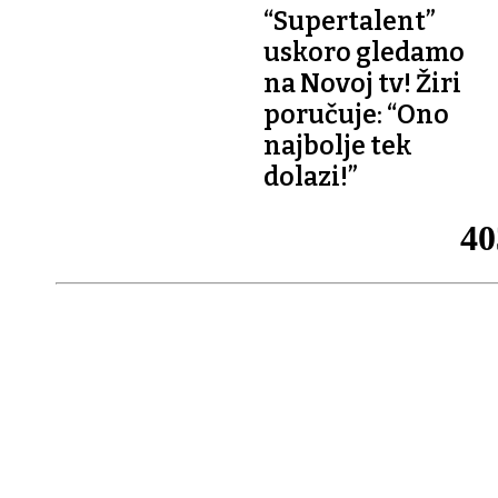
SHOW
“Supertalent”
uskoro gledamo
na Novoj tv! Žiri
poručuje: “Ono
najbolje tek
dolazi!”