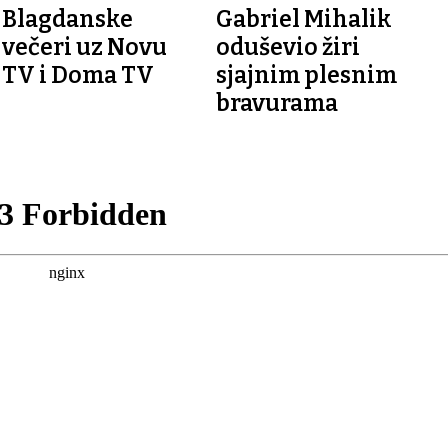
SUPERTALENTU NOVE TV
Blagdanske
Gabriel Mihalik
večeri uz Novu
oduševio žiri
TV i Doma TV
sjajnim plesnim
bravurama