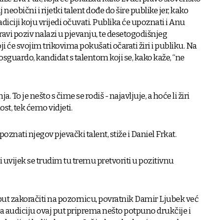
aj neobični i rijetki talent dođe do šire publike jer, kako
radiciji koju vrijedi očuvati. Publika će upoznati i Anu
avi poziv nalazi u pjevanju, te desetogodišnjeg
 će svojim trikovima pokušati očarati žiri i publiku. Na
losguardo, kandidat s talentom koji se, kako kaže, “ne
. To je nešto s čime se rodiš - najavljuje, a hoće li žiri
st, tek ćemo vidjeti.
poznati njegov pjevački talent, stiže i Daniel Frkat.
 uvijek se trudim tu tremu pretvoriti u pozitivnu
 put zakoračiti na pozornicu, povratnik Damir Ljubek već
. Za audiciju ovaj put priprema nešto potpuno drukčije i