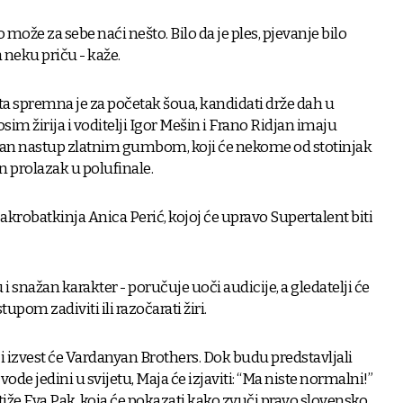
o može za sebe naći nešto. Bilo da je ples, pjevanje bilo
 neku priču - kaže.
a spremna je za početak šoua, kandidati drže dah u
sim žirija i voditelji Igor Mešin i Frano Ridjan imaju
iman nastup zlatnim gumbom, koji će nekome od stotinjak
an prolazak u polufinale.
krobatkinja Anica Perić, kojoj će upravo Supertalent biti
 snažan karakter - poručuje uoči audicije, a gledatelji će
upom zadiviti ili razočarati žiri.
i izvest će Vardanyan Brothers. Dok budu predstavljali
ode jedini u svijetu, Maja će izjaviti: “Ma niste normalni!”
tiže Eva Pak, koja će pokazati kako zvuči pravo slovensko