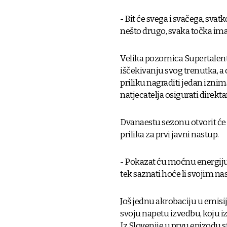
- Bit će svega i svačega, svatk
nešto drugo, svaka točka ima
Velika pozornica Supertalent
iščekivanju svog trenutka, a o
priliku nagraditi jedan izn
natjecatelja osigurati direkt
Dvanaestu sezonu otvorit će a
prilika za prvi javni nastup.
- Pokazat ću moćnu energiju i
tek saznati hoće li svojim nast
Još jednu akrobaciju u emisij
svoju napetu izvedbu, koju izv
Iz Slovenije u prvu epizodu s