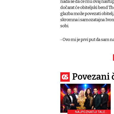
nada se da će mu ovaj nastup 
dočarat će obiteljski bend The
glazba može povezati obitelj,
skromna i samozatajna Ivona D
sobi.
- Ovo mi je prvi put da sam na
Povezani 
NAJPOZNATIJI TALENT