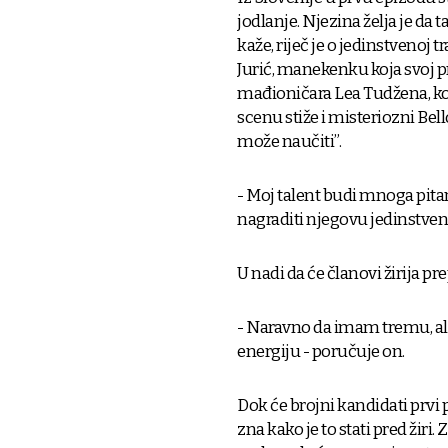
jodlanje. Njezina želja je da t
kaže, riječ je o jedinstvenoj t
Jurić, manekenku koja svoj pr
mađioničara Lea Tudžena, koji
scenu stiže i misteriozni Bel
može naučiti”.
- Moj talent budi mnoga pitanja
nagraditi njegovu jedinstveno
U nadi da će članovi žirija pre
- Naravno da imam tremu, ali
energiju - poručuje on.
Dok će brojni kandidati prvi
zna kako je to stati pred žiri