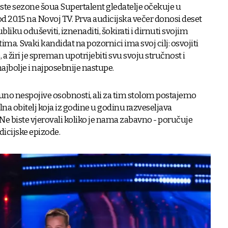
ste sezone šoua Supertalent gledatelje očekuje u
 od 20.15 na Novoj TV. Prva audicijska večer donosi deset
bliku oduševiti, iznenaditi, šokirati i dirnuti svojim
ima. Svaki kandidat na pozornici ima svoj cilj: osvojiti
 a žiri je spreman upotrijebiti svu svoju stručnost i
ajbolje i najposebnije nastupe.
puno nespojive osobnosti, ali za tim stolom postajemo
na obitelj koja iz godine u godinu razveseljava
. Ne biste vjerovali koliko je nama zabavno - poručuje
icijske epizode.