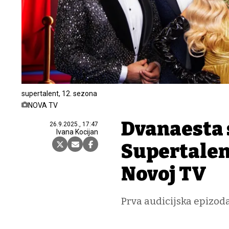
supertalent, 12. sezona
NOVA TV
Dvanaesta
26.9.2025., 17:47
Ivana Kocijan
Supertalen
Novoj TV
Prva audicijska epizod