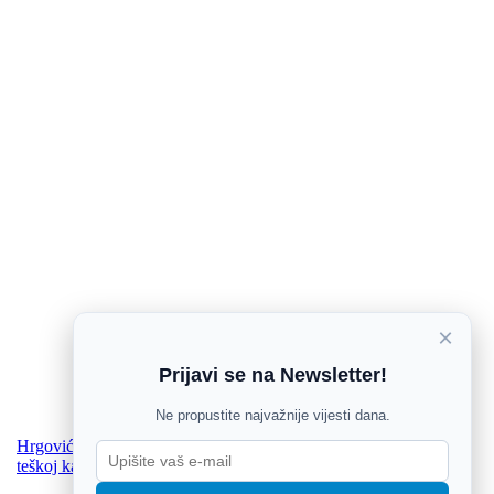
×
Prijavi se na Newsletter!
Ne propustite najvažnije vijesti dana.
Hrgović će boksati protiv Itaume za pojas svjetskog prvaka u
teškoj kategoriji