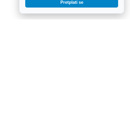
Pretplati se
Otkriveni lažni policajci koji su 88-godišnjoj Osječanki na
"provjeru" uzeli 2.300 eura