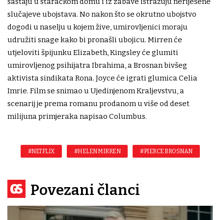
sastaju u staračkom domu i iz zabave istražuju neriješene
slučajeve ubojstava. No nakon što se okrutno ubojstvo
dogodi u naselju u kojem žive, umirovljenici moraju
udružiti snage kako bi pronašli ubojicu. Mirren će
utjeloviti špijunku Elizabeth, Kingsley će glumiti
umirovljenog psihijatra Ibrahima, a Brosnan bivšeg
aktivista sindikata Rona. Joyce će igrati glumica Celia
Imrie. Film se snimao u Ujedinjenom Kraljevstvu, a
scenarij je prema romanu prodanom u više od deset
milijuna primjeraka napisao Columbus.
#NETFLIX
#HELEN MIRREN
#PIERCE BROSNAN
Povezani članci