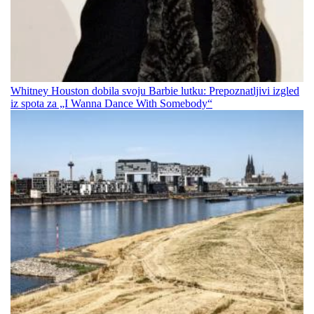
Whitney Houston dobila svoju Barbie lutku: Prepoznatljivi izgled
iz spota za „I Wanna Dance With Somebody“