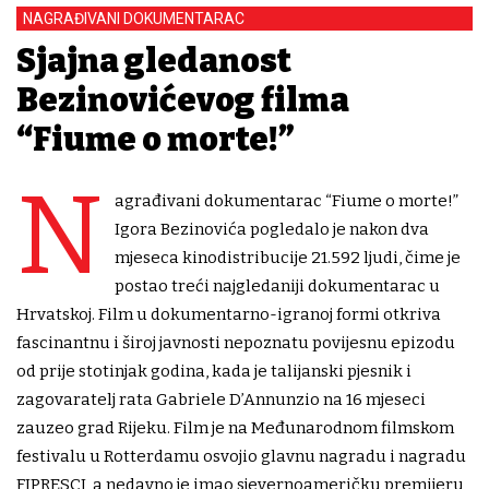
NAGRAĐIVANI DOKUMENTARAC
Sjajna gledanost
Bezinovićevog filma
“Fiume o morte!”
N
agrađivani dokumentarac “Fiume o morte!”
Igora Bezinovića pogledalo je nakon dva
mjeseca kinodistribucije 21.592 ljudi, čime je
postao treći najgledaniji dokumentarac u
Hrvatskoj. Film u dokumentarno-igranoj formi otkriva
fascinantnu i široj javnosti nepoznatu povijesnu epizodu
od prije stotinjak godina, kada je talijanski pjesnik i
zagovaratelj rata Gabriele D’Annunzio na 16 mjeseci
zauzeo grad Rijeku. Film je na Međunarodnom filmskom
festivalu u Rotterdamu osvojio glavnu nagradu i nagradu
FIPRESCI, a nedavno je imao sjevernoameričku premijeru