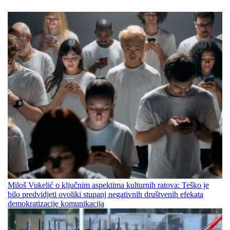
Miloš Vukelić o ključnim aspektima kulturnih ratova: Teško je
bilo predvidjeti ovoliki stupanj negativnih društvenih efekata
demokratizacije komunikacija