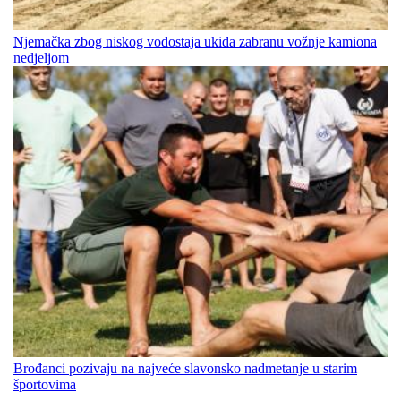
Njemačka zbog niskog vodostaja ukida zabranu vožnje kamiona
nedjeljom
Brođanci pozivaju na najveće slavonsko nadmetanje u starim
športovima