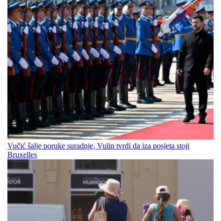
Vučić šalje poruke suradnje, Vulin tvrdi da iza posjeta stoji
Bruxelles