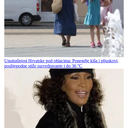
Unutrašnjost Hrvatske pod oblacima: Ponegdje kiša i pljuskovi,
poslijepodne stiže razvedravanje i do 36 °C