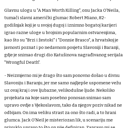
Glavnu ulogu u "A Man Worth Killing", onu Jacka O'Neila,
tumači slavni američki glumac Robert Miano, 82-
godišnjak koji je u svojoj dugoj i iznimno bogatoj karijeri
igrao razne uloge u brojnim popularnim ostvarenjima,
kao što su "Brzi i žestoki" i "Donnie Brasco", a hrvatskoj je
javnosti poznat i po nedavnom posjetu Slavoniji i Baranji,
gdje je snimao drugi dio Katušinova nagrađivanog serijala
"Wrongful Death".
- Neizmjerno mi je drago što sam ponovno došao u divnu
Slavoniju i Baranju, jer me samo najljepše uspomene vežu
uz ovaj kraj i ove ljubazne, velikodušne ljude. Nekoliko
projekata na koje sam posebno ponosan snimao sam
upravo ovdje s Vjekoslavom, tako da njegov poziv nikad ne
odbijam. On ima veliku strast za ono što radi, a to hrani
glumca. Jack O'Neil je misteriozan lik, u scenariju me
privuklo upravo to što on nije definiran. Zapravo mi se