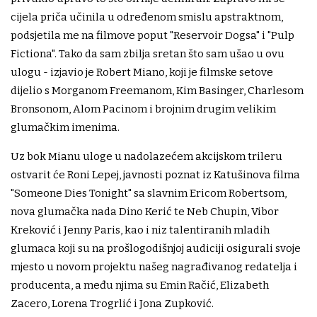
cijela priča učinila u određenom smislu apstraktnom,
podsjetila me na filmove poput "Reservoir Dogsa" i "Pulp
Fictiona". Tako da sam zbilja sretan što sam ušao u ovu
ulogu - izjavio je Robert Miano, koji je filmske setove
dijelio s Morganom Freemanom, Kim Basinger, Charlesom
Bronsonom, Alom Pacinom i brojnim drugim velikim
glumačkim imenima.
Uz bok Mianu uloge u nadolazećem akcijskom trileru
ostvarit će Roni Lepej, javnosti poznat iz Katušinova filma
"Someone Dies Tonight" sa slavnim Ericom Robertsom,
nova glumačka nada Dino Kerić te Neb Chupin, Vibor
Kreković i Jenny Paris, kao i niz talentiranih mladih
glumaca koji su na prošlogodišnjoj audiciji osigurali svoje
mjesto u novom projektu našeg nagrađivanog redatelja i
producenta, a među njima su Emin Račić, Elizabeth
Zacero, Lorena Trogrlić i Jona Zupković.