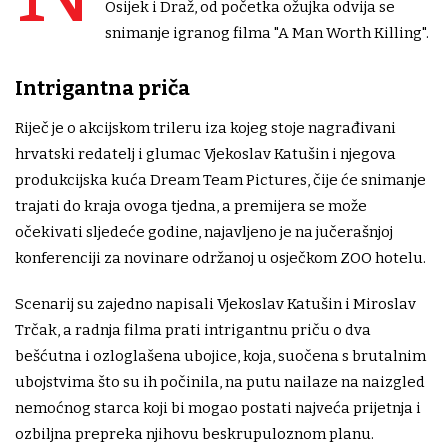
Osijek i Draž, od početka ožujka odvija se
snimanje igranog filma "A Man Worth Killing".
Intrigantna priča
Riječ je o akcijskom trileru iza kojeg stoje nagrađivani
hrvatski redatelj i glumac Vjekoslav Katušin i njegova
produkcijska kuća Dream Team Pictures, čije će snimanje
trajati do kraja ovoga tjedna, a premijera se može
očekivati sljedeće godine, najavljeno je na jučerašnjoj
konferenciji za novinare održanoj u osječkom ZOO hotelu.
Scenarij su zajedno napisali Vjekoslav Katušin i Miroslav
Trčak, a radnja filma prati intrigantnu priču o dva
bešćutna i ozloglašena ubojice, koja, suočena s brutalnim
ubojstvima što su ih počinila, na putu nailaze na naizgled
nemoćnog starca koji bi mogao postati najveća prijetnja i
ozbiljna prepreka njihovu beskrupuloznom planu.