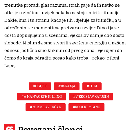
trenutke proradi glas razuma, strah ga je da ih netko ne
otkrije u zločinu i uvijek nekako nastoji smiriti situaciju.
Dakle, ima i tu stranu, kada je tih i djeluje zaštitnički, a u
određenim se momentima pretvara u zvijer. Dino i ja se
dosta dopunjujemo u scenama, Vjekoslav nam je dao dosta
slobode. Mislim da smo stvorili savršenu energiju u našem
odnosu, odlično smo kliknuli od prvog dana i vjerujem da
ćemo do kraja odraditi posao kako treba - rekao je Roni
Lepej.
#OSIJEK
#BARANJA
#FILM
#A MAN WORTH KILLING
#VJEKOSLAV KATUŠIN
#MIROSLAV TRČAK
#ROBERT MIANO