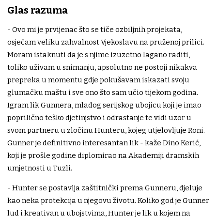
Glas razuma
- Ovo mi je prvijenac što se tiče ozbiljnih projekata,
osjećam veliku zahvalnost Vjekoslavu na pruženoj prilici.
Moram istaknuti da je s njime izuzetno lagano raditi,
toliko uživam u snimanju, apsolutno ne postoji nikakva
prepreka u momentu gdje pokušavam iskazati svoju
glumačku maštu i sve ono što sam učio tijekom godina.
Igram lik Gunnera, mladog serijskog ubojicu koji je imao
poprilično teško djetinjstvo i odrastanje te vidi uzor u
svom partneru u zločinu Hunteru, kojeg utjelovljuje Roni.
Gunner je definitivno interesantan lik - kaže Dino Kerić,
koji je prošle godine diplomirao na Akademiji dramskih
umjetnosti u Tuzli.
- Hunter se postavlja zaštitnički prema Gunneru, djeluje
kao neka protekcija u njegovu životu. Koliko god je Gunner
lud i kreativan u ubojstvima, Hunter je lik u kojem na