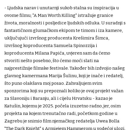
- Ljudska narav i unutarnji sukob stalna su inspiracija u
ovome filmu; "A Man Worth Killing" istražuje granice
života, moralnosti i posljedice ljudskih odluka. U suradnji s
fantastičnom glumačkom ekipom te timom i iza kamere,
uključujući izvršnog producenta Krešimira Šimca,
izvršnog koproducenta Samuela Spinozzija i
koproducenta Milana Papića, uvjeren sam da ćemo
stvoriti nešto posebno, što ćemo moći slati na
najprestižnije filmske festivale. Također bih izdvojio našeg
glavnog kamermana Marija Šulinu, koji je inače i redatelj,
što puno olakšava moj posao. Zahvaljujem svim
sponzorima koji su prepoznali koliko je ovaj projekt važan
za Slavoniju i Baranju, ali i cijelu Hrvatsku - kazao je
Katušin, kojemu je 2025. počela izuzetno radno, jer, osim
projekta na kojem trenutačno radi, početkom godine u
Zagrebu je snimio film njemačkog redatelja Uwea Bolla
"The Dark Knight" s Armiejem Hammerom u vodećoj ulozi.