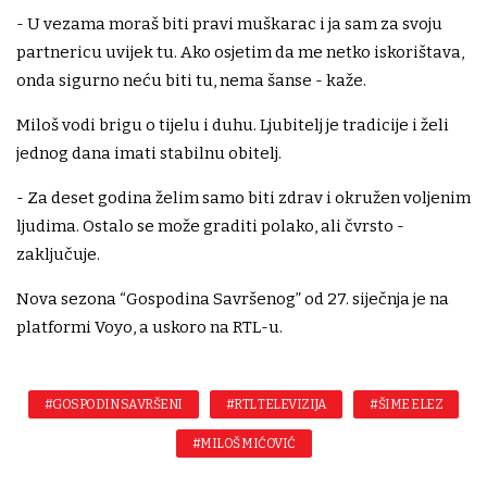
- U vezama moraš biti pravi muškarac i ja sam za svoju
partnericu uvijek tu. Ako osjetim da me netko iskorištava,
onda sigurno neću biti tu, nema šanse - kaže.
Miloš vodi brigu o tijelu i duhu. Ljubitelj je tradicije i želi
jednog dana imati stabilnu obitelj.
- Za deset godina želim samo biti zdrav i okružen voljenim
ljudima. Ostalo se može graditi polako, ali čvrsto -
zaključuje.
Nova sezona “Gospodina Savršenog” od 27. siječnja je na
platformi Voyo, a uskoro na RTL-u.
#GOSPODIN SAVRŠENI
#RTL TELEVIZIJA
#ŠIME ELEZ
#MILOŠ MIĆOVIĆ