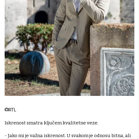
Miloš Mićović
RTL
Iskrenost smatra ključem kvalitetne veze.
- Jako mi je važna iskrenost. U svakom je odnosu bitna, ali