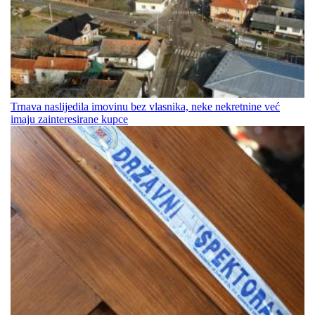
Trnava naslijedila imovinu bez vlasnika, neke nekretnine već
imaju zainteresirane kupce