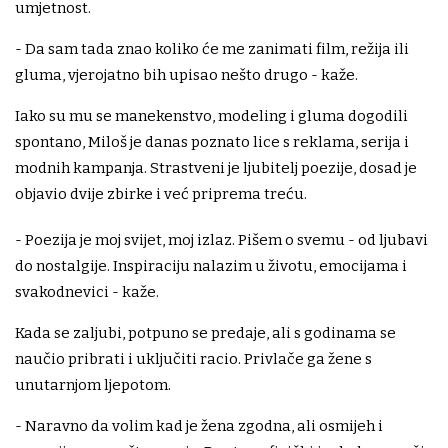
umjetnost.
- Da sam tada znao koliko će me zanimati film, režija ili
gluma, vjerojatno bih upisao nešto drugo - kaže.
Iako su mu se manekenstvo, modeling i gluma dogodili
spontano, Miloš je danas poznato lice s reklama, serija i
modnih kampanja. Strastveni je ljubitelj poezije, dosad je
objavio dvije zbirke i već priprema treću.
- Poezija je moj svijet, moj izlaz. Pišem o svemu - od ljubavi
do nostalgije. Inspiraciju nalazim u životu, emocijama i
svakodnevici - kaže.
Kada se zaljubi, potpuno se predaje, ali s godinama se
naučio pribrati i uključiti racio. Privlače ga žene s
unutarnjom ljepotom.
- Naravno da volim kad je žena zgodna, ali osmijeh i