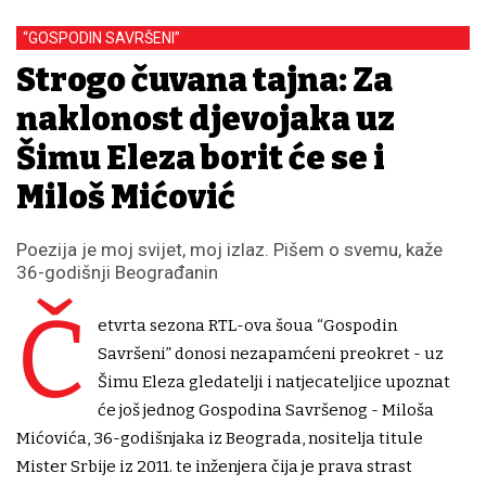
“GOSPODIN SAVRŠENI”
Strogo čuvana tajna: Za
naklonost djevojaka uz
Šimu Eleza borit će se i
Miloš Mićović
Poezija je moj svijet, moj izlaz. Pišem o svemu, kaže
36-godišnji Beograđanin
Č
etvrta sezona RTL-ova šoua “Gospodin
Savršeni” donosi nezapamćeni preokret - uz
Šimu Eleza gledatelji i natjecateljice upoznat
će još jednog Gospodina Savršenog - Miloša
Mićovića, 36-godišnjaka iz Beograda, nositelja titule
Mister Srbije iz 2011. te inženjera čija je prava strast