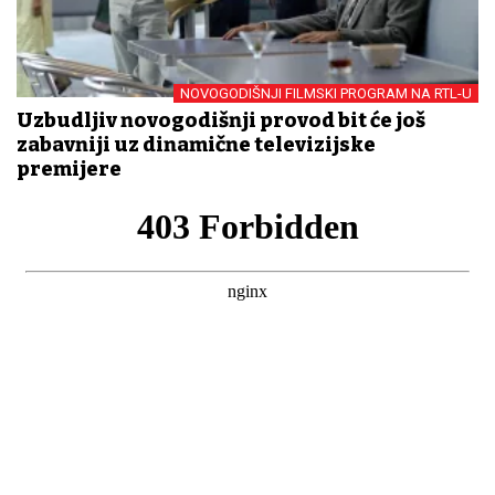
NOVOGODIŠNJI FILMSKI PROGRAM NA RTL-U
Uzbudljiv novogodišnji provod bit će još
zabavniji uz dinamične televizijske
premijere