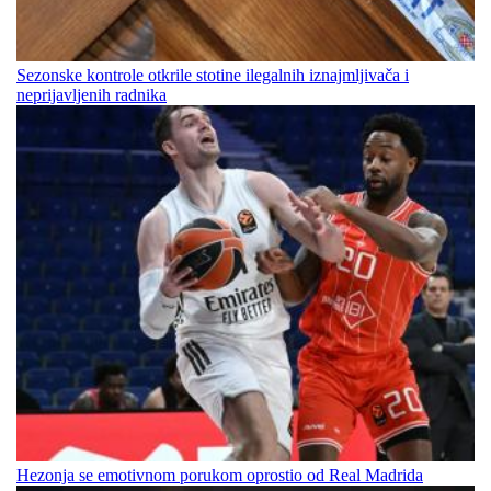
Sezonske kontrole otkrile stotine ilegalnih iznajmljivača i
neprijavljenih radnika
Hezonja se emotivnom porukom oprostio od Real Madrida