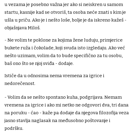
u vezama je posebno važna jer ako si neiskren u samom
startu, kasnije kad se otvoriš, ta osoba neće znati s kim je
ušla u priču. Ako je i nešto loše, bolje je da iskreno kažeš -
objašnjava Miloš.
- Ne volim te poklone za kojima žene luduju, primjerice
bukete ruža i čokolade, koji svuda isto izgledaju. Ako već
nešto uzimam, volim da to bude specifično za tu osobu,
baš ono što se njoj sviđa - dodaje.
Ističe da u odnosima nema vremena za igrice i
nedorečenost.
- Volim da se nešto spontano kuha, podgrijava. Nemam
vremena za igrice i ako mi netko ne odgovori dva, tri dana
na poruku - ćao - kaže pa dodaje da njegova filozofija veza
jasno stavlja naglasak na međusobno poštovanje i
podršku.