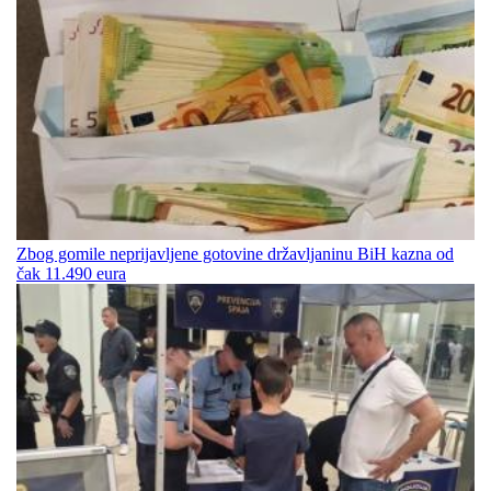
Zbog gomile neprijavljene gotovine državljaninu BiH kazna od
čak 11.490 eura