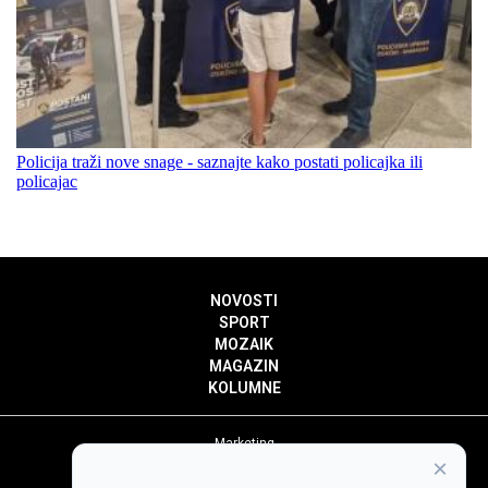
Policija traži nove snage - saznajte kako postati policajka ili
policajac
NOVOSTI
SPORT
MOZAIK
MAGAZIN
KOLUMNE
Marketing
×
Politika privatnosti
Politika kolačića