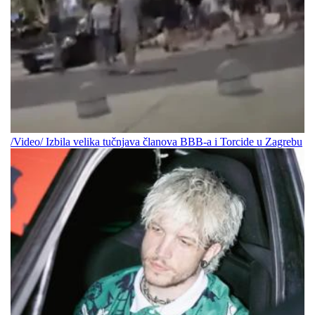
/Video/ Izbila velika tučnjava članova BBB-a i Torcide u Zagrebu