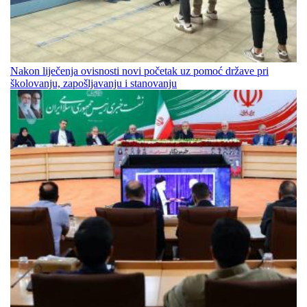
Nakon liječenja ovisnosti novi početak uz pomoć države pri
školovanju, zapošljavanju i stanovanju