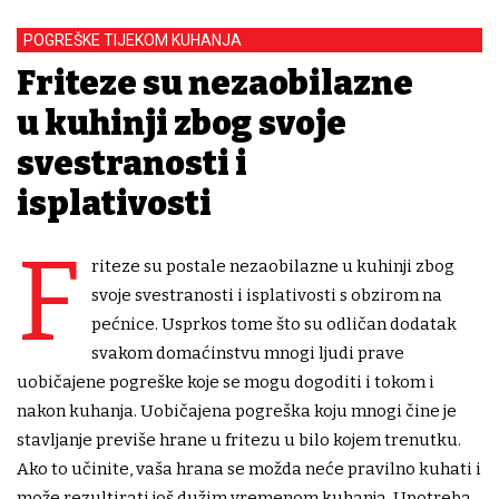
POGREŠKE TIJEKOM KUHANJA
Friteze su nezaobilazne
u kuhinji zbog svoje
svestranosti i
isplativosti
F
riteze su postale nezaobilazne u kuhinji zbog
svoje svestranosti i isplativosti s obzirom na
pećnice. Usprkos tome što su odličan dodatak
svakom domaćinstvu mnogi ljudi prave
uobičajene pogreške koje se mogu dogoditi i tokom i
nakon kuhanja. Uobičajena pogreška koju mnogi čine je
stavljanje previše hrane u fritezu u bilo kojem trenutku.
Ako to učinite, vaša hrana se možda neće pravilno kuhati i
može rezultirati još dužim vremenom kuhanja. Upotreba