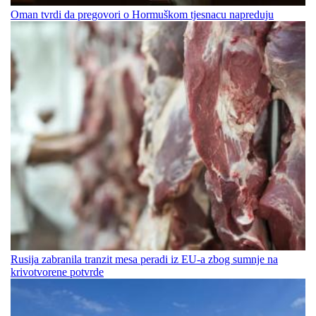
Oman tvrdi da pregovori o Hormuškom tjesnacu napreduju
Rusija zabranila tranzit mesa peradi iz EU-a zbog sumnje na
krivotvorene potvrde