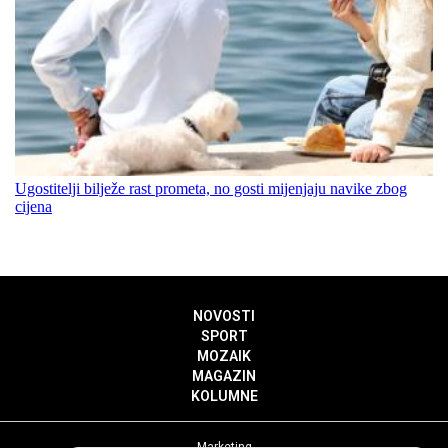
Ugostitelji bilježe rast prometa, no gosti mijenjaju navike zbog
cijena
NOVOSTI
SPORT
MOZAIK
MAGAZIN
KOLUMNE
Marketing