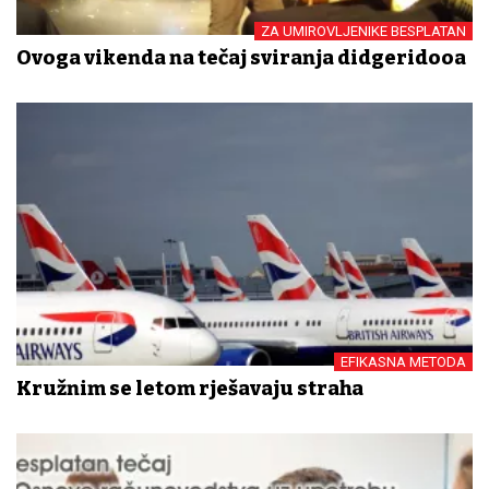
ZA UMIROVLJENIKE BESPLATAN
Ovoga vikenda na tečaj sviranja didgeridooa
EFIKASNA METODA
Kružnim se letom rješavaju straha