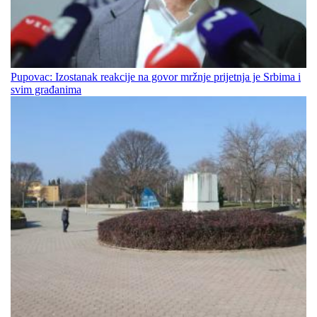
Pupovac: Izostanak reakcije na govor mržnje prijetnja je Srbima i
svim građanima