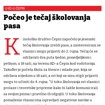
U KD-U ČEPIN
Počeo je tečaj školovanja
pasa
K
inološko društvo Čepin započelo je jesenski
tečaj školovanja zrelih pasa, a zanteresirani se
vlasnici mogu prijaviti do 2. rujna. Tečaj će se
održavati dva puta tjedno, ponedjeljkom i
petkom, u 18 sati, na terenu KD-a Čepin kod vodotornja.
Također je počela škola za štence i mlade pse, koja se
održava srijedom u 18 sati, a svi koji se nisu stigli prijaviti
mogu to učiniti do 4. rujna. “U toku školovanja svi vlasnici
prolaze i teoretske pripreme kako bi lakše komunicirali
sa svojim psima i pravilno ih odgojili. U toku školovanja
pomažemo vlasnicima ispravljati negativne navike u