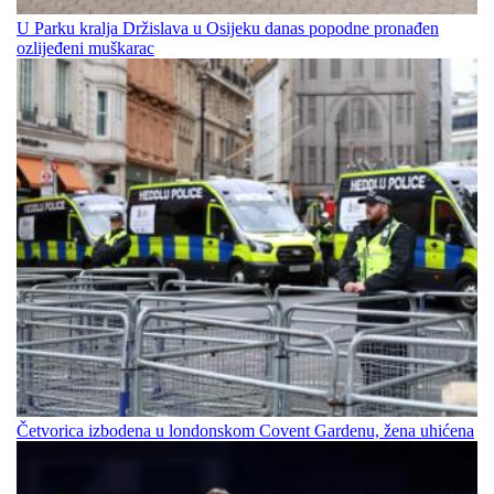
U Parku kralja Držislava u Osijeku danas popodne pronađen
ozlijeđeni muškarac
Četvorica izbodena u londonskom Covent Gardenu, žena uhićena