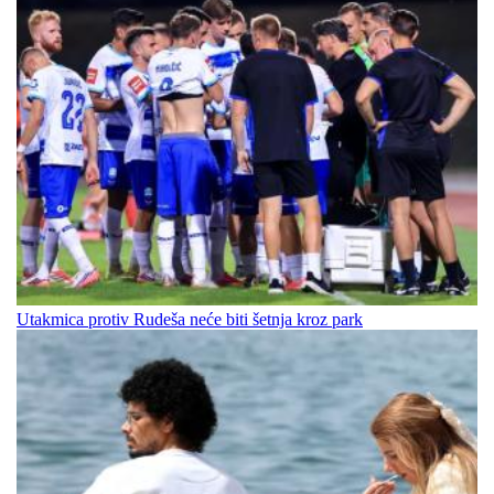
Utakmica protiv Rudeša neće biti šetnja kroz park