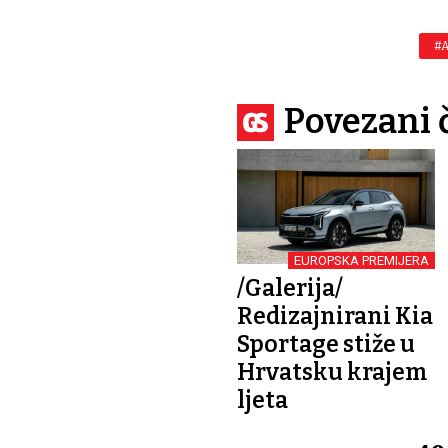
#A
Povezani 
EUROPSKA PREMIJERA
/Galerija/
Redizajnirani Kia
Sportage stiže u
Hrvatsku krajem
ljeta