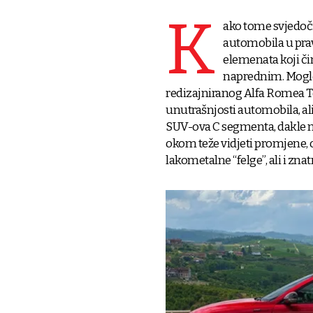
K
ako tome svjedoč
automobila u pravi
elemenata koji č
naprednim. Moglo 
redizajniranog Alfa Romea To
unutrašnjosti automobila, ali
SUV-ova C segmenta, dakle na
okom teže vidjeti promjene, o
lakometalne “felge”, ali i zn