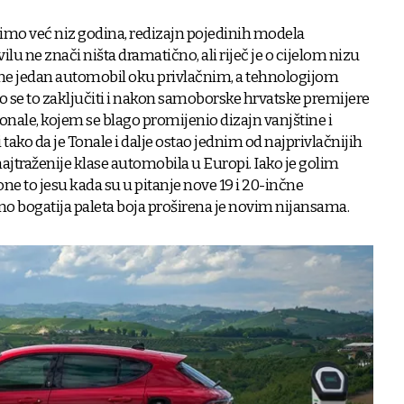
imo već niz godina, redizajn pojedinih modela
lu ne znači ništa dramatično, ali riječ je o cijelom nizu
ine jedan automobil oku privlačnim, a tehnologijom
se to zaključiti i nakon samoborske hrvatske premijere
nale, kojem se blago promijenio dizajn vanjštine i
 tako da je Tonale i dalje ostao jednim od najprivlačnijih
jtraženije klase automobila u Europi. Iako je golim
ne to jesu kada su u pitanje nove 19 i 20-inčne
atno bogatija paleta boja proširena je novim nijansama.