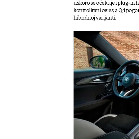
uskoro se očekuje i plug-in 
kontrolirani ovjes, a Q4 pogo
hibridnoj varijanti.