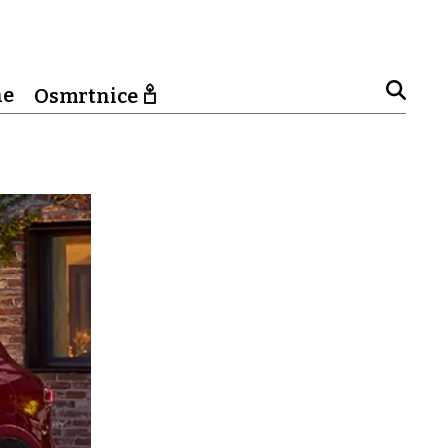
ne
Osmrtnice