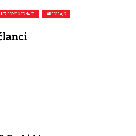
LFA ROMEO TONALE
#REDIZAJN
članci