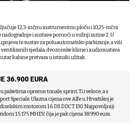
ljučuje 12,3-inčnu instrumentnu ploču i 10,25-inčni
 nadogradnje i sustave pomoći u vožnji razine 2. U
upnjeva te sustav za poluautomatsko parkiranje, a viši
ventiliranih sjedala, dvozonske klime i audiosustava
tar kabine pretvara u istinski užitak.
E 36.900 EURA
 paketima opreme: tonale, sprint, Ti i veloce, a s
t Speciale. Ulazna cijena ove Alfe u Hrvatskoj je
 s dizelskim motorom 1.6 DS DDCT 130. Najpovoljniji
ridom 1.5 175 MHEV, čija je pak cijena 38.990 eura.