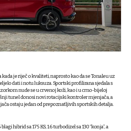
kada je riječ o kvaliteti, naprosto kao da se Tonaleu uz
ljelo dati i notu luksuza. Sportski profilirana sjedala s
zorkom nude se u crvenoj koži, kao i u crno-bijeloj
šnji tunel donosi novi rotacijski kontroler mjenjača, a
jača ostaju jedan od prepoznatljivih sportskih detalja.
gi hibrid sa 175 KS, 1.6 turbodizel sa 130 “konja”, a