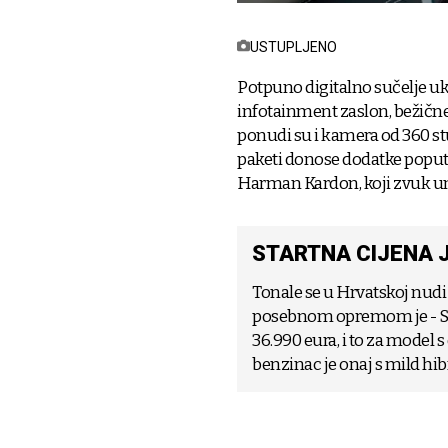
USTUPLJENO
Potpuno digitalno sučelje uk
infotainment zaslon, bežične
ponudi su i kamera od 360 st
paketi donose dodatke poput 
Harman Kardon, koji zvuk unu
STARTNA CIJENA J
Tonale se u Hrvatskoj nudi u
posebnom opremom je - Spor
36.990 eura, i to za model
benzinac je onaj s mild hib