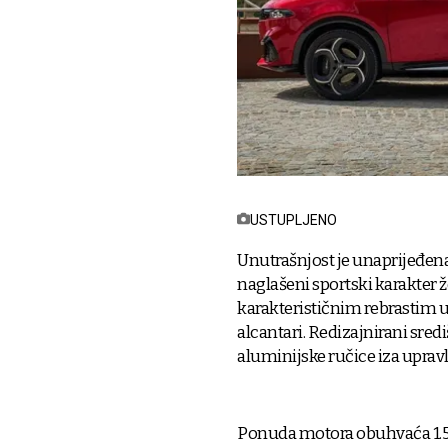
USTUPLJENO
Unutrašnjost je unaprijeđena 
naglašeni sportski karakter že
karakterističnim rebrastim u
alcantari. Redizajnirani sredi
aluminijske ručice iza upravl
Ponuda motora obuhvaća 1.5 bla