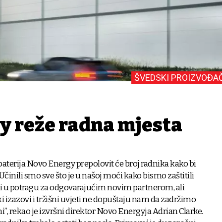
ŠVEDSKI PROIZVOĐA
y reže radna mjesta
aterija Novo Energy prepolovit će broj radnika kako bi
Učinili smo sve što je u našoj moći kako bismo zaštitili
li u potragu za odgovarajućim novim partnerom, ali
 izazovi i tržišni uvjeti ne dopuštaju nam da zadržimo
i”, rekao je izvršni direktor Novo Energyja Adrian Clarke.