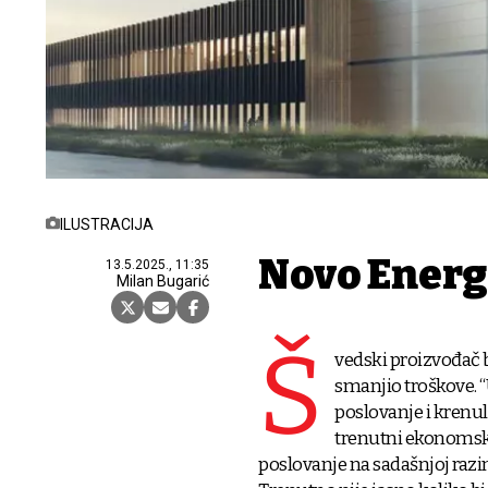
ILUSTRACIJA
Novo Energ
13.5.2025., 11:35
Milan Bugarić
Š
vedski proizvođač b
smanjio troškove. “
poslovanje i krenu
trenutni ekonomski
poslovanje na sadašnjoj razin