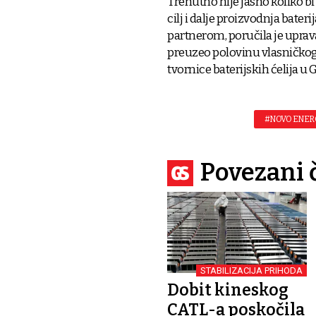
Trenutno nije jasno koliko bi
cilj i dalje proizvodnja bat
partnerom, poručila je uprava
preuzeo polovinu vlasničkog 
tvornice baterijskih ćelija u 
#NOVO ENER
Povezani 
STABILIZACIJA PRIHODA
Dobit kineskog
CATL-a poskočila