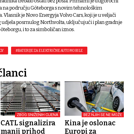
 radnika trebalo ostati bez posla. Primarni je dugoročni
erija na području Göteborga s novim tehnološkim
. Vlasnik je Novo Energyja Volvo Cars, koji je u veljači
udjela posrnulog Northvolta, uključujući i plan gradnje
Göteborgu, i to za simboličan iznos.
GY
#BATERIJE ZA ELEKTRIČNE AUTOMOBILE
članci
ZBOG SNIŽENIH CIJENA
BEZ NJIH SE NE MOŽE
CATL signalizira
Kina je oslonac
manji prihod
Europi za