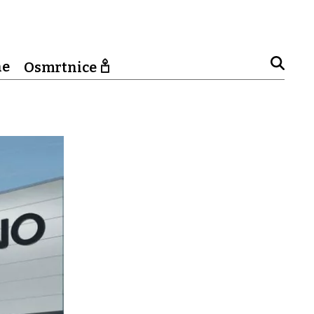
ne
Osmrtnice