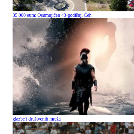
35.000 eura: Osumnjičen 43-godišnji Čeh
glazbe i društvenih mreža