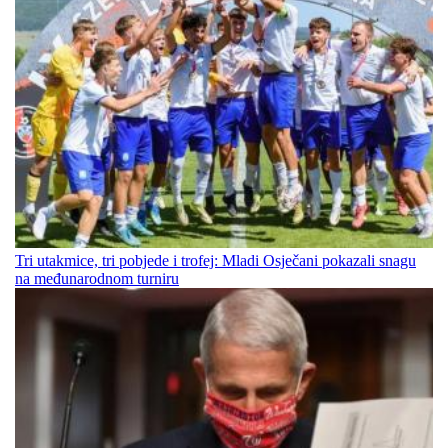
Tri utakmice, tri pobjede i trofej: Mladi Osječani pokazali snagu
na međunarodnom turniru