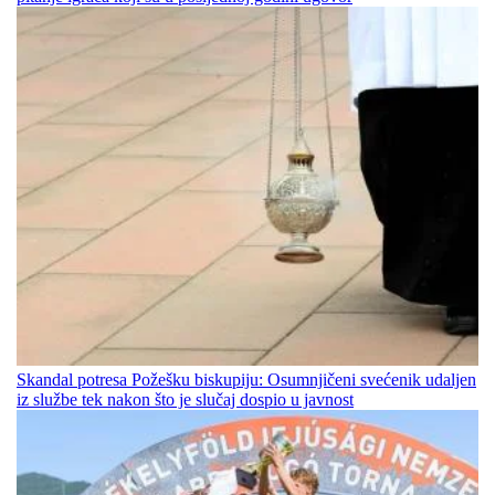
Skandal potresa Požešku biskupiju: Osumnjičeni svećenik udaljen
iz službe tek nakon što je slučaj dospio u javnost