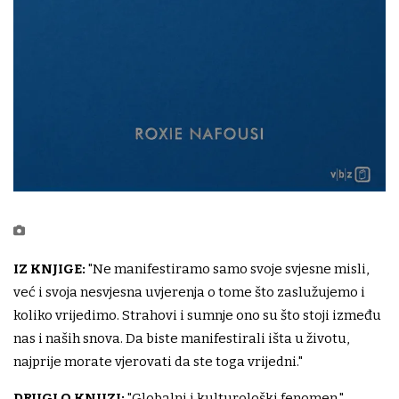
IZ KNJIGE:
"Ne manifestiramo samo svoje svjesne misli,
već i svoja nesvjesna uvjerenja o tome što zaslužujemo i
koliko vrijedimo. Strahovi i sumnje ono su što stoji između
nas i naših snova. Da biste manifestirali išta u životu,
najprije morate vjerovati da ste toga vrijedni."
DRUGI O KNJIZI:
"Globalni i kulturološki fenomen."