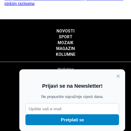
niskim razinama
NOVOSTI
SPORT
MOZAIK
MAGAZIN
KOLUMNE
Marketing
×
Politika privatnosti
Politika kolačića
Prijavi se na Newsletter!
Impressum
Pravila prenošenja sadržaja
Ne propustite najvažnije vijesti dana.
Pravila komentiranja
Agroglas
Pretplati se
Copyright © Glas Slavonije 2024.