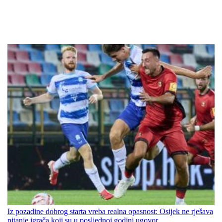
Iz pozadine dobrog starta vreba realna opasnost: Osijek ne rješava
pitanje igrača koji su u posljednoj godini ugovor