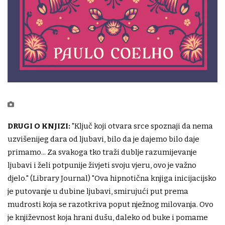
DRUGI O KNJIZI:
"Ključ koji otvara srce spoznaji da nema
uzvišenijeg dara od ljubavi, bilo da je dajemo bilo daje
primamo... Za svakoga tko traži dublje razumijevanje
ljubavi i želi potpunije živjeti svoju vjeru, ovo je važno
djelo." (Library Journal) "Ova hipnotična knjiga inicijacijsko
je putovanje u dubine ljubavi, smirujući put prema
mudrosti koja se razotkriva poput nježnog milovanja. Ovo
je književnost koja hrani dušu, daleko od buke i pomame