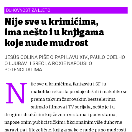
DUHOVNOST ZA LJETO
Nije sve u krimićima,
ima nešto i u knjigama
koje nude mudrost
JESÚS COLINA PIŠE O PAPI LAVU XIV., PAULO COELHO
O LJUBAVI I SREĆI, A ROXIE NAFOUSI O
POTENCIJALIMA...
N
ije sve u krimićima, fantasyju i SF-ju,
makoliko rekorda prodaje držali i makoliko se
prema takvim žanrovskim bestselerima
snimalo filmova i TV serijala, nešto je i u
drugim i drukčijim književnim vrstama i podvrstama,
napose onim publicističkim i fikcionalnim više duhovne
naravi, pa i filozofične, knjigama koje nude puno mudrosti,