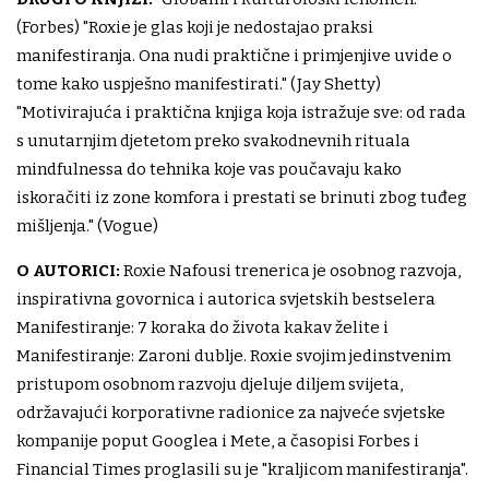
(Forbes) "Roxie je glas koji je nedostajao praksi
manifestiranja. Ona nudi praktične i primjenjive uvide o
tome kako uspješno manifestirati." (Jay Shetty)
"Motivirajuća i praktična knjiga koja istražuje sve: od rada
s unutarnjim djetetom preko svakodnevnih rituala
mindfulnessa do tehnika koje vas poučavaju kako
iskoračiti iz zone komfora i prestati se brinuti zbog tuđeg
mišljenja." (Vogue)
O AUTORICI:
Roxie Nafousi trenerica je osobnog razvoja,
inspirativna govornica i autorica svjetskih bestselera
Manifestiranje: 7 koraka do života kakav želite i
Manifestiranje: Zaroni dublje. Roxie svojim jedinstvenim
pristupom osobnom razvoju djeluje diljem svijeta,
održavajući korporativne radionice za najveće svjetske
kompanije poput Googlea i Mete, a časopisi Forbes i
Financial Times proglasili su je "kraljicom manifestiranja".