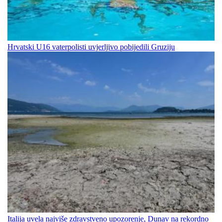
Hrvatski U16 vaterpolisti uvjerljivo pobijedili Gruziju
Italija uvela najviše zdravstveno upozorenje, Dunav na rekordno