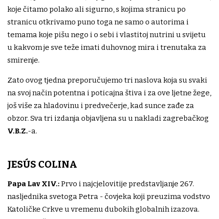
koje čitamo polako ali sigurno, s kojima stranicu po
stranicu otkrivamo puno toga ne samo o autorima i
temama koje pišu nego i o sebi i vlastitoj nutrini u svijetu
u kakvom je sve teže imati duhovnog mira i trenutaka za
smirenje.
Zato ovog tjedna preporučujemo tri naslova koja su svaki
na svoj način potentna i poticajna štiva i za ove ljetne žege,
još više za hladovinu i predvečerje, kad sunce zađe za
obzor. Sva tri izdanja objavljena su u nakladi zagrebačkog
V.B.Z.
-a.
JESÚS COLINA
Papa Lav XIV.:
Prvo i najcjelovitije predstavljanje 267.
nasljednika svetoga Petra - čovjeka koji preuzima vodstvo
Katoličke Crkve u vremenu dubokih globalnih izazova.