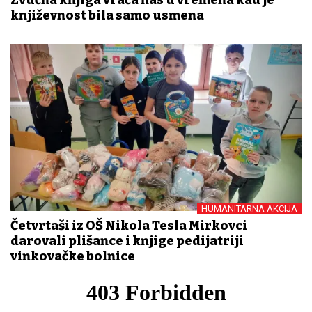
književnost bila samo usmena
HUMANITARNA AKCIJA
Četvrtaši iz OŠ Nikola Tesla Mirkovci
darovali plišance i knjige pedijatriji
vinkovačke bolnice