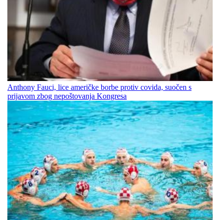
Anthony Fauci, lice američke borbe protiv covida, suočen s
prijavom zbog nepoštovanja Kongresa