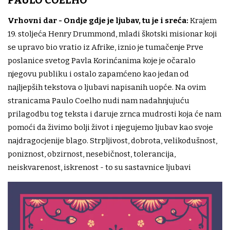
PAULO COELHO
Vrhovni dar - Ondje gdje je ljubav, tu je i sreća:
Krajem
19. stoljeća Henry Drummond, mladi škotski misionar koji
se upravo bio vratio iz Afrike, iznio je tumačenje Prve
poslanice svetog Pavla Korinćanima koje je očaralo
njegovu publiku i ostalo zapamćeno kao jedan od
najljepših tekstova o ljubavi napisanih uopće. Na ovim
stranicama Paulo Coelho nudi nam nadahnjujuću
prilagodbu tog teksta i daruje zrnca mudrosti koja će nam
pomoći da živimo bolji život i njegujemo ljubav kao svoje
najdragocjenije blago. Strpljivost, dobrota, velikodušnost,
poniznost, obzirnost, nesebičnost, tolerancija,
neiskvarenost, iskrenost - to su sastavnice ljubavi