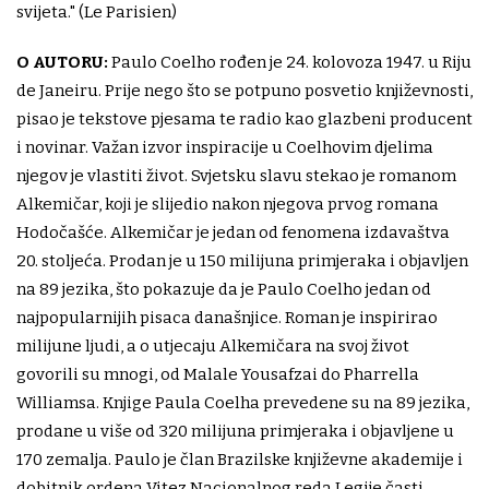
svijeta." (Le Parisien)
O AUTORU:
Paulo Coelho rođen je 24. kolovoza 1947. u Riju
de Janeiru. Prije nego što se potpuno posvetio književnosti,
pisao je tekstove pjesama te radio kao glazbeni producent
i novinar. Važan izvor inspiracije u Coelhovim djelima
njegov je vlastiti život. Svjetsku slavu stekao je romanom
Alkemičar, koji je slijedio nakon njegova prvog romana
Hodočašće. Alkemičar je jedan od fenomena izdavaštva
20. stoljeća. Prodan je u 150 milijuna primjeraka i objavljen
na 89 jezika, što pokazuje da je Paulo Coelho jedan od
najpopularnijih pisaca današnjice. Roman je inspirirao
milijune ljudi, a o utjecaju Alkemičara na svoj život
govorili su mnogi, od Malale Yousafzai do Pharrella
Williamsa. Knjige Paula Coelha prevedene su na 89 jezika,
prodane u više od 320 milijuna primjeraka i objavljene u
170 zemalja. Paulo je član Brazilske književne akademije i
dobitnik ordena Vitez Nacionalnog reda Legije časti.