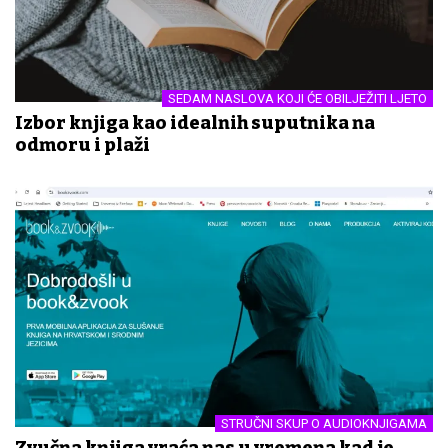
SEDAM NASLOVA KOJI ĆE OBILJEŽITI LJETO
Izbor knjiga kao idealnih suputnika na
odmoru i plaži
STRUČNI SKUP O AUDIOKNJIGAMA
Zvučna knjiga vraća nas u vremena kad je