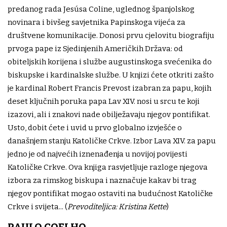
predanog rada Jesúsa Coline, uglednog španjolskog
novinara i bivšeg savjetnika Papinskoga vijeća za
društvene komunikacije. Donosi prvu cjelovitu biografiju
prvoga pape iz Sjedinjenih Američkih Država: od
obiteljskih korijena i službe augustinskoga svećenika do
biskupske i kardinalske službe. U knjizi ćete otkriti zašto
je kardinal Robert Francis Prevost izabran za papu, kojih
deset ključnih poruka papa Lav XIV. nosi u srcu te koji
izazovi, ali i znakovi nade obilježavaju njegov pontifikat.
Usto, dobit ćete i uvid u prvo globalno izvješće o
današnjem stanju Katoličke Crkve. Izbor Lava XIV. za papu
jedno je od najvećih iznenađenja u novijoj povijesti
Katoličke Crkve. Ova knjiga rasvjetljuje razloge njegova
izbora za rimskog biskupa i naznačuje kakav bi trag
njegov pontifikat mogao ostaviti na budućnost Katoličke
Crkve i svijeta... (
Prevoditeljica: Kristina Kette
)