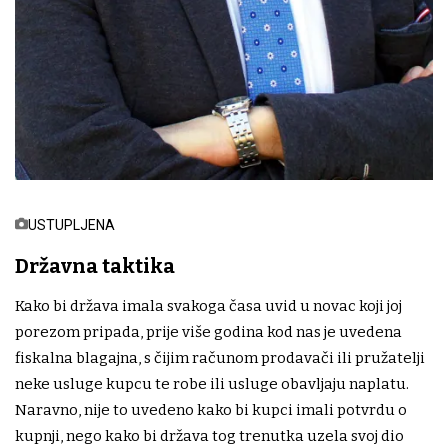
USTUPLJENA
Državna taktika
Kako bi država imala svakoga časa uvid u novac koji joj
porezom pripada, prije više godina kod nas je uvedena
fiskalna blagajna, s čijim računom prodavači ili pružatelji
neke usluge kupcu te robe ili usluge obavljaju naplatu.
Naravno, nije to uvedeno kako bi kupci imali potvrdu o
kupnji, nego kako bi država tog trenutka uzela svoj dio