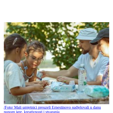
/Foto/ Mali umjetnici preuzeli Ernestinovo sudjelovali u danu
punom igre, kreativnosti i stvaranja