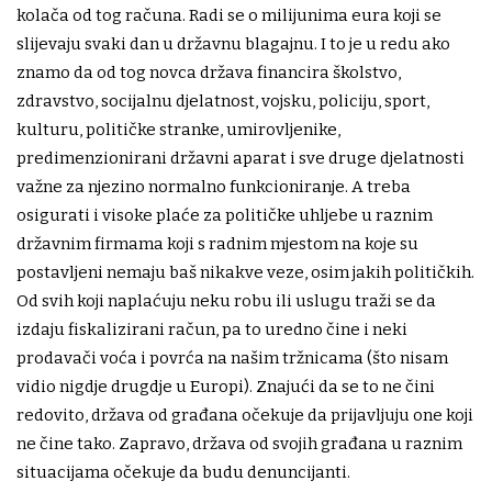
kolača od tog računa. Radi se o milijunima eura koji se
slijevaju svaki dan u državnu blagajnu. I to je u redu ako
znamo da od tog novca država financira školstvo,
zdravstvo, socijalnu djelatnost, vojsku, policiju, sport,
kulturu, političke stranke, umirovljenike,
predimenzionirani državni aparat i sve druge djelatnosti
važne za njezino normalno funkcioniranje. A treba
osigurati i visoke plaće za političke uhljebe u raznim
državnim firmama koji s radnim mjestom na koje su
postavljeni nemaju baš nikakve veze, osim jakih političkih.
Od svih koji naplaćuju neku robu ili uslugu traži se da
izdaju fiskalizirani račun, pa to uredno čine i neki
prodavači voća i povrća na našim tržnicama (što nisam
vidio nigdje drugdje u Europi). Znajući da se to ne čini
redovito, država od građana očekuje da prijavljuju one koji
ne čine tako. Zapravo, država od svojih građana u raznim
situacijama očekuje da budu denuncijanti.