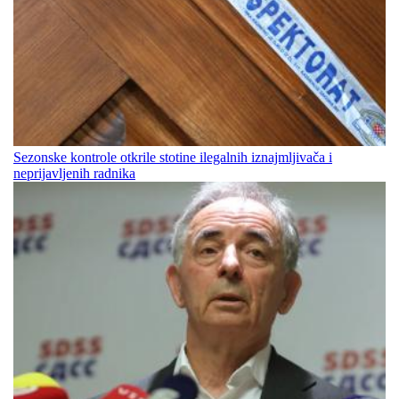
Sezonske kontrole otkrile stotine ilegalnih iznajmljivača i
neprijavljenih radnika