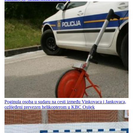
Poginula osoba u sudaru na cesti između Vinkovaca i Jankovaca,
ozlijeđeni prevezen helikopterom u KBC Osijek