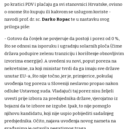
po kratici PDV i plaćaju ga svi stanovnici Hrvatske, ovisno
o onome što kupuju ili kakvom se uslugom koriste -
navodi prof. dr. sc.
Darko Ropac
te u nastavku svog
priloga piše:
- Gotovo da čovjek ne povjeruje da postoji i porez od 0 %,
što se odnosi na isporuku i ugradnju solarnih ploča (čime
država podupire zelenu tranziciju i korištenje obnovljivim
izvorima energije). A uvedeni su novi, poput poreza na
nekretnine, za koji ministar tvrdi da ga imaju sve države
unutar EU-a, što nije točno, jer je, primjerice, pokušaj
uvođenja tog poreza u Sloveniji neslavno propao nakon
odluke Ustavnog suda. Vladajući taj porez nisu željeli
uvesti prije izbora za predsjednika države, vjerojatno iz
bojazni da te izbore ne izgube. Ipak, to nije pomoglo
njihovu kandidatu, koji nije uspio pobijediti sadašnjeg
predsjednika. Očito, najava uvođenja novog nameta na
građanima je ostavila negativnog traga.