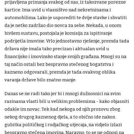
prijavljena primanja svakog od nas, iz takozvane porezne
kartice. Ima uvid u vlasništvo nad nekretninama i
automobilima. Lako je usporediti te dvije stavke i shvatiti
da je netko zadržao dio novca za sebe. Nekada, u onom
bivšem sustavu, postojala je komisija za ispitivanje
podrijetla imovine. Vrlo jednostavno rješenje, premda tada
država nije imala tako precizan i aktualan uvid u
financijsko i imovinsko stanje svojih građana. Mnogi su na
taj način ostali bez bespravno stečenog bogatstva i
kazneno odgovarali, premda je tada ovakvog oblika
varanja države bilo znatno manje.
Danas se ne radi tako jer bi i mnogi dužnosnici na svim
razinama vlasti bili u velikim problemima - kako objasniti
odakle im novac. Tek kad nekoga od njih prozovu zbog
nekog drugog kaznenog djela, a to obično ide nakon
gubitka političkog i rodjačkog utjecaja, na vidjelo izlazi
bespravno stečena imovina. Naravno, to se ne odnosi na