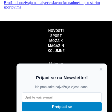
Brođanci pozivaju na najveće slavonsko nadmetanje u starim
športovima
NOVOSTI
SPORT
MOZAIK
MAGAZIN
KOLUMNE
Marketing
×
Politika privatnosti
Politika kolačića
Prijavi se na Newsletter!
Impressum
Pravila prenošenja sadržaja
Ne propustite najvažnije vijesti dana.
Pravila komentiranja
Agroglas
Pretplati se