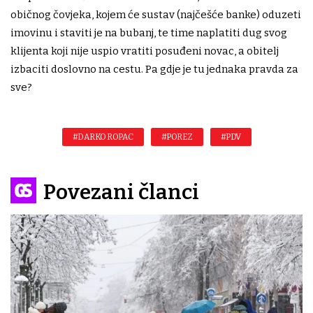
običnog čovjeka, kojem će sustav (najčešće banke) oduzeti
imovinu i staviti je na bubanj, te time naplatiti dug svog
klijenta koji nije uspio vratiti posuđeni novac, a obitelj
izbaciti doslovno na cestu. Pa gdje je tu jednaka pravda za
sve?
#DARKO ROPAC
#POREZ
#PDV
Povezani članci