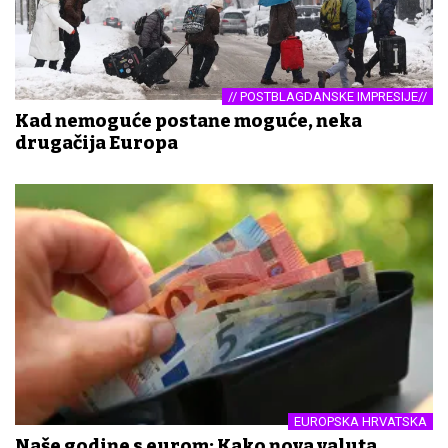
// POSTBLAGDANSKE IMPRESIJE//
Kad nemoguće postane moguće, neka
drugačija Europa
EUROPSKA HRVATSKA
Naše godine s eurom: Kako nova valuta