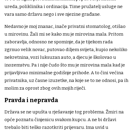
ureda, poliklinika i ordinacija. Time pružatelj usluge ne
vara samo državu nego i sve njezine građane.
Nedavno je moj znanac, inače privatni stomatolog, otišao
u mirovinu. Žali mi se kako mu je mirovina mala. Pritom
zaboravlja, odnosno ne spominje, da je tijekom rada
zgrnuo velik novac, putovao diljem svijeta, kupio nekoliko
nekretnina, vozi luksuzan auto, a djecu je školovao u
inozemstvu. Pa i nije čudo što mu je mirovina mala kad je
prijavljivao minimalne godišnje prihode. A to čini većina
privatnika, uz časne izuzetke, na koje se to ne odnosi, pa ih
molim za oprost zbog ovih mojih riječi.
Pravda i nepravda
Država se ne upušta u rješavanje tog problema. Žmiri na
opće poznatu činjenicu svakom kupcu. A ne bi državi
trebalo biti teško razotkriti prijevaru. Ima uvid u