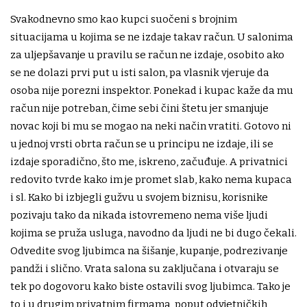
Svakodnevno smo kao kupci suočeni s brojnim
situacijama u kojima se ne izdaje takav račun. U salonima
za uljepšavanje u pravilu se račun ne izdaje, osobito ako
se ne dolazi prvi put u isti salon, pa vlasnik vjeruje da
osoba nije porezni inspektor. Ponekad i kupac kaže da mu
račun nije potreban, čime sebi čini štetu jer smanjuje
novac koji bi mu se mogao na neki način vratiti. Gotovo ni
u jednoj vrsti obrta račun se u principu ne izdaje, ili se
izdaje sporadično, što me, iskreno, začuđuje. A privatnici
redovito tvrde kako im je promet slab, kako nema kupaca
i sl. Kako bi izbjegli gužvu u svojem biznisu, korisnike
pozivaju tako da nikada istovremeno nema više ljudi
kojima se pruža usluga, navodno da ljudi ne bi dugo čekali.
Odvedite svog ljubimca na šišanje, kupanje, podrezivanje
pandži i slično. Vrata salona su zaključana i otvaraju se
tek po dogovoru kako biste ostavili svog ljubimca. Tako je
to i u drugim privatnim firmama, poput odvjetničkih