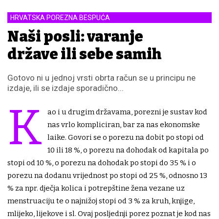
HRVATSKA POREZNA BESPUĆA
Naši posli: varanje
države ili sebe samih
Gotovo ni u jednoj vrsti obrta račun se u principu ne
izdaje, ili se izdaje sporadično...
K
ao i u drugim državama, porezni je sustav kod
nas vrlo kompliciran, bar za nas ekonomske
laike. Govori se o porezu na dobit po stopi od
10 ili 18 %, o porezu na dohodak od kapitala po
stopi od 10 %, o porezu na dohodak po stopi do 35 % i o
porezu na dodanu vrijednost po stopi od 25 %, odnosno 13
% za npr. dječja kolica i potrepštine žena vezane uz
menstruaciju te o najnižoj stopi od 3 % za kruh, knjige,
mlijeko, lijekove i sl. Ovaj posljednji porez poznat je kod nas