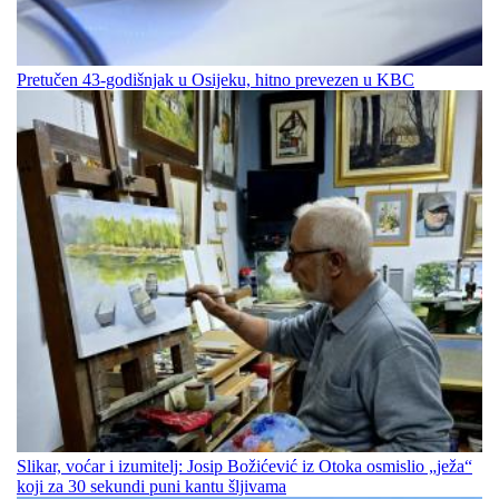
Pretučen 43-godišnjak u Osijeku, hitno prevezen u KBC
Slikar, voćar i izumitelj: Josip Božićević iz Otoka osmislio „ježa“
koji za 30 sekundi puni kantu šljivama