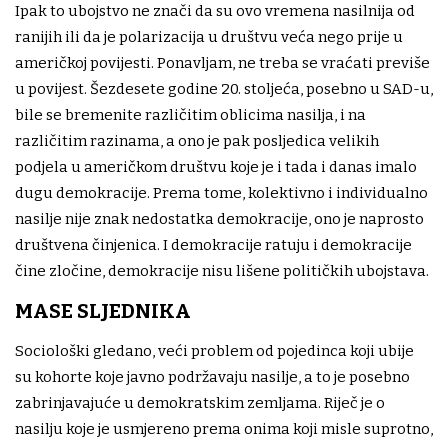
Ipak to ubojstvo ne znači da su ovo vremena nasilnija od
ranijih ili da je polarizacija u društvu veća nego prije u
američkoj povijesti. Ponavljam, ne treba se vraćati previše
u povijest. Šezdesete godine 20. stoljeća, posebno u SAD-u,
bile se bremenite različitim oblicima nasilja, i na
različitim razinama, a ono je pak posljedica velikih
podjela u američkom društvu koje je i tada i danas imalo
dugu demokracije. Prema tome, kolektivno i individualno
nasilje nije znak nedostatka demokracije, ono je naprosto
društvena činjenica. I demokracije ratuju i demokracije
čine zločine, demokracije nisu lišene političkih ubojstava.
MASE SLJEDNIKA
Sociološki gledano, veći problem od pojedinca koji ubije
su kohorte koje javno podržavaju nasilje, a to je posebno
zabrinjavajuće u demokratskim zemljama. Riječ je o
nasilju koje je usmjereno prema onima koji misle suprotno,