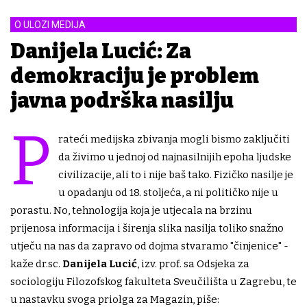
O ULOZI MEDIJA
Danijela Lucić: Za
demokraciju je problem
javna podrška nasilju
P
rateći medijska zbivanja mogli bismo zaključiti
da živimo u jednoj od najnasilnijih epoha ljudske
civilizacije, ali to i nije baš tako. Fizičko nasilje je
u opadanju od 18. stoljeća, a ni političko nije u
porastu. No, tehnologija koja je utjecala na brzinu
prijenosa informacija i širenja slika nasilja toliko snažno
utječu na nas da zapravo od dojma stvaramo "činjenice" -
kaže dr.sc.
Danijela Lucić
, izv. prof. sa Odsjeka za
sociologiju Filozofskog fakulteta Sveučilišta u Zagrebu, te
u nastavku svoga priolga za Magazin, piše: