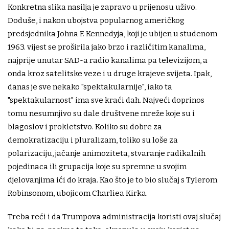
Konkretna slika nasilja je zapravo u prijenosu uživo.
Doduše, i nakon ubojstva popularnog američkog
predsjednika Johna F. Kennedyja, koji je ubijen u studenom
1963. vijest se proširila jako brzo i različitim kanalima,
najprije unutar SAD-a radio kanalima pa televizijom, a
onda kroz satelitske veze i u druge krajeve svijeta. Ipak,
danas je sve nekako "spektakularnije", iako ta
"spektakularnost" ima sve kraći dah. Najveći doprinos
tomu nesumnjivo su dale društvene mreže koje su i
blagoslov i prokletstvo. Koliko su dobre za
demokratizaciju i pluralizam, toliko su loše za
polarizaciju, jačanje animoziteta, stvaranje radikalnih
pojedinaca ili grupacija koje su spremne u svojim
djelovanjima ići do kraja. Kao što je to bio slučaj s Tylerom
Robinsonom, ubojicom Charliea Kirka.
Treba reći i da Trumpova administracija koristi ovaj slučaj