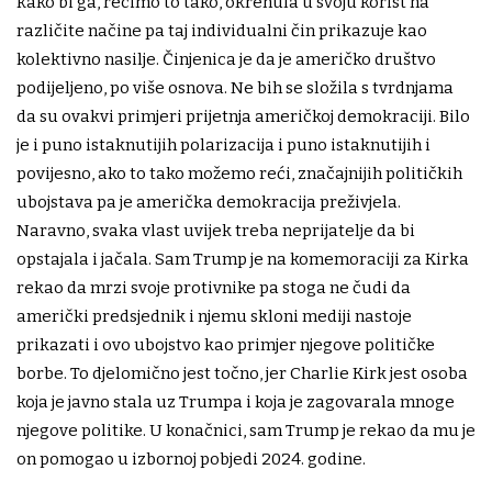
kako bi ga, recimo to tako, okrenula u svoju korist na
različite načine pa taj individualni čin prikazuje kao
kolektivno nasilje. Činjenica je da je američko društvo
podijeljeno, po više osnova. Ne bih se složila s tvrdnjama
da su ovakvi primjeri prijetnja američkoj demokraciji. Bilo
je i puno istaknutijih polarizacija i puno istaknutijih i
povijesno, ako to tako možemo reći, značajnijih političkih
ubojstava pa je američka demokracija preživjela.
Naravno, svaka vlast uvijek treba neprijatelje da bi
opstajala i jačala. Sam Trump je na komemoraciji za Kirka
rekao da mrzi svoje protivnike pa stoga ne čudi da
američki predsjednik i njemu skloni mediji nastoje
prikazati i ovo ubojstvo kao primjer njegove političke
borbe. To djelomično jest točno, jer Charlie Kirk jest osoba
koja je javno stala uz Trumpa i koja je zagovarala mnoge
njegove politike. U konačnici, sam Trump je rekao da mu je
on pomogao u izbornoj pobjedi 2024. godine.