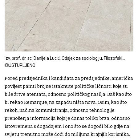
Izv. prof. dr. sc. Danijela Lucić, Odsjek za sociologiju, Filozofski
fakultet Zagreb
USTUPLJENO
Pored predsjednika i kandidata za predsjednike, američka
povijest pamti brojne istaknute političke ličnosti koje su
bile žrtve atentata, odnosno političkog nasilja. Baš kao što
bi rekao Remarque, na zapadu ništa nova. Osim, kao što
rekoh, načina komuniciranja, odnosno tehnologije
prenošenja informacija koja je danas toliko brza, odnosno
istovremena s događajem i ono što se dogodi bilo gdje na
svijetu trenutno može doći do milijuna krajnjih korisnika.