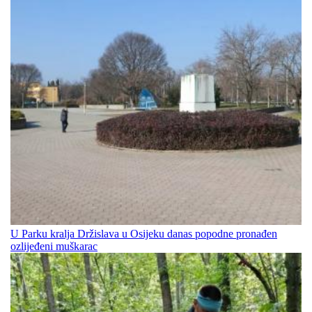
U Parku kralja Držislava u Osijeku danas popodne pronađen
ozlijeđeni muškarac