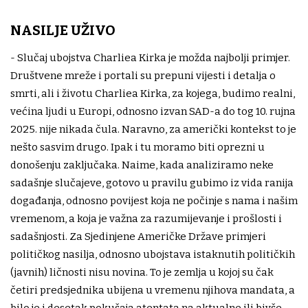
NASILJE UŽIVO
- Slučaj ubojstva Charliea Kirka je možda najbolji primjer.
Društvene mreže i portali su prepuni vijesti i detalja o
smrti, ali i životu Charliea Kirka, za kojega, budimo realni,
većina ljudi u Europi, odnosno izvan SAD-a do tog 10. rujna
2025. nije nikada čula. Naravno, za američki kontekst to je
nešto sasvim drugo. Ipak i tu moramo biti oprezni u
donošenju zaključaka. Naime, kada analiziramo neke
sadašnje slučajeve, gotovo u pravilu gubimo iz vida ranija
događanja, odnosno povijest koja ne počinje s nama i našim
vremenom, a koja je važna za razumijevanje i prošlosti i
sadašnjosti. Za Sjedinjene Američke Države primjeri
političkog nasilja, odnosno ubojstava istaknutih političkih
(javnih) ličnosti nisu novina. To je zemlja u kojoj su čak
četiri predsjednika ubijena u vremenu njihova mandata, a
bilo je i desetak pokušaja atentata na aktualne ili bivše