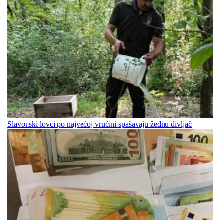
Slavonski lovci po najvećoj vrućini spašavaju žednu divljač