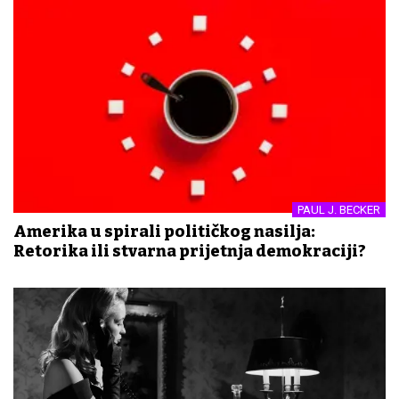
PAUL J. BECKER
Amerika u spirali političkog nasilja:
Retorika ili stvarna prijetnja demokraciji?