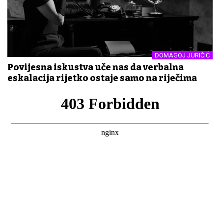
DOMAGOJ JURIČIĆ
Povijesna iskustva uče nas da verbalna
eskalacija rijetko ostaje samo na riječima