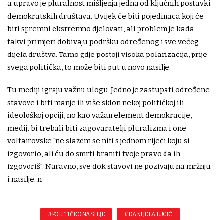
a upravo je pluralnost mišljenja jedna od ključnih postavki
demokratskih društava. Uvijek će biti pojedinaca koji će
biti spremni ekstremno djelovati, ali problem je kada
takvi primjeri dobivaju podršku određenog i sve većeg
dijela društva. Tamo gdje postoji visoka polarizacija, prije
svega politička, to može biti put u novo nasilje.
Tu mediji igraju važnu ulogu. Jedno je zastupati određene
stavove i biti manje ili više sklon nekoj političkoj ili
ideološkoj opciji, no kao važan element demokracije,
mediji bi trebali biti zagovaratelji pluralizma i one
voltairov­ske "ne slažem se niti s jednom riječi koju si
izgovorio, ali ću do smrti braniti tvoje pravo da ih
izgovoriš". Naravno, sve dok stavovi ne pozivaju na mržnju
i nasilje. n
#POLITIČKO NASILJE
#DANIJELA LUCIĆ