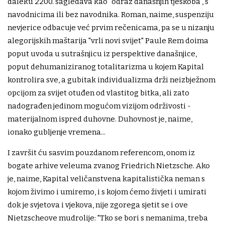
daleku 2200. sagledava kao "odraz današnjih tjeskoba", s
navodnicima ili bez navodnika. Roman, naime, suspenziju
nevjerice odbacuje već prvim rečenicama, pa se u nizanju
alegorijskih maštarija "vrli novi svijet" Paule Rem doima
poput uvoda u sutrašnjicu iz perspektive današnjice,
poput dehumaniziranog totalitarizma u kojem Kapital
kontrolira sve, a gubitak individualizma drži neizbježnom
opcijom za svijet otuđen od vlastitog bitka, ali zato
nadograđen jedinom mogućom vizijom održivosti -
materijalnom ispred duhovne. Duhovnost je, naime,
ionako gubljenje vremena...
I završit ću sasvim pouzdanom referencom, onom iz
bogate arhive veleuma zvanog Friedrich Nietzsche. Ako
je, naime, Kapital veličanstvena kapitalistička neman s
kojom živimo i umiremo, i s kojom ćemo živjeti i umirati
dok je svjetova i vjekova, nije zgorega sjetit se i ove
Nietzscheove mudrolije: "Tko se bori s nemanima, treba