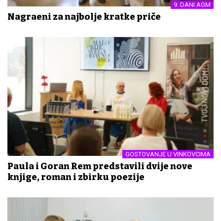
9. DANI AGM
Nagrađeni za najbolje kratke priče
GOSTOVANJE U VINKOVCIMA
Paula i Goran Rem predstavili dvije nove
knjige, roman i zbirku poezije