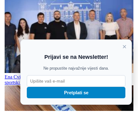
×
Prijavi se na Newsletter!
Ne propustite najvažnije vijesti dana.
Ena Cvitan i državni prvaci u šaranskom ribolovu predstavili
sportski ponos Našica
Pretplati se