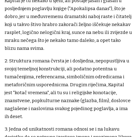
Kapital je tu nekako u sjeni, ali postaje jasan i glasan u
posljednjem poglavlju knjige ("Apokalipsa danas"), što je
dobro, jer u međuvremenu dramatski naboj raste i čitatelj
koji u takvo štivo hrabro zakorači željno iščekuje nekakav
rasplet, logično nelogični kraj, sunce na nebu ili zvijezde u
mraku nečega što je nekako tamo daleko, a opet tako
blizu nama svima.
2. Struktura romana čvrsta je i dosljedna, nepopustljiva u
svojoj temeljnoj konstrukciji, ali podatno potentna u
tumačenjima, referencama, simboličnim odredicama i
metaforičnim usporednicma. Drugim riječima, Kapital
jest "kotač vremena", ali tu su i religijske konotacije,
znanstvene, popkulturne naznake (glazba, film), doslovce
naglašene i naslovima svakog pojedinog poglavlja, a ima
ih deset.
3. Jedna od unikatnosti romana odnosi se i na lukavu