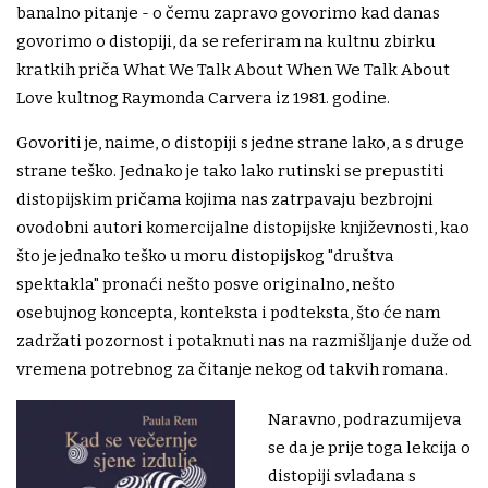
banalno pitanje - o čemu zapravo govorimo kad danas
govorimo o distopiji, da se referiram na kultnu zbirku
kratkih priča What We Talk About When We Talk About
Love kultnog Raymonda Carvera iz 1981. godine.
Govoriti je, naime, o distopiji s jedne strane lako, a s druge
strane teško. Jednako je tako lako rutinski se prepustiti
distopijskim pričama kojima nas zatrpavaju bezbrojni
ovodobni autori komercijalne distopijske književnosti, kao
što je jednako teško u moru distopijskog "društva
spektakla" pronaći nešto posve originalno, nešto
osebujnog koncepta, konteksta i podteksta, što će nam
zadržati pozornost i potaknuti nas na razmišljanje duže od
vremena potrebnog za čitanje nekog od takvih romana.
Naravno, podrazumijeva
se da je prije toga lekcija o
distopiji svladana s