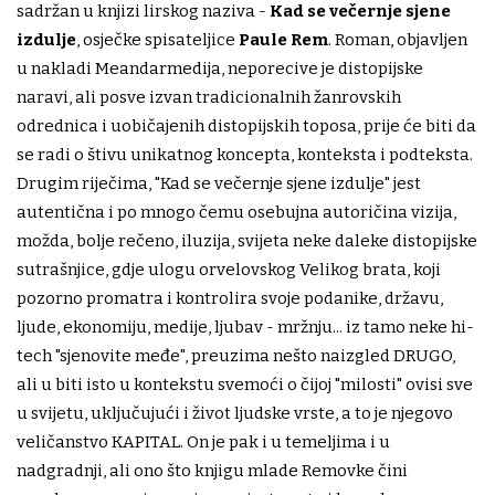
sadržan u knjizi lirskog naziva -
Kad se večernje sjene
izdulje
, osječke spisateljice
Paule Rem
. Roman, objavljen
u nakladi Meandarmedija, neporecive je distopijske
naravi, ali posve izvan tradicionalnih žanrovskih
odrednica i uobičajenih distopijskih toposa, prije će biti da
se radi o štivu unikatnog koncepta, konteksta i podteksta.
Drugim riječima, "Kad se večernje sjene izdulje" jest
autentična i po mnogo čemu osebujna autoričina vizija,
možda, bolje rečeno, iluzija, svijeta neke daleke distopijske
sutrašnjice, gdje ulogu orvelovskog Velikog brata, koji
pozorno promatra i kontrolira svoje podanike, državu,
ljude, ekonomiju, medije, ljubav - mržnju... iz tamo neke hi-
tech "sjenovite međe", preuzima nešto naizgled DRUGO,
ali u biti isto u kontekstu svemoći o čijoj "milosti" ovisi sve
u svijetu, uključujući i život ljudske vrste, a to je njegovo
veličanstvo KAPITAL. On je pak i u temeljima i u
nadgradnji, ali ono što knjigu mlade Removke čini