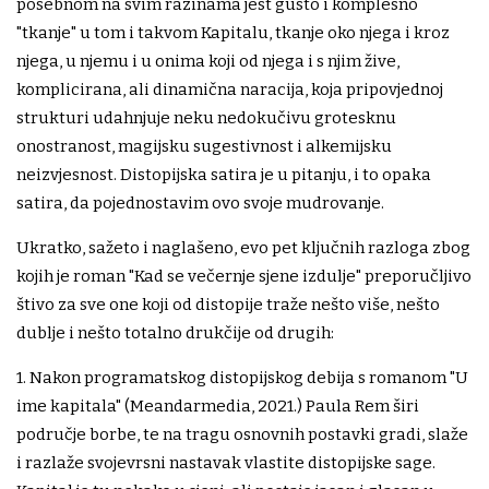
posebnom na svim razinama jest gusto i komplesno
"tkanje" u tom i takvom Kapitalu, tkanje oko njega i kroz
njega, u njemu i u onima koji od njega i s njim žive,
komplicirana, ali dinamična naracija, koja pripovjednoj
strukturi udahnjuje neku nedokučivu grotesknu
onostranost, magijsku sugestivnost i alkemijsku
neizvjesnost. Distopijska satira je u pitanju, i to opaka
satira, da pojednostavim ovo svoje mudrovanje.
Ukratko, sažeto i naglašeno, evo pet ključnih razloga zbog
kojih je roman "Kad se večernje sjene izdulje" preporučljivo
štivo za sve one koji od distopije traže nešto više, nešto
dublje i nešto totalno drukčije od drugih:
1. Nakon programatskog distopijskog debija s romanom "U
ime kapitala" (Meandarmedia, 2021.) Paula Rem širi
područje borbe, te na tragu osnovnih postavki gradi, slaže
i razlaže svojevrsni nastavak vlastite distopijske sage.