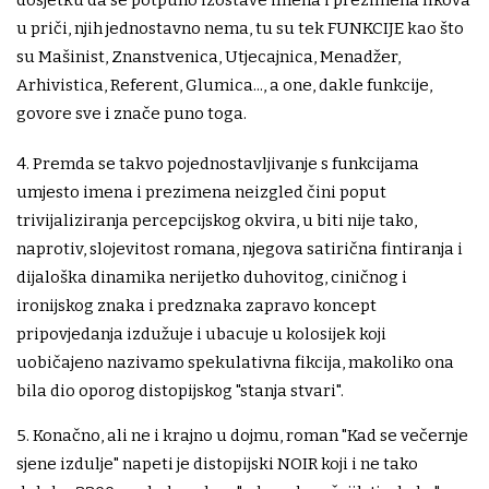
dosjetku da se potpuno izostave imena i prezimena likova
u priči, njih jednostavno nema, tu su tek FUNKCIJE kao što
su Mašinist, Znanstvenica, Utjecajnica, Menadžer,
Arhivistica, Referent, Glumica..., a one, dakle funkcije,
govore sve i znače puno toga.
4. Premda se takvo pojednostavljivanje s funkcijama
umjesto imena i prezimena neizgled čini poput
trivijaliziranja percepcijskog okvira, u biti nije tako,
naprotiv, slojevitost romana, njegova satirična fintiranja i
dijaloška dinamika nerijetko duhovitog, ciničnog i
ironijskog znaka i predznaka zapravo koncept
pripovjedanja izdužuje i ubacuje u kolosijek koji
uobičajeno nazivamo spekulativna fikcija, makoliko ona
bila dio oporog distopijskog "stanja stvari".
5. Konačno, ali ne i krajno u dojmu, roman "Kad se večernje
sjene izdulje" napeti je distopijski NOIR koji i ne tako