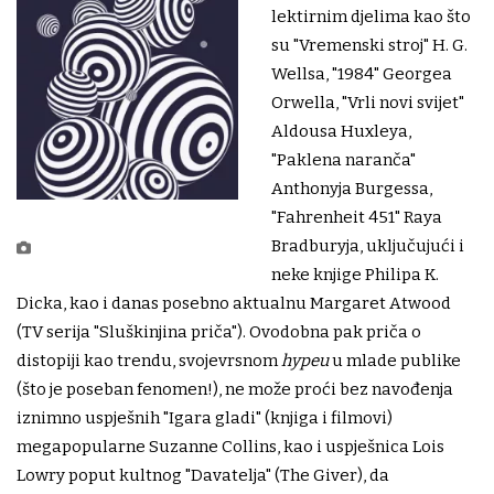
lektirnim djelima kao što
su "Vremenski stroj" H. G.
Wellsa, "1984" Georgea
Orwella, "Vrli novi svijet"
Aldousa Huxleya,
"Paklena naranča"
Anthonyja Burgessa,
"Fahrenheit 451" Raya
Bradburyja, uključujući i
neke knjige Philipa K.
Dicka, kao i danas posebno aktualnu Margaret Atwood
(TV serija "Sluškinjina priča"). Ovodobna pak priča o
distopiji kao trendu, svojevrsnom
hypeu
u mlade publike
(što je poseban fenomen!), ne može proći bez navođenja
iznimno uspješnih "Igara gladi" (knjiga i filmovi)
megapopularne Suzanne Collins, kao i uspješnica Lois
Lowry poput kultnog "Davatelja" (The Giver), da