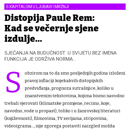
S KAPITALOM U LJUBAVI I MRŽNJI
Distopija Paule Rem:
Kad se večernje sjene
izdulje...
SJEĆANJA NA BUDUĆNOST: U SVIJETU BEZ IMENA
FUNKCIJA JE ODRŽIVA NORMA...
S
obzirom na to da smo posljednjih godina izloženi
pravoj inflaciji kojekakvih distopijskih
predviđanja, prognoza sutrašnjice, koliko u
znanstvenim tekstovima, kojima bismo navodno
trebali vjerovati (klimatske promjene, recimo, koje,
navodno, vode u propast), toliko i u žanrovskoj literaturi
(književnosti), filmovima, TV serijama, stripovima,
videoigrama..., nije zgorega postaviti naizgled možda