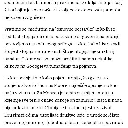
spomenem tek ta imena i prezimena iz obilja distopijskog
štiva kojim je i ovo naše 21. stoljeće doslovce zatrpano, da
ne kažem zagušeno.
Vratimo se, međutim, na "osnovne postavke" iz kojih se
rodila distopija, da onda pokušamo odgovoriti na pitanje
postavljeno u uvodu ovog priloga. Dakle, kako biste znali
što je distopija, morate znati što je utopija, njezin stariji
pandan. O tome se sve može pročitati nakon nekoliko
klikova na Gooogleva tumačenja tih pojmova.
Dakle, podsjetimo kako pojam utopija, što ga je u 16.
stoljeću stvorio Thomas Moore, najčešće opisujemo kao
našu viziju raja. Za Moorea je to bio osamljeni otok na
kojem je sve teklo onako kako je on zamislio i ništa nikada
nije polazilo po zlu. Utopija je idealno mjesto za život.
Drugim riječima, utopija je društvo koje je uređeno, čisto,
pravedno, smireno, slobodno, a bitan koncept je i povratak