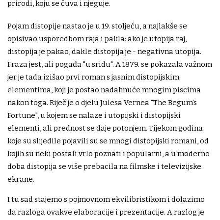
prirodi, koju se čuva i njeguje.
Pojam distopije nastao je u 19. stoljeću, a najlakše se
opisivao usporedbom raja i pakla: ako je utopija raj,
distopija je pakao, dakle distopija je - negativna utopija.
Fraza jest, ali pogađa "u sridu". A 1879. se pokazala važnom
jer je tada izišao prvi roman s jasnim distopijskim
elementima, koji je postao nadahnuće mnogim piscima
nakon toga. Riječ je o djelu Julesa Vernea "The Begum's
Fortune", u kojem se nalaze i utopijski i distopijski
elementi, ali prednost se daje potonjem. Tijekom godina
koje su slijedile pojavili su se mnogi distopijski romani, od
kojih su neki postali vrlo poznati i popularni, a u moderno
doba distopija se više prebacila na filmske i televizijske
ekrane.
I tu sad stajemo s pojmovnom ekvilibristikom i dolazimo
da razloga ovakve elaboracije i prezentacije. A razlog je