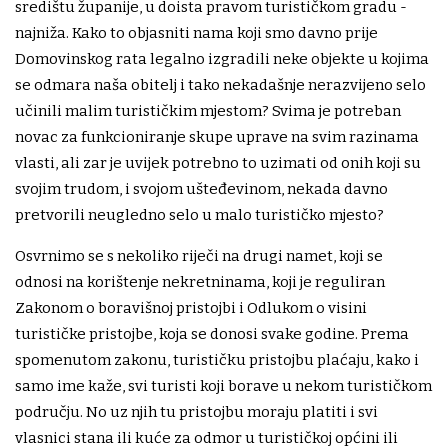
središtu županije, u doista pravom turističkom gradu -
najniža. Kako to objasniti nama koji smo davno prije
Domovinskog rata legalno izgradili neke objekte u kojima
se odmara naša obitelj i tako nekadašnje nerazvijeno selo
učinili malim turističkim mjestom? Svima je potreban
novac za funkcioniranje skupe uprave na svim razinama
vlasti, ali zar je uvijek potrebno to uzimati od onih koji su
svojim trudom, i svojom ušteđevinom, nekada davno
pretvorili neugledno selo u malo turističko mjesto?
Osvrnimo se s nekoliko riječi na drugi namet, koji se
odnosi na korištenje nekretninama, koji je reguliran
Zakonom o boravišnoj pristojbi i Odlukom o visini
turističke pristojbe, koja se donosi svake godine. Prema
spomenutom zakonu, turističku pristojbu plaćaju, kako i
samo ime kaže, svi turisti koji borave u nekom turističkom
području. No uz njih tu pristojbu moraju platiti i svi
vlasnici stana ili kuće za odmor u turističkoj općini ili