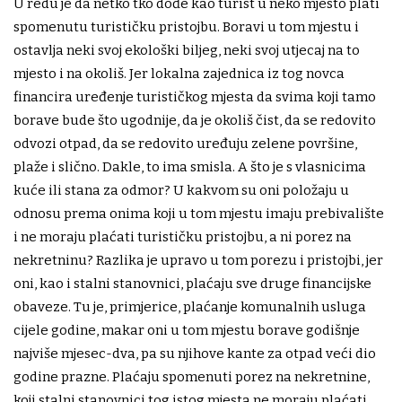
U redu je da netko tko dođe kao turist u neko mjesto plati
spomenutu turističku pristojbu. Boravi u tom mjestu i
ostavlja neki svoj ekološki biljeg, neki svoj utjecaj na to
mjesto i na okoliš. Jer lokalna zajednica iz tog novca
financira uređenje turističkog mjesta da svima koji tamo
borave bude što ugodnije, da je okoliš čist, da se redovito
odvozi otpad, da se redovito uređuju zelene površine,
plaže i slično. Dakle, to ima smisla. A što je s vlasnicima
kuće ili stana za odmor? U kakvom su oni položaju u
odnosu prema onima koji u tom mjestu imaju prebivalište
i ne moraju plaćati turističku pristojbu, a ni porez na
nekretninu? Razlika je upravo u tom porezu i pristojbi, jer
oni, kao i stalni stanovnici, plaćaju sve druge financijske
obaveze. Tu je, primjerice, plaćanje komunalnih usluga
cijele godine, makar oni u tom mjestu borave godišnje
najviše mjesec-dva, pa su njihove kante za otpad veći dio
godine prazne. Plaćaju spomenuti porez na nekretnine,
koji stalni stanovnici tog istog mjesta ne moraju plaćati.