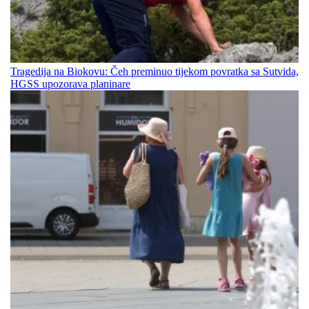
Tragedija na Biokovu: Čeh preminuo tijekom povratka sa Sutvida,
HGSS upozorava planinare