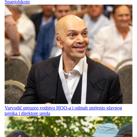
Španjolskom
Varvodić preuzeo vodstvo HOO-a i odmah smijenio glavnog
tajnika i direktore ureda