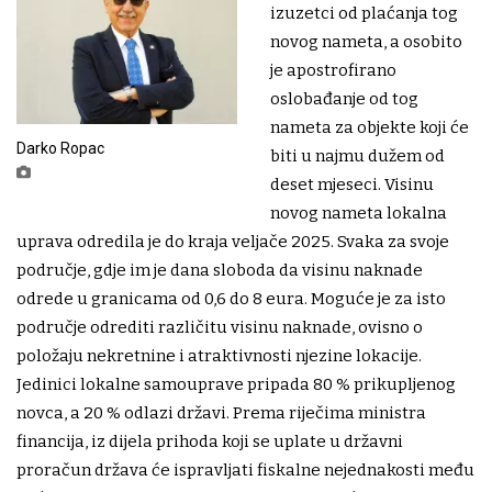
izuzetci od plaćanja tog
novog nameta, a osobito
je apostrofirano
oslobađanje od tog
nameta za objekte koji će
Darko Ropac
biti u najmu dužem od
deset mjeseci. Visinu
novog nameta lokalna
uprava odredila je do kraja veljače 2025. Svaka za svoje
područje, gdje im je dana sloboda da visinu naknade
odrede u granicama od 0,6 do 8 eura. Moguće je za isto
područje odrediti različitu visinu naknade, ovisno o
položaju nekretnine i atraktivnosti njezine lokacije.
Jedinici lokalne samouprave pripada 80 % prikupljenog
novca, a 20 % odlazi državi. Prema riječima ministra
financija, iz dijela prihoda koji se uplate u državni
proračun država će ispravljati fiskalne nejednakosti među