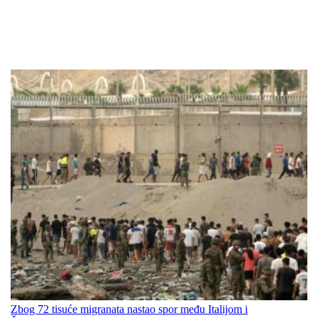
Zbog 72 tisuće migranata nastao spor među Italijom i