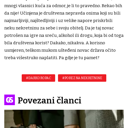
mnogi vlasnici kuća za odmor, je li to pravedno. Rekao bih
da nije! Učinjena je društvena nepravda onima koji su bili
najmarljiviji, najštedljiviji i uz velike napore priskrbili
neku nekretninu za sebe i svoju obitelj. Da je taj novac
potrošen na igre na sreću, alkohol ili drogu, koja bi od toga
bila društvena korist? Dakako, nikakva. A korisno
usmjeren, teškom mukom ušteđeni novac država očito
treba višestruko naplatiti. Pa gdje je tu pamet?
#DARKO ROPAC
#POREZ NA NEKRETNINE
Povezani članci