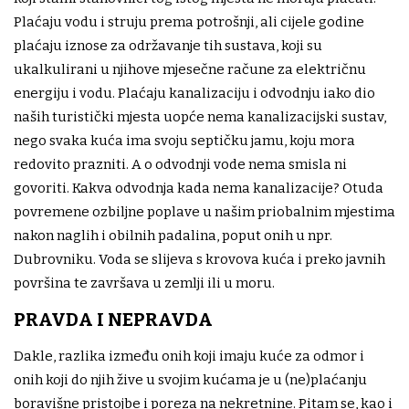
Plaćaju vodu i struju prema potrošnji, ali cijele godine
plaćaju iznose za održavanje tih sustava, koji su
ukalkulirani u njihove mjesečne račune za električnu
energiju i vodu. Plaćaju kanalizaciju i odvodnju iako dio
naših turistički mjesta uopće nema kanalizacijski sustav,
nego svaka kuća ima svoju septičku jamu, koju mora
redovito prazniti. A o odvodnji vode nema smisla ni
govoriti. Kakva odvodnja kada nema kanalizacije? Otuda
povremene ozbiljne poplave u našim priobalnim mjestima
nakon naglih i obilnih padalina, poput onih u npr.
Dubrovniku. Voda se slijeva s krovova kuća i preko javnih
površina te završava u zemlji ili u moru.
PRAVDA I NEPRAVDA
Dakle, razlika između onih koji imaju kuće za odmor i
onih koji do njih žive u svojim kućama je u (ne)plaćanju
boravišne pristojbe i poreza na nekretnine. Pitam se, kao i