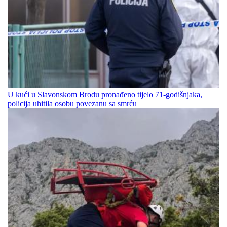
U kući u Slavonskom Brodu pronađeno tijelo 71-godišnjaka,
policija uhitila osobu povezanu sa smrću