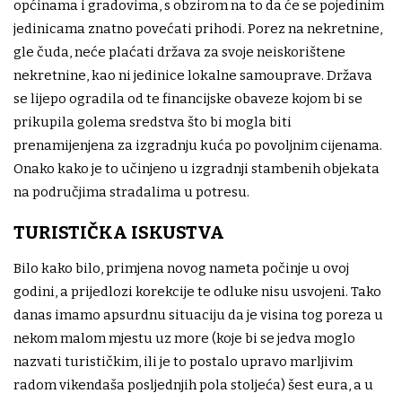
općinama i gradovima, s obzirom na to da će se pojedinim
jedinicama znatno povećati prihodi. Porez na nekretnine,
gle čuda, neće plaćati država za svoje neiskorištene
nekretnine, kao ni jedinice lokalne samouprave. Država
se lijepo ogradila od te financijske obaveze kojom bi se
prikupila golema sredstva što bi mogla biti
prenamijenjena za izgradnju kuća po povoljnim cijenama.
Onako kako je to učinjeno u izgradnji stambenih objekata
na područjima stradalima u potresu.
TURISTIČKA ISKUSTVA
Bilo kako bilo, primjena novog nameta počinje u ovoj
godini, a prijedlozi korekcije te odluke nisu usvojeni. Tako
danas imamo apsurdnu situaciju da je visina tog poreza u
nekom malom mjestu uz more (koje bi se jedva moglo
nazvati turističkim, ili je to postalo upravo marljivim
radom vikendaša posljednjih pola stoljeća) šest eura, a u