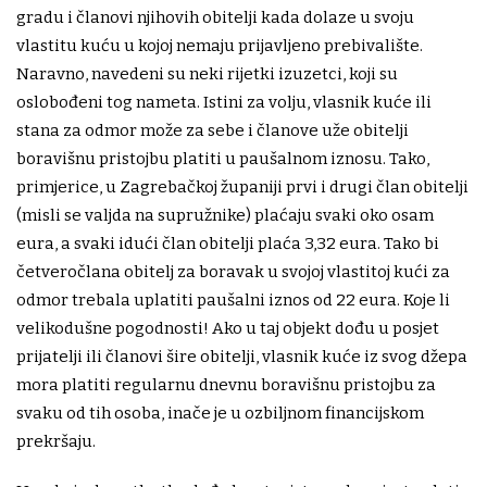
gradu i članovi njihovih obitelji kada dolaze u svoju
vlastitu kuću u kojoj nemaju prijavljeno prebivalište.
Naravno, navedeni su neki rijetki izuzetci, koji su
oslobođeni tog nameta. Istini za volju, vlasnik kuće ili
stana za odmor može za sebe i članove uže obitelji
boravišnu pristojbu platiti u paušalnom iznosu. Tako,
primjerice, u Zagrebačkoj županiji prvi i drugi član obitelji
(misli se valjda na supružnike) plaćaju svaki oko osam
eura, a svaki idući član obitelji plaća 3,32 eura. Tako bi
četveročlana obitelj za boravak u svojoj vlastitoj kući za
odmor trebala uplatiti paušalni iznos od 22 eura. Koje li
velikodušne pogodnosti! Ako u taj objekt dođu u posjet
prijatelji ili članovi šire obitelji, vlasnik kuće iz svog džepa
mora platiti regularnu dnevnu boravišnu pristojbu za
svaku od tih osoba, inače je u ozbiljnom financijskom
prekršaju.