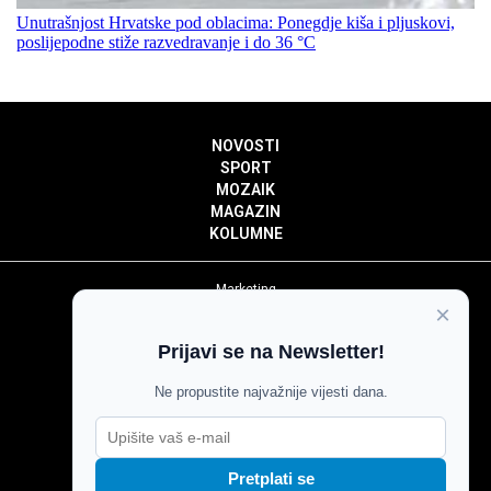
Unutrašnjost Hrvatske pod oblacima: Ponegdje kiša i pljuskovi,
poslijepodne stiže razvedravanje i do 36 °C
NOVOSTI
SPORT
MOZAIK
MAGAZIN
KOLUMNE
Marketing
×
Politika privatnosti
Politika kolačića
Prijavi se na Newsletter!
Impressum
Pravila prenošenja sadržaja
Ne propustite najvažnije vijesti dana.
Pravila komentiranja
Agroglas
Pretplati se