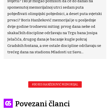
svijetu? Tko je mogao pomisliti da će do danas na
spomenutoj memorijalnoj utrci sedam puta
pobjeđivati olimpijski pobjednici, a deset puta svjetski
prvaci? Boris Hanžeković memorijal je u posljednje
dvije godine trodnevni miting: prvog dana neke od
skakačkih discipline održavaju na Trgu bana Josipa
Jelačića, drugog dana je bacanje kugle pokraj
Gradskih fontana, a sve ostale discipline održavaju se
trećeg dana na stadionu Mladosti uz Savu...
#BORIS HANŽEKOVIĆ MEMORIJAL
Povezani članci