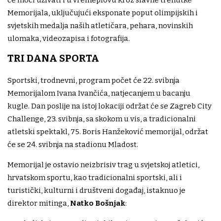
će moći uživati i u vremeplovu kroz slavne trenutke
Memorijala, uključujući eksponate poput olimpijskih i
svjetskih medalja naših atletičara, pehara, novinskih
ulomaka, videozapisa i fotografija.
TRI DANA SPORTA
Sportski, trodnevni, program počet će 22. svibnja
Memorijalom Ivana Ivančića, natjecanjem u bacanju
kugle. Dan poslije na istoj lokaciji održat će se Zagreb City
Challenge, 23. svibnja, sa skokom u vis, a tradicionalni
atletski spektakl, 75. ​Boris Hanžeković memorijal, održat
će se 24. svibnja na stadionu Mladost.
Memorijal je ostavio neizbrisiv trag u svjetskoj atletici,
hrvatskom sportu, kao tradicionalni sportski, ali i
turistički, kulturni i društveni događaj, istaknuo je
direktor mitinga,
Natko Bošnjak
: