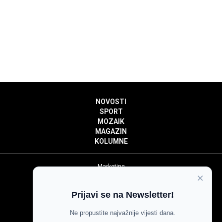
NOVOSTI
SPORT
MOZAIK
MAGAZIN
KOLUMNE
Marketing
×
Politika privatnosti
Politika kolačića
Prijavi se na Newsletter!
Impressum
Pravila prenošenja sadržaja
Ne propustite najvažnije vijesti dana.
Pravila komentiranja