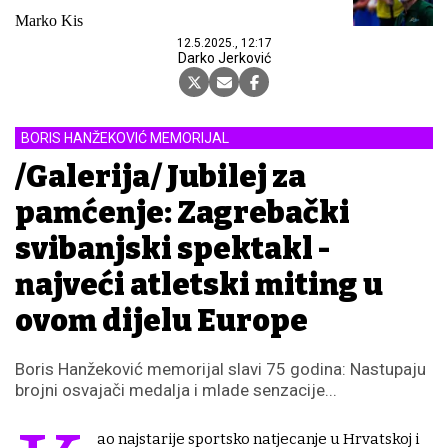
Marko Kis
12.5.2025., 12:17
Darko Jerković
BORIS HANŽEKOVIĆ MEMORIJAL
/Galerija/ Jubilej za
pamćenje: Zagrebački
svibanjski spektakl -
najveći atletski miting u
ovom dijelu Europe
Boris Hanžeković memorijal slavi 75 godina: Nastupaju
brojni osvajači medalja i mlade senzacije...
ao najstarije sportsko natjecanje u Hrvatskoj i