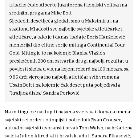
trkačko čudo Alberto Juantorena i kenijski velikan na
srednjim prugama Mike Boit...
Sljedećih desetljeća gledali smo u Maksimiru i na
stadionu Mladosti sve najbolje svjetske atletičarke i
atletičare, a tako je i danas, kada je Boris Hanžeković
memorijal dio elitne serije mitinga Continental Tour
Gold. Miting je to na kojem je Blanka Vlašić s
preskočenih 208 cm ostvarila drugi najbolji rezultat u
povijesti skoka u vis, na kojem rekord na 100 metara sa
9.85 drži vjerojatno najbolji atletičar svih vremena
Usain Bolt i na kojem je čak deset puta pobjeđivala
“kraljica diska” Sandra Perković.
Na mitingu će nastupiti najveća svjetska i domaća imena:
svjetski rekorder i olimpijski pobjednik Ryan Crouser,
aktualni svjetski dvoranski prvak Tom Walsh, najbrža žena
svijeta Julien Alfred, ali i hrvatski aduti Sandra Elkasević,