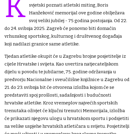
K
svjetski poznati atletski miting, Boris
Hanžeković memorijal ove godine obilježava
svoj veliki jubilej - 75 godina postojanja. Od 22.
do 24. svibnja 2025. Zagreb će ponovno biti domaćin
vrhunskog sportskog, kulturnog i društvenog događaja
koji nadilazi granice same atletike.
Tjedan atletike okupit će u Zagrebu brojne posjetitelje iz
cijele Hrvatske i svijeta. Kao uvertira natjecateljskom
dijelu u povodu te jubilarne, 75. godine održavanja u
predvorju Nacionalne i sveučilišne knjižnice u Zagrebu od
21. do 23. svibnja bit će otvorena izložba kojom će se
predstaviti spoj prošlosti, sadašnjosti i budućnosti
hrvatske atletike. Kroz vremeplov najvećih sportskih
trenutaka oživjet će ključni trenutci Memorijala, izložba
će prikazati njegovu ulogu u hrvatskom sportu i podsjetiti
na velike uspjehe hrvatskih atletičara u svijetu. Posjetitelji