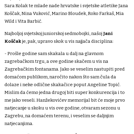
Sara Kolak te mlade nade hrvatske i svjetske atletike Jana
Koščak, Nina Vuković, Marino Bloudek, Roko Farkaš, Mia
Wild i Vita Barbić.
Najboljoj svjetskoj juniorskoj sedmobojki, našoj
Jani
Koščak
je, pak, upravo skok u vis najjača disciplina:
- Prošle godine sam skakala u dalj na glavnom
zagrebačkom trgu, a ove godine skačem u vis na
Zagrebačkim fontanama. Jako se veselim nastupiti pred
domaćom publikom, naročito nakon što sam čula da
dolaze i neke odlične skakačice poput Angeline Topić.
Mislim da ćemo jedna drugoj biti super konkurencija i to
me jako veseli. Hanžekovićev memorijal bit će moje prvo
natjecanje u skoku u vis ove godine, otvaram sezonu u
Zagrebu, na domaćem terenu, i veselim se daljnjim
natjecanjima.