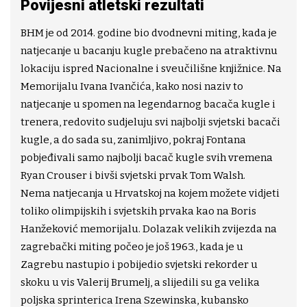
Povijesni atletski rezultati
BHM je od 2014. godine bio dvodnevni miting, kada je
natjecanje u bacanju kugle prebačeno na atraktivnu
lokaciju ispred Nacionalne i sveučilišne knjižnice. Na
Memorijalu Ivana Ivančića, kako nosi naziv to
natjecanje u spomen na legendarnog bacača kugle i
trenera, redovito sudjeluju svi najbolji svjetski bacači
kugle, a do sada su, zanimljivo, pokraj Fontana
pobjeđivali samo najbolji bacač kugle svih vremena
Ryan Crouser i bivši svjetski prvak Tom Walsh.
Nema natjecanja u Hrvatskoj na kojem možete vidjeti
toliko olimpijskih i svjetskih prvaka kao na Boris
Hanžeković memorijalu. Dolazak velikih zvijezda na
zagrebački miting počeo je još 1963., kada je u
Zagrebu nastupio i pobijedio svjetski rekorder u
skoku u vis Valerij Brumelj, a slijedili su ga velika
poljska sprinterica Irena Szewinska, kubansko