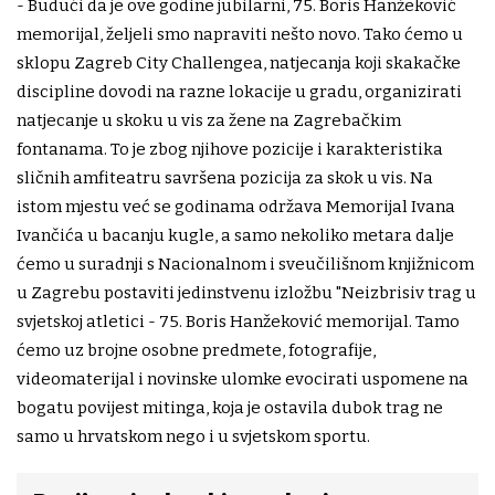
- Budući da je ove godine jubilarni, 75. Boris Hanžeković
memorijal, željeli smo napraviti nešto novo. Tako ćemo u
sklopu Zagreb City Challengea, natjecanja koji skakačke
discipline dovodi na razne lokacije u gradu, organizirati
natjecanje u skoku u vis za žene na Zagrebačkim
fontanama. To je zbog njihove pozicije i karakteristika
sličnih amfiteatru savršena pozicija za skok u vis. Na
istom mjestu već se godinama održava Memorijal Ivana
Ivančića u bacanju kugle, a samo nekoliko metara dalje
ćemo u suradnji s Nacionalnom i sveučilišnom knjižnicom
u Zagrebu postaviti jedinstvenu izložbu "Neizbrisiv trag u
svjetskoj atletici - 75. Boris Hanžeković memorijal. Tamo
ćemo uz brojne osobne predmete, fotografije,
videomaterijal i novinske ulomke evocirati uspomene na
bogatu povijest mitinga, koja je ostavila dubok trag ne
samo u hrvatskom nego i u svjetskom sportu.