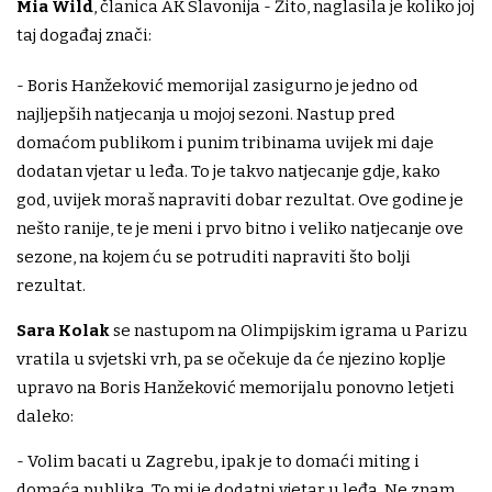
Mia Wild
, članica AK Slavonija - Žito, naglasila je koliko joj
taj događaj znači:
- Boris Hanžeković memorijal zasigurno je jedno od
najljepših natjecanja u mojoj sezoni. Nastup pred
domaćom publikom i punim tribinama uvijek mi daje
dodatan vjetar u leđa. To je takvo natjecanje gdje, kako
god, uvijek moraš napraviti dobar rezultat. Ove godine je
nešto ranije, te je meni i prvo bitno i veliko natjecanje ove
sezone, na kojem ću se potruditi napraviti što bolji
rezultat.
Sara Kolak
se nastupom na Olimpijskim igrama u Parizu
vratila u svjetski vrh, pa se očekuje da će njezino koplje
upravo na Boris Hanžeković memorijalu ponovno letjeti
daleko:
- Volim bacati u Zagrebu, ipak je to domaći miting i
domaća publika. To mi je dodatni vjetar u leđa. Ne znam