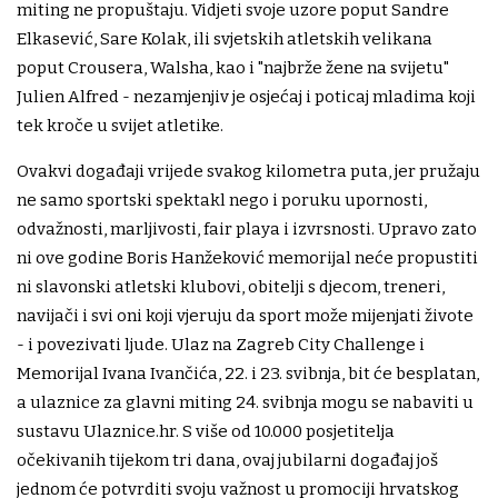
miting ne propuštaju. Vidjeti svoje uzore poput Sandre
Elkasević, Sare Kolak, ili svjetskih atletskih velikana
poput Crousera, Walsha, kao i "najbrže žene na svijetu"
Julien Alfred - nezamjenjiv je osjećaj i poticaj mladima koji
tek kroče u svijet atletike.
Ovakvi događaji vrijede svakog kilometra puta, jer pružaju
ne samo sportski spektakl nego i poruku upornosti,
odvažnosti, marljivosti, fair playa i izvrsnosti. Upravo zato
ni ove godine Boris Hanžeković memorijal neće propustiti
ni slavonski atletski klubovi, obitelji s djecom, treneri,
navijači i svi oni koji vjeruju da sport može mijenjati živote
- i povezivati ljude. Ulaz na Zagreb City Challenge i
Memorijal Ivana Ivančića, 22. i 23. svibnja, bit će besplatan,
a ulaznice za glavni miting 24. svibnja mogu se nabaviti u
sustavu Ulaznice.hr. S više od 10.000 posjetitelja
očekivanih tijekom tri dana, ovaj jubilarni događaj još
jednom će potvrditi svoju važnost u promociji hrvatskog