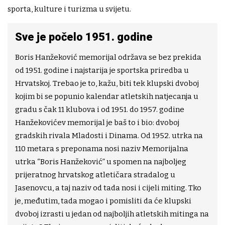
sporta, kulture i turizma u svijetu.
Sve je počelo 1951. godine
Boris Hanžeković memorijal održava se bez prekida
od 1951. godine i najstarija je sportska priredba u
Hrvatskoj. Trebao je to, kažu, biti tek klupski dvoboj
kojim bi se popunio kalendar atletskih natjecanja u
gradu s čak 11 klubova i od 1951. do 1957. godine
Hanžekovićev memorijal je baš to i bio: dvoboj
gradskih rivala Mladosti i Dinama. Od 1952. utrka na
110 metara s preponama nosi naziv Memorijalna
utrka “Boris Hanžeković” u spomen na najboljeg
prijeratnog hrvatskog atletičara stradalog u
Jasenovcu, a taj naziv od tada nosi i cijeli miting. Tko
je, međutim, tada mogao i pomisliti da će klupski
dvoboj izrasti u jedan od najboljih atletskih mitinga na