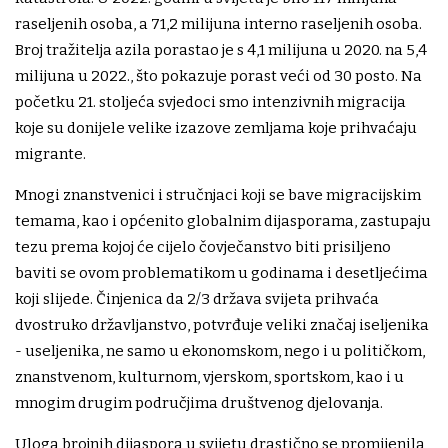
raseljenih osoba, a 71,2 milijuna interno raseljenih osoba.
Broj tražitelja azila porastao je s 4,1 milijuna u 2020. na 5,4
milijuna u 2022., što pokazuje porast veći od 30 posto. Na
početku 21. stoljeća svjedoci smo intenzivnih migracija
koje su donijele velike izazove zemljama koje prihvaćaju
migrante.
Mnogi znanstvenici i stručnjaci koji se bave migracijskim
temama, kao i općenito globalnim dijasporama, zastupaju
tezu prema kojoj će cijelo čovječanstvo biti prisiljeno
baviti se ovom problematikom u godinama i desetljećima
koji slijede. Činjenica da 2/3 država svijeta prihvaća
dvostruko državljanstvo, potvrđuje veliki značaj iseljenika
- useljenika, ne samo u ekonomskom, nego i u političkom,
znanstvenom, kulturnom, vjerskom, sportskom, kao i u
mnogim drugim područjima društvenog djelovanja.
Uloga brojnih dijaspora u svijetu drastično se promijenila