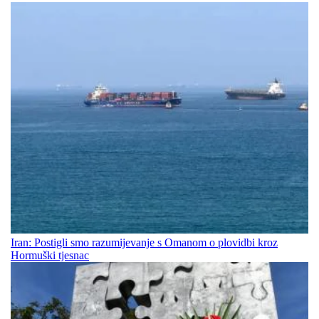
Iran: Postigli smo razumijevanje s Omanom o plovidbi kroz
Hormuški tjesnac