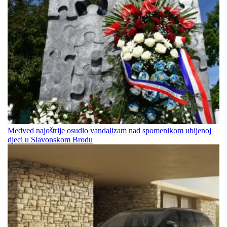
Medved najoštrije osudio vandalizam nad spomenikom ubijenoj
djeci u Slavonskom Brodu