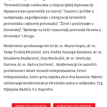
"Premošćivanje raskoraka u migracijskoj diplomaciji:
dijaspora kao posrednik za razvoj", "Izazovi i prilike u
useljavanju, zapošljavanju i integraciji hrvatskih
povratnika i njihovih potomaka", "Život i poslovanje u
Hrvatskoj", "Rješenje za brži i masovniji povratak Hrvata u
Hrvatsku" i druga.
Moderatori predavanja bit će dr. sc. Marin Sopta, dr. sc.
Tanja Trošelj Miočević, mrs. Paddy Siyanga Knudsen, dr. sc.
Elizabeta Mađarević, Don Markušić, dr. sc. Svetluša
Surova, dr. sc. Katica Jurčević... Konferenciji će nazočiti
predstavnici deset stranih veleposlanstva, četiri
veleposlanika, četiri prva tajnika plus dva konzula. Mjesto
održavanja konferencije je Hrvatska matica iseljenika, Trg
Stjepana Radića 3 u Zagrebu.
#HRVATSKA DIJASPORA
#HRVATSKO ISELJENIŠTVO