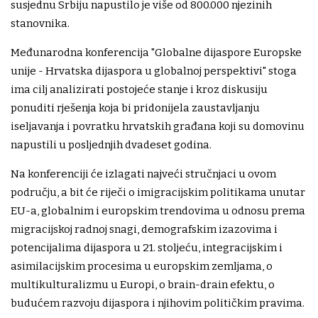
susjednu Srbiju napustilo je više od 800.000 njezinih
stanovnika.
Međunarodna konferencija "Globalne dijaspore Europske
unije - Hrvatska dijaspora u globalnoj perspektivi" stoga
ima cilj analizirati postojeće stanje i kroz diskusiju
ponuditi rješenja koja bi pridonijela zaustavljanju
iseljavanja i povratku hrvatskih građana koji su domovinu
napustili u posljednjih dvadeset godina.
Na konferenciji će izlagati najveći stručnjaci u ovom
području, a bit će riječi o imigracijskim politikama unutar
EU-a, globalnim i europskim trendovima u odnosu prema
migracijskoj radnoj snagi, demografskim izazovima i
potencijalima dijaspora u 21. stoljeću, integracijskim i
asimilacijskim procesima u europskim zemljama, o
multikulturalizmu u Europi, o brain-drain efektu, o
budućem razvoju dijaspora i njihovim političkim pravima.