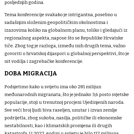
posljednjih godina.
Tema konferencije svakako je intrigantna, posebno u
sadašnjim složenim geopolitičkim okolnostima i
izazovima koliko na globalnom planu, toliko i gledajući iz
regionalnog aspekta, napose što se Republike Hrvatske
tiče. Zbog tog je razloga, između inih drugih tema, važno
govoriti o hrvatskoj dijaspori u globalnoj perspektivi, što je
nit vodilja i zagrebačke konferencije.
DOBA MIGRACIJA
Podsjetimo kako u svijetu ima oko 281 milijun
međunarodnih migranata, što je jednako 3,6 posto svjetske
populacije, stoji u trenutnoj procjeni Ujedinjenih naroda.
Sve veći broj ljudi biva raseljen, unutar i izvan zemlje
podrijetla, zbog sukoba, nasilja, političke ili ekonomske
nestabilnosti, kao i klimatskih promjena ili drugih
katastrofa. U 2022. godini u svijetu je bilo 117 milijuna