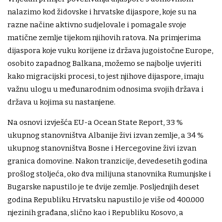
nalazimo kod židovske i hrvatske dijaspore, koje su na
razne načine aktivno sudjelovale i pomagale svoje
matične zemlje tijekom njihovih ratova. Na primjerima
dijaspora koje vuku korijene iz država jugoistočne Europe,
osobito zapadnog Balkana, možemo se najbolje uvjeriti
kako migracijski procesi, to jest njihove dijaspore, imaju
važnu ulogu u međunarodnim odnosima svojih država i
država u kojima su nastanjene.
Na osnovi izvješća EU-a Ocean State Report, 33 %
ukupnog stanovništva Albanije živi izvan zemlje, a 34 %
ukupnog stanovništva Bosne i Hercegovine živi izvan
granica domovine. Nakon tranzicije, devedesetih godina
prošlog stoljeća, oko dva milijuna stanovnika Rumunjske i
Bugarske napustilo je te dvije zemlje. Posljednjih deset
godina Republiku Hrvatsku napustilo je više od 400.000
njezinih građana, slično kao i Republiku Kosovo, a