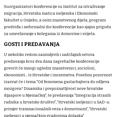
Suorganizatori konferencije su Institut za istraživanje
migracija, Hrvatska matica iseljenika i Ekonomski
fakultet u Osijeku, a osim znanstvenog dijela, program
predviđa i neformalni dio konferencije kao sjajnu prigodu
za umrežavanje s kolegama iz domovine i svijeta.
GOSTI I PREDAVANJA
U nekoliko redom zanimljivih i sadržajnih setova
predavanja kroz dva dana zagrebačke konferencije
govorit će mnogi ugledni znanstvenici, sociolozi,
ekonomisti... iz Hrvatske i inozemstva. Posebnu pozornost
izazvat će i tema "Od fenomena gastarbajtera do odljeva
mozgova? Dinamika i prepoznatljivost nove hrvatske
dijaspore u Njemačkoj", te predavanja "Integracija stranih
radnika u hrvatsko društvo", "Hrvatski iseljenici u SAD-u:
primjer transnacionalnih veza s domovinom", "Hrvatski
iseljenici u njemačkim gradovima dolaska",