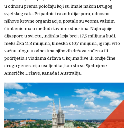
u odnosu prema položaju koji su imale nakon Drugog
svjetskog rata. Pripadnici raznih dijaspora, odnosno
njihove krovne organizacije, postale su veoma važnim
čimbenicima u međudržavnim odnosima. Najbrojnije
dijaspore u svijetu, indijska koja broji 17,5 milijuna ljudi,
meksička 11,8 milijuna, kineska s 10,7 milijuna, igraju vrlo
važnu ulogu u odnosima njihovih država rođenja ili
podrijetla s vladama država u kojima žive ili ondje čine
drugu generaciju useljenika, kao što su Sjedinjene
Američke Države, Kanada i Australija.