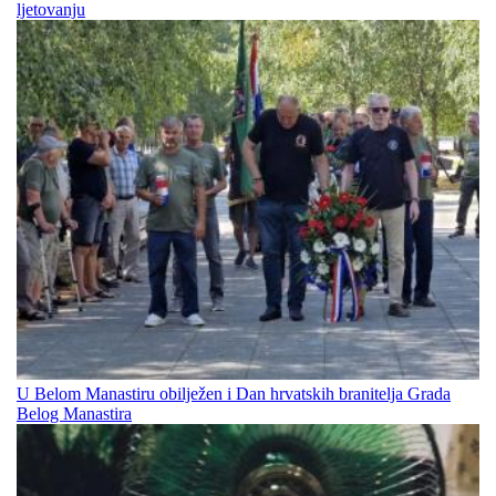
ljetovanju
U Belom Manastiru obilježen i Dan hrvatskih branitelja Grada
Belog Manastira