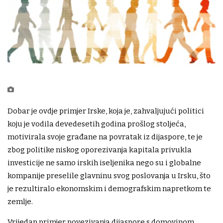
Dobar je ovdje primjer Irske, koja je, zahvaljujući politici
koju je vodila devedesetih godina prošlog stoljeća,
motivirala svoje građane na povratak iz dijaspore, te je
zbog politike niskog oporezivanja kapitala privukla
investicije ne samo irskih iseljenika nego su i globalne
kompanije preselile glavninu svog poslovanja u Irsku, što
je rezultiralo ekonomskim i demografskim napretkom te
zemlje.
Vrijedan primjer povezivanja dijaspore s domovinom