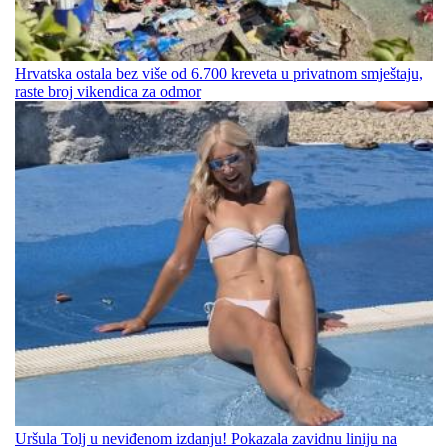
Hrvatska ostala bez više od 6.700 kreveta u privatnom smještaju,
raste broj vikendica za odmor
Uršula Tolj u neviđenom izdanju! Pokazala zavidnu liniju na