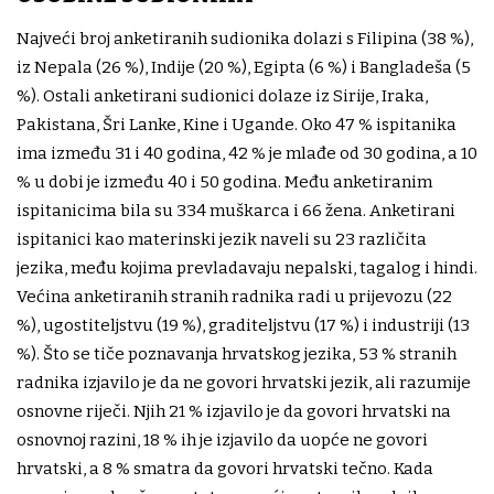
Najveći broj anketiranih sudionika dolazi s Filipina (38 %),
iz Nepala (26 %), Indije (20 %), Egipta (6 %) i Bangladeša (5
%). Ostali anketirani sudionici dolaze iz Sirije, Iraka,
Pakistana, Šri Lanke, Kine i Ugande. Oko 47 % ispitanika
ima između 31 i 40 godina, 42 % je mlađe od 30 godina, a 10
% u dobi je između 40 i 50 godina. Među anketiranim
ispitanicima bila su 334 muškarca i 66 žena. Anketirani
ispitanici kao materinski jezik naveli su 23 različita
jezika, među kojima prevladavaju nepalski, tagalog i hindi.
Većina anketiranih stranih radnika radi u prijevozu (22
%), ugostiteljstvu (19 %), graditeljstvu (17 %) i industriji (13
%). Što se tiče poznavanja hrvatskog jezika, 53 % stranih
radnika izjavilo je da ne govori hrvatski jezik, ali razumije
osnovne riječi. Njih 21 % izjavilo je da govori hrvatski na
osnovnoj razini, 18 % ih je izjavilo da uopće ne govori
hrvatski, a 8 % smatra da govori hrvatski tečno. Kada