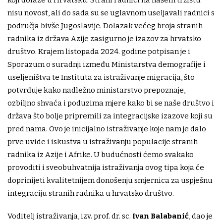
koji dolaze u Hrvatsku. Strani radnici na našem tržištu
nisu novost, ali do sada su se uglavnom useljavali radnici s
područja bivše Jugoslavije. Dolazak većeg broja stranih
radnika iz država Azije zasigurno je izazov za hrvatsko
društvo. Krajem listopada 2024. godine potpisan je i
Sporazum o suradnji između Ministarstva demografije i
useljeništva te Instituta za istraživanje migracija, što
potvrđuje kako nadležno ministarstvo prepoznaje,
ozbiljno shvaća i poduzima mjere kako bi se naše društvo i
država što bolje pripremili za integracijske izazove koji su
pred nama. Ovo je inicijalno istraživanje koje nam je dalo
prve uvide i iskustva u istraživanju populacije stranih
radnika iz Azije i Afrike. U budućnosti ćemo svakako
provoditi i sveobuhvatnija istraživanja ovog tipa koja će
doprinijeti kvalitetnijem donošenju smjernica za uspješnu
integraciju stranih radnika u hrvatsko društvo.
Voditelj istraživanja, izv. prof. dr. sc.
Ivan Balabanić
, dao je