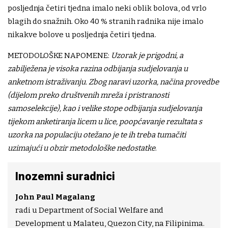
posljednja četiri tjedna imalo neki oblik bolova, od vrlo
blagih do snažnih. Oko 40 % stranih radnika nije imalo
nikakve bolove u posljednja četiri tjedna.
METODOLOŠKE NAPOMENE:
Uzorak je prigodni, a
zabilježena je visoka razina odbijanja sudjelovanja u
anketnom istraživanju. Zbog naravi uzorka, načina provedbe
(dijelom preko društvenih mreža i pristranosti
samoselekcije), kao i velike stope odbijanja sudjelovanja
tijekom anketiranja licem u lice, poopćavanje rezultata s
uzorka na populaciju otežano je te ih treba tumačiti
uzimajući u obzir metodološke nedostatke
.
Inozemni suradnici
John Paul Magalang
radi u Department of Social Welfare and
Development u Malateu, Quezon City, na Filipinima.