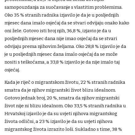
samopouzdanja za suočavanje s vlastitim problemima.
Oko 35 % stranih radnika izjavilo je da je u posljednjih
mjesec dana imalo osjećaj da se stvari odvijaju onako kako
oni žele. Gotovo isti broj njih, 36,8 %, izjavio je da u
posljednjih mjesec dana nije imao osjećaj da se stvari
odvijaju prema njihovim željama. Oko 28,8 % izjavilo je da
je u posljednjih mjesec dana imalo osjećaj da se može
nositi s teškoćama, a 33,8 % izjavilo je da nije imalo taj
osjećaj.
Kada je riječ o migrantskom životu, 22 % stranih radnika
smatra da je njihov migrantski život blizu idealnom.
Gotovo jednak broj, 20 %, smatra da njihov migrantski
život nije ni blizu idealnom. Oko 33,5 % stranih radnika u
Hrvatskoj izjavilo je da su uvjeti njihova migrantskog
života odlični, a 23 % izjavilo je da su uvjeti njihova
migrantskog života izrazito loši. Sukladno s time, 38 %