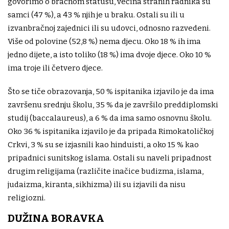
govorimo o bračnom statusu, većina stranih radnika su
samci (47 %), a 43 % njih je u braku. Ostali su ili u
izvanbračnoj zajednici ili su udovci, odnosno razvedeni.
Više od polovine (52,8 %) nema djecu. Oko 18 % ih ima
jedno dijete, a isto toliko (18 %) ima dvoje djece. Oko 10 %
ima troje ili četvero djece.
Što se tiče obrazovanja, 50 % ispitanika izjavilo je da ima
završenu srednju školu, 35 % da je završilo preddiplomski
studij (baccalaureus), a 6 % da ima samo osnovnu školu.
Oko 36 % ispitanika izjavilo je da pripada Rimokatoličkoj
Crkvi, 3 % su se izjasnili kao hinduisti, a oko 15 % kao
pripadnici sunitskog islama. Ostali su naveli pripadnost
drugim religijama (različite inačice budizma, islama,
judaizma, kiranta, sikhizma) ili su izjavili da nisu
religiozni.
DUŽINA BORAVKA