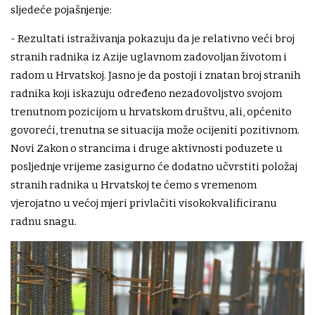
sljedeće pojašnjenje:
- Rezultati istraživanja pokazuju da je relativno veći broj
stranih radnika iz Azije uglavnom zadovoljan životom i
radom u Hrvatskoj. Jasno je da postoji i znatan broj stranih
radnika koji iskazuju određeno nezadovoljstvo svojom
trenutnom pozicijom u hrvatskom društvu, ali, općenito
govoreći, trenutna se situacija može ocijeniti pozitivnom.
Novi Zakon o strancima i druge aktivnosti poduzete u
posljednje vrijeme zasigurno će dodatno učvrstiti položaj
stranih radnika u Hrvatskoj te ćemo s vremenom
vjerojatno u većoj mjeri privlačiti visokokvalificiranu
radnu snagu.