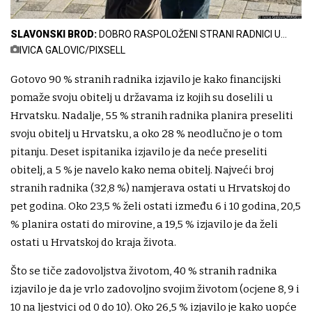
SLAVONSKI BROD:
DOBRO RASPOLOŽENI STRANI RADNICI U
ŠETNJI I RAZGLEDAVANJU GRADA...
IVICA GALOVIC/PIXSELL
Gotovo 90 % stranih radnika izjavilo je kako financijski
pomaže svoju obitelj u državama iz kojih su doselili u
Hrvatsku. Nadalje, 55 % stranih radnika planira preseliti
svoju obitelj u Hrvatsku, a oko 28 % neodlučno je o tom
pitanju. Deset ispitanika izjavilo je da neće preseliti
obitelj, a 5 % je navelo kako nema obitelj. Najveći broj
stranih radnika (32,8 %) namjerava ostati u Hrvatskoj do
pet godina. Oko 23,5 % želi ostati između 6 i 10 godina, 20,5
% planira ostati do mirovine, a 19,5 % izjavilo je da želi
ostati u Hrvatskoj do kraja života.
Što se tiče zadovoljstva životom, 40 % stranih radnika
izjavilo je da je vrlo zadovoljno svojim životom (ocjene 8, 9 i
10 na ljestvici od 0 do 10). Oko 26,5 % izjavilo je kako uopće