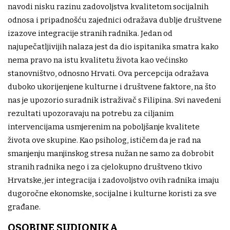
navodi nisku razinu zadovoljstva kvalitetom socijalnih
odnosa i pripadnošću zajednici odražava dublje društvene
izazove integracije stranih radnika. Jedan od
najupečatljivijih nalaza jest da dio ispitanika smatra kako
nema pravo na istu kvalitetu života kao većinsko
stanovništvo, odnosno Hrvati. Ova percepcija odražava
duboko ukorijenjene kulturne i društvene faktore, na što
nas je upozorio suradnik istraživač s Filipina. Svi navedeni
rezultati upozoravaju na potrebu za ciljanim
intervencijama usmjerenim na poboljšanje kvalitete
života ove skupine. Kao psiholog, ističem da je rad na
smanjenju manjinskog stresa nužan ne samo za dobrobit
stranih radnika nego i za cjelokupno društveno tkivo
Hrvatske, jer integracija i zadovoljstvo ovih radnika imaju
dugoročne ekonomske, socijalne i kulturne koristi za sve
građane.
OSOBINE SUDIONIKA