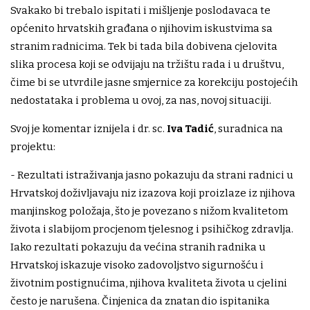
Svakako bi trebalo ispitati i mišljenje poslodavaca te
općenito hrvatskih građana o njihovim iskustvima sa
stranim radnicima. Tek bi tada bila dobivena cjelovita
slika procesa koji se odvijaju na tržištu rada i u društvu,
čime bi se utvrdile jasne smjernice za korekciju postojećih
nedostataka i problema u ovoj, za nas, novoj situaciji.
Svoj je komentar iznijela i dr. sc.
Iva Tadić
, suradnica na
projektu:
- Rezultati istraživanja jasno pokazuju da strani radnici u
Hrvatskoj doživljavaju niz izazova koji proizlaze iz njihova
manjinskog položaja, što je povezano s nižom kvalitetom
života i slabijom procjenom tjelesnog i psihičkog zdravlja.
Iako rezultati pokazuju da većina stranih radnika u
Hrvatskoj iskazuje visoko zadovoljstvo sigurnošću i
životnim postignućima, njihova kvaliteta života u cjelini
često je narušena. Činjenica da znatan dio ispitanika