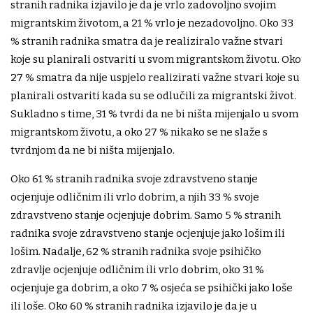
stranih radnika izjavilo je da je vrlo zadovoljno svojim
migrantskim životom, a 21 % vrlo je nezadovoljno. Oko 33
% stranih radnika smatra da je realiziralo važne stvari
koje su planirali ostvariti u svom migrantskom životu. Oko
27 % smatra da nije uspjelo realizirati važne stvari koje su
planirali ostvariti kada su se odlučili za migrantski život.
Sukladno s time, 31 % tvrdi da ne bi ništa mijenjalo u svom
migrantskom životu, a oko 27 % nikako se ne slaže s
tvrdnjom da ne bi ništa mijenjalo.
Oko 61 % stranih radnika svoje zdravstveno stanje
ocjenjuje odličnim ili vrlo dobrim, a njih 33 % svoje
zdravstveno stanje ocjenjuje dobrim. Samo 5 % stranih
radnika svoje zdravstveno stanje ocjenjuje jako lošim ili
lošim. Nadalje, 62 % stranih radnika svoje psihičko
zdravlje ocjenjuje odličnim ili vrlo dobrim, oko 31 %
ocjenjuje ga dobrim, a oko 7 % osjeća se psihički jako loše
ili loše. Oko 60 % stranih radnika izjavilo je da je u