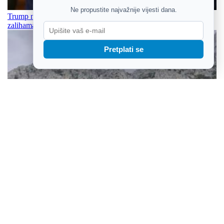
Ne propustite najvažnije vijesti dana.
Trump najavio skori kraj sukoba s Iranom i priznao problem sa
zalihama oružja
Pretplati se
Tragedija na Biokovu: Čeh preminuo tijekom povratka sa Sutvida,
HGSS upozorava planinare