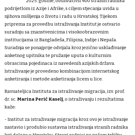
2025. godine, obuhvativši 400 stranih radnika
podrijetlom iz Azije i Afrike, s ciljem stjecanja uvida u
njihova mišljenja o životu i radu u Hrvatskoj. Tijekom
priprema za provedbu istraživanja Institut je ostvario
suradnju sa znanstvenicima i visokoobrazovnim
institucijama iz Bangladeša, Filipina, Indije i Nepala.
Suradnja se ponajprije odvijala kroz jezično usklađivanje
anketnog upitnika te pružanje uputa o kulturnim
obrascima pojedinaca iz navedenih azijskih država.
Istraživanje je provedeno kombinacijom internetskog
anketiranja i metode anketiranja licem u lice.
Ravnateljica Instituta za istraživanje migracija, izv. prof.
dr. sc.
Marina Perić Kaselj
, o istraživanju i rezultatima
kaže:
- Institut za istraživanje migracija kroz ovo je istraživanje
nastavio i produbio sustavna istraživanja stranih radnika