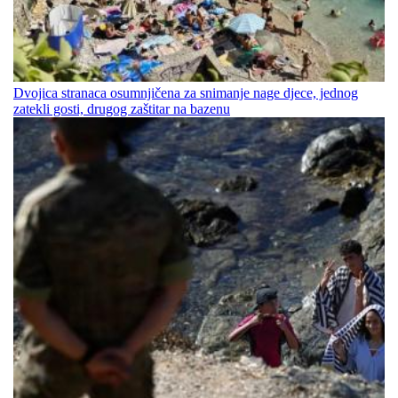
Dvojica stranaca osumnjičena za snimanje nage djece, jednog
zatekli gosti, drugog zaštitar na bazenu