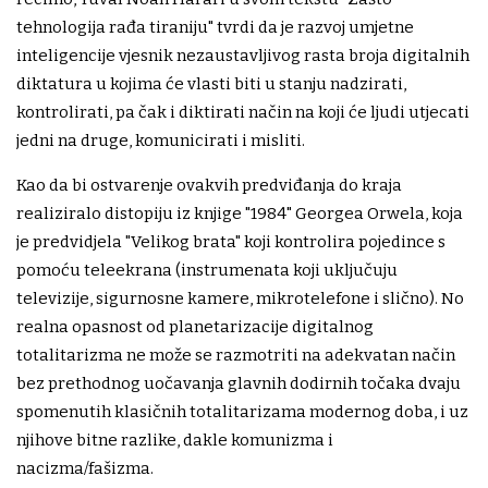
tehnologija rađa tiraniju" tvrdi da je razvoj umjetne
inteligencije vjesnik nezaustavljivog rasta broja digitalnih
diktatura u kojima će vlasti biti u stanju nadzirati,
kontrolirati, pa čak i diktirati način na koji će ljudi utjecati
jedni na druge, komunicirati i misliti.
Kao da bi ostvarenje ovakvih predviđanja do kraja
realiziralo distopiju iz knjige "1984" Georgea Orwela, koja
je predvidjela "Velikog brata" koji kontrolira pojedince s
pomoću teleekrana (instrumenata koji uključuju
televizije, sigurnosne kamere, mikrotelefone i slično). No
realna opasnost od planetarizacije digitalnog
totalitarizma ne može se razmotriti na adekvatan način
bez prethodnog uočavanja glavnih dodirnih točaka dvaju
spomenutih klasičnih totalitarizama modernog doba, i uz
njihove bitne razlike, dakle komunizma i
nacizma/fašizma.