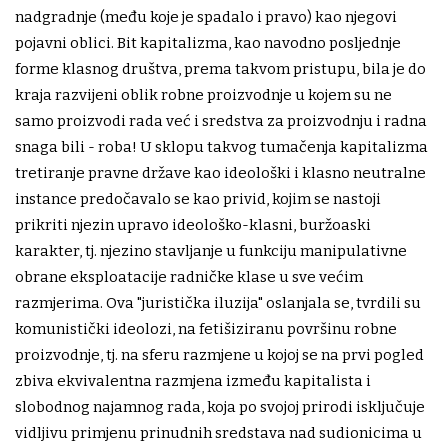
nadgradnje (među koje je spadalo i pravo) kao njegovi
pojavni oblici. Bit kapitalizma, kao navodno posljednje
forme klasnog društva, prema takvom pristupu, bila je do
kraja razvijeni oblik robne proizvodnje u kojem su ne
samo proizvodi rada već i sredstva za proizvodnju i radna
snaga bili - roba! U sklopu takvog tumačenja kapitalizma
tretiranje pravne države kao ideološki i klasno neutralne
instance predočavalo se kao privid, kojim se nastoji
prikriti njezin upravo ideološko-klasni, buržoaski
karakter, tj. njezino stavljanje u funkciju manipulativne
obrane eksploatacije radničke klase u sve većim
razmjerima. Ova "juristička iluzija" oslanjala se, tvrdili su
komunistički ideolozi, na fetišiziranu površinu robne
proizvodnje, tj. na sferu razmjene u kojoj se na prvi pogled
zbiva ekvivalentna razmjena između kapitalista i
slobodnog najamnog rada, koja po svojoj prirodi isključuje
vidljivu primjenu prinudnih sredstava nad sudionicima u