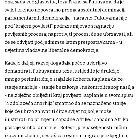
ona, sada već glasovita, teza Francisa Fukuyame da je
svijet krenuo nepovratno prema apsolutnoj dominaciji
parlamentarnih demokracija - naravno, Fukuyama nije
pod "krajem povijesti" podrazumijevao stagnaciju
povijesnih procesa; naprotiv, ti procesi će se ubrzavati, ali
će se odvijati pod jednim te istim pretpostavkama - u
uvjetima vladavine liberalne demokracije.
Kada je daljnji razvoj događaja počeo uvjerljivo
demantirati Fukuyaminu tezu, uslijedilo je drukčije,
mnogo pesimističnije stajališe Roberta Kaplana da će
stanje anarhije - stanje bezakonja i nekontroliranog nasilja
- neizbježno obilježiti kraj povijesti. Kaplan je u svom spisu
"Nadolazeća anarhija" smatrao da se naznačeno stanje
koje će ubrzo zahvatiti čitav svijet najbolje može
ilustrirati na primjeru Zapadne Afrike: "Zapadna Afrika
postaje simbol anarhije... Bolesti, prenaseljenosti, ničim
izazvani zločini, nestašica resursa, migracije izbjeglica,