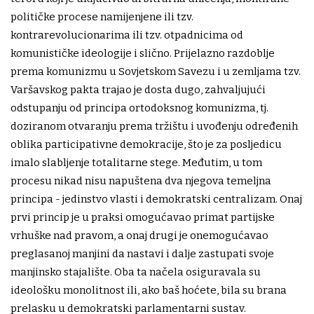
političke procese namijenjene ili tzv.
kontrarevolucionarima ili tzv. otpadnicima od
komunističke ideologije i slično. Prijelazno razdoblje
prema komunizmu u Sovjetskom Savezu i u zemljama tzv.
Varšavskog pakta trajao je dosta dugo, zahvaljujući
odstupanju od principa ortodoksnog komunizma, tj.
doziranom otvaranju prema tržištu i uvođenju određenih
oblika participativne demokracije, što je za posljedicu
imalo slabljenje totalitarne stege. Međutim, u tom
procesu nikad nisu napuštena dva njegova temeljna
principa - jedinstvo vlasti i demokratski centralizam. Onaj
prvi princip je u praksi omogućavao primat partijske
vrhuške nad pravom, a onaj drugi je onemogućavao
preglasanoj manjini da nastavi i dalje zastupati svoje
manjinsko stajalište. Oba ta načela osiguravala su
ideološku monolitnost ili, ako baš hoćete, bila su brana
prelasku u demokratski parlamentarni sustav.