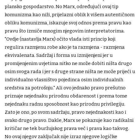
plansko gospodarstvo. No Marx, određujući ovaj tip
komunizma kao niži, prijelazni oblik k višem autentičnom
obliku komunizma, iskazuje svoj odnos prema pravu kao
pravu što izmiče mnogim njegovim interpretatorima.
"Ovdje (nastavlja Marx) očito vlada isti princip koji
regulira razmjenu robe ako je ta razmjena - razmjena
ekvivalenata. Sadržaj i forma su izmijenjeni jer u
promijenjenim uvjetima nitko ne može dobiti ništa drugo
osim svoga rada i jer s druge strane ništa ne može prijeći u
individualno vlasništvo pojedinca osim individualnih
sredstva za potrošnju." Ali ovo jednako pravo prešutno
priznaje nejednaku prirodnu obdarenost i prema tome
nejednaku radnu sposobnost kao prirodnu privilegiju.
Zato je ono, po svom sadržaju, pravo nejednakosti kao i
svako drugo pravo. Dakle, Marx se pokazuje kao radikalni
kritičar ne tek buržujskog prava već i prava kao takvog.
No ovaj njegov zaključak nije izraz njegove logičke