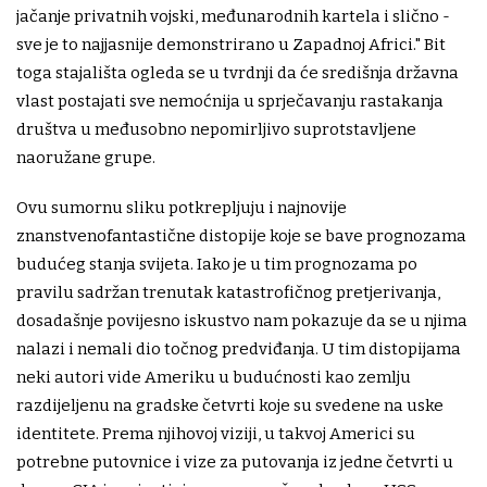
jačanje privatnih vojski, međunarodnih kartela i slično -
sve je to najjasnije demonstrirano u Zapadnoj Africi." Bit
toga stajališta ogleda se u tvrdnji da će središnja državna
vlast postajati sve nemoćnija u sprječavanju rastakanja
društva u međusobno nepomirljivo suprotstavljene
naoružane grupe.
Ovu sumornu sliku potkrepljuju i najnovije
znanstvenofantastične distopije koje se bave prognozama
budućeg stanja svijeta. Iako je u tim prognozama po
pravilu sadržan trenutak katastrofičnog pretjerivanja,
dosadašnje povijesno iskustvo nam pokazuje da se u njima
nalazi i nemali dio točnog predviđanja. U tim distopijama
neki autori vide Ameriku u budućnosti kao zemlju
razdijeljenu na gradske četvrti koje su svedene na uske
identitete. Prema njihovoj viziji, u takvoj Americi su
potrebne putovnice i vize za putovanja iz jedne četvrti u