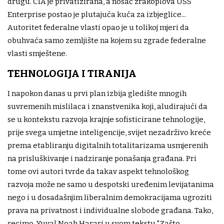
drugu. CIA je privatizirana, a nosač zrakoplova USS
Enterprise postao je plutajuća kuća za izbjeglice...
Autoritet federalne vlasti opao je u tolikoj mjeri da
obuhvaća samo zemljište na kojem su zgrade federalne
vlasti smještene.
TEHNOLOGIJA I TIRANIJA
I napokon danas u prvi plan izbija gledište mnogih
suvremenih mislilaca i znanstvenika koji, aludirajući da
se u kontekstu razvoja krajnje sofisticirane tehnologije,
prije svega umjetne inteligencije, svijet nezadrživo kreće
prema etabliranju digitalnih totalitarizama usmjerenih
na prisluškivanje i nadziranje ponašanja građana. Pri
tome ovi autori tvrde da takav aspekt tehnološkog
razvoja može ne samo u despotski uređenim levijatanima
nego i u dosadašnjim liberalnim demokracijama ugroziti
prava na privatnost i individualne slobode građana. Tako,
recimo, Yuval Noah Harari u svom tekstu "Zašto