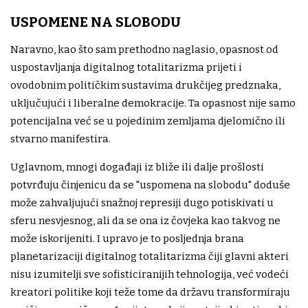
USPOMENE NA SLOBODU
Naravno, kao što sam prethodno naglasio, opasnost od
uspostavljanja digitalnog totalitarizma prijeti i
ovodobnim političkim sustavima drukčijeg predznaka,
uključujući i liberalne demokracije. Ta opasnost nije samo
potencijalna već se u pojedinim zemljama djelomično ili
stvarno manifestira.
Uglavnom, mnogi događaji iz bliže ili dalje prošlosti
potvrđuju činjenicu da se "uspomena na slobodu" doduše
može zahvaljujući snažnoj represiji dugo potiskivati u
sferu nesvjesnog, ali da se ona iz čovjeka kao takvog ne
može iskorijeniti. I upravo je to posljednja brana
planetarizaciji digitalnog totalitarizma čiji glavni akteri
nisu izumitelji sve sofisticiranijih tehnologija, već vodeći
kreatori politike koji teže tome da državu transformiraju