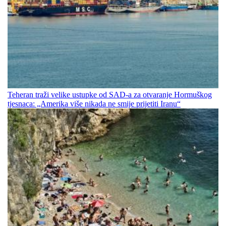
Teheran traži velike ustupke od SAD-a za otvaranje Hormuškog
tjesnaca: „Amerika više nikada ne smije prijetiti Iranu“