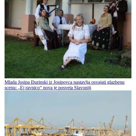
Mlada Josipa Đurinski iz Josipovca nastavlja osvajati glazbenu
scenu: „Ej ravnico“ nova je posveta Slavoniji