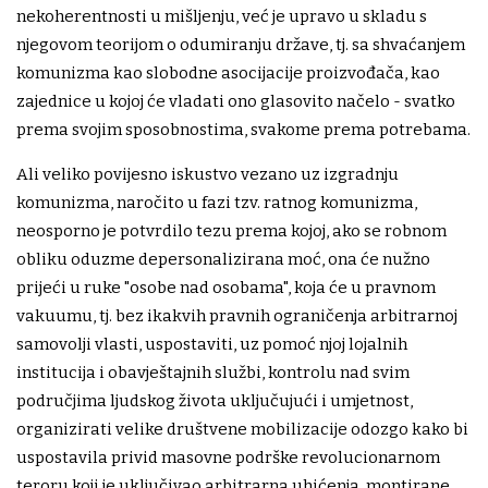
nekoherentnosti u mišljenju, već je upravo u skladu s
njegovom teorijom o odumiranju države, tj. sa shvaćanjem
komunizma kao slobodne asocijacije proizvođača, kao
zajednice u kojoj će vladati ono glasovito načelo - svatko
prema svojim sposobnostima, svakome prema potrebama.
Ali veliko povijesno iskustvo vezano uz izgradnju
komunizma, naročito u fazi tzv. ratnog komunizma,
neosporno je potvrdilo tezu prema kojoj, ako se robnom
obliku oduzme depersonalizirana moć, ona će nužno
prijeći u ruke "osobe nad osobama", koja će u pravnom
vakuumu, tj. bez ikakvih pravnih ograničenja arbitrarnoj
samovolji vlasti, uspostaviti, uz pomoć njoj lojalnih
institucija i obavještajnih službi, kontrolu nad svim
područjima ljudskog života uključujući i umjetnost,
organizirati velike društvene mobilizacije odozgo kako bi
uspostavila privid masovne podrške revolucionarnom
teroru koji je uključivao arbitrarna uhićenja, montirane