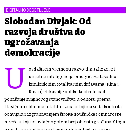
DIGITALNO DESETLJEĆE
Slobodan Divjak: Od
razvoja društva do
ugrožavanja
demokracije
U
ovdašnjem vremenu razvoj digitalizacije i
umjetne inteligencije omogućava fasadno
izmijenjenim totalitarnim državama (Kina i
Rusija) efikasnije oblike kontrole nad
ponašanjem njihovog stanovništva u odnosu prema
klasičnim oblicima totalitarizma u kojima se ta kontrola
obavljala razgranavanjem široke doušničke i cinkaroške
mreže u koju je uvlačen golem broj običnih građana. Stoga
u ovakvim i sličnim sustavima zloupotreba razvoja