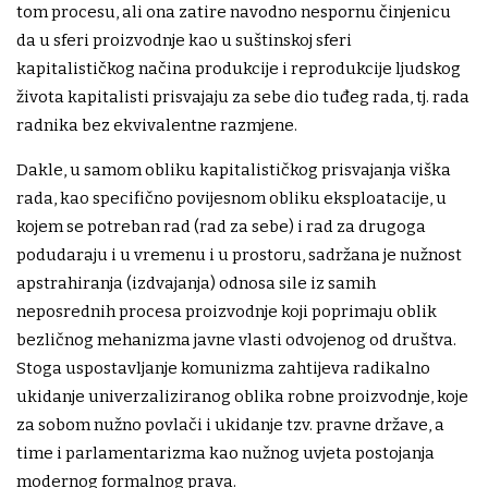
tom procesu, ali ona zatire navodno nespornu činjenicu
da u sferi proizvodnje kao u suštinskoj sferi
kapitalističkog načina produkcije i reprodukcije ljudskog
života kapitalisti prisvajaju za sebe dio tuđeg rada, tj. rada
radnika bez ekvivalentne razmjene.
Dakle, u samom obliku kapitalističkog prisvajanja viška
rada, kao specifično povijesnom obliku eksploatacije, u
kojem se potreban rad (rad za sebe) i rad za drugoga
podudaraju i u vremenu i u prostoru, sadržana je nužnost
apstrahiranja (izdvajanja) odnosa sile iz samih
neposrednih procesa proizvodnje koji poprimaju oblik
bezličnog mehanizma javne vlasti odvojenog od društva.
Stoga uspostavljanje komunizma zahtijeva radikalno
ukidanje univerzaliziranog oblika robne proizvodnje, koje
za sobom nužno povlači i ukidanje tzv. pravne države, a
time i parlamentarizma kao nužnog uvjeta postojanja
modernog formalnog prava.