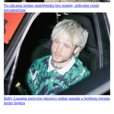
Na ulicama stotine maloljetnika bez pratnje, prihvatni centri
preopterećeni
Baby Lasagna pretvorio iskustvo online napada u borbenu pjesmu
protiv hejtera