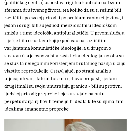
(političkog centra) uspostavi rigidna kontrola nad svim
sferama društvenog života. Ma koliko da su ti režimi bili
različiti i po svojoj prirodi i po proklamiranim ciljevima, i
jedan i drugi bili su jednodimenzionalni u ideološkom
smislu, i time ideološki antipluralistički. U prvom slučaju
riječ je bila o sustavu koji je počivao na različitim
varijantama komunističke ideologije, a u drugom o
sustavu čija je osnova bila rasistička ideologija, no oba su
se služila nelegalnim korištenjem brutalnog nasilja u cilju
vlastite reprodukcije. Ostavljajući po strani analizu
utjecajnih vanjskih faktora na njihovu propast, i jedan i
drugi imali su svoju unutrašnju granicu - bili su protivni
ljudskoj prirodi; prepreke koje su stajale na putu
perpetuiranja njihovih temeljnih ideala bile su njima, tim
idealima, imanentne prepreke.