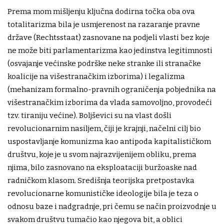
Prema mom mišljenju ključna dodirna točka oba ova
totalitarizma bila je usmjerenost na razaranje pravne
države (Rechtsstaat) zasnovane na podjeli vlasti bez koje
ne može biti parlamentarizma kao jedinstva legitimnosti
(osvajanje većinske podrške neke stranke ili stranačke
koalicije na višestranačkim izborima) i legalizma
(mehanizam formalno-pravnih ograničenja pobjednika na
višestranačkim izborima da vlada samovoljno, provodeći
tzv. tiraniju većine). Boljševici su na vlast došli
revolucionarnim nasiljem, čiji je krajnji, načelni cilj bio
uspostavljanje komunizma kao antipoda kapitalističkom
društvu, koje je u svom najrazvijenijem obliku, prema
njima, bilo zasnovano na eksploataciji buržoaske nad
radničkom klasom. Središnja teorijska pretpostavka
revolucionarne komunističke ideologije bila je teza o
odnosu baze i nadgradnje, pri čemu se način proizvodnje u
svakom društvu tumačio kao njegova bit, a oblici