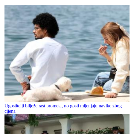
Ugostitelji bilježe rast prometa, no gosti mijenjaju navike zbog
cijena