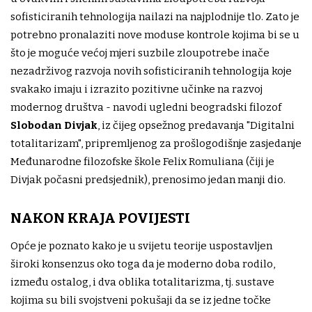
sofisticiranih tehnologija nailazi na najplodnije tlo. Zato je
potrebno pronalaziti nove moduse kontrole kojima bi se u
što je moguće većoj mjeri suzbile zloupotrebe inače
nezadrživog razvoja novih sofisticiranih tehnologija koje
svakako imaju i izrazito pozitivne učinke na razvoj
modernog društva - navodi ugledni beogradski filozof
Slobodan Divjak
, iz čijeg opsežnog predavanja "Digitalni
totalitarizam", pripremljenog za prošlogodišnje zasjedanje
Međunarodne filozofske škole Felix Romuliana (čiji je
Divjak počasni predsjednik), prenosimo jedan manji dio.
NAKON KRAJA POVIJESTI
Opće je poznato kako je u svijetu teorije uspostavljen
široki konsenzus oko toga da je moderno doba rodilo,
između ostalog, i dva oblika totalitarizma, tj. sustave
kojima su bili svojstveni pokušaji da se iz jedne točke