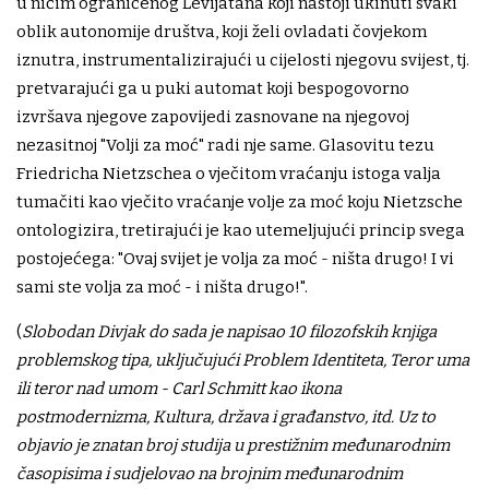
u ničim ograničenog Levijatana koji nastoji ukinuti svaki
oblik autonomije društva, koji želi ovladati čovjekom
iznutra, instrumentalizirajući u cijelosti njegovu svijest, tj.
pretvarajući ga u puki automat koji bespogovorno
izvršava njegove zapovijedi zasnovane na njegovoj
nezasitnoj "Volji za moć" radi nje same. Glasovitu tezu
Friedricha Nietzschea o vječitom vraćanju istoga valja
tumačiti kao vječito vraćanje volje za moć koju Nietzsche
ontologizira, tretirajući je kao utemeljujući princip svega
postojećega: "Ovaj svijet je volja za moć - ništa drugo! I vi
sami ste volja za moć - i ništa drugo!".
(
Slobodan Divjak do sada je napisao 10 filozofskih knjiga
problemskog tipa, uključujući Problem Identiteta, Teror uma
ili teror nad umom - Carl Schmitt kao ikona
postmodernizma, Kultura, država i građanstvo, itd. Uz to
objavio je znatan broj studija u prestižnim međunarodnim
časopisima i sudjelovao na brojnim međunarodnim