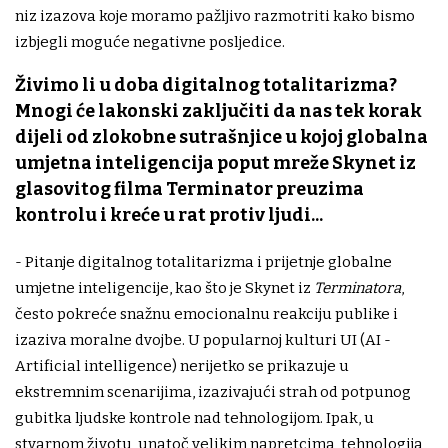
niz izazova koje moramo pažljivo razmotriti kako bismo
izbjegli moguće negativne posljedice.
Živimo li u doba digitalnog totalitarizma?
Mnogi će lakonski zaključiti da nas tek korak
dijeli od zlokobne sutrašnjice u kojoj globalna
umjetna inteligencija poput mreže Skynet iz
glasovitog filma Terminator preuzima
kontrolu i kreće u rat protiv ljudi...
- Pitanje digitalnog totalitarizma i prijetnje globalne
umjetne inteligencije, kao što je Skynet iz
Terminatora
,
često pokreće snažnu emocionalnu reakciju publike i
izaziva moralne dvojbe. U popularnoj kulturi UI (AI -
Artificial intelligence) nerijetko se prikazuje u
ekstremnim scenarijima, izazivajući strah od potpunog
gubitka ljudske kontrole nad tehnologijom. Ipak, u
stvarnom životu, unatoč velikim napretcima, tehnologija