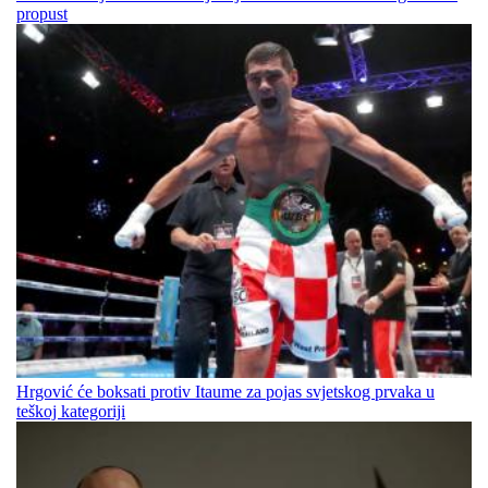
propust
Hrgović će boksati protiv Itaume za pojas svjetskog prvaka u
teškoj kategoriji