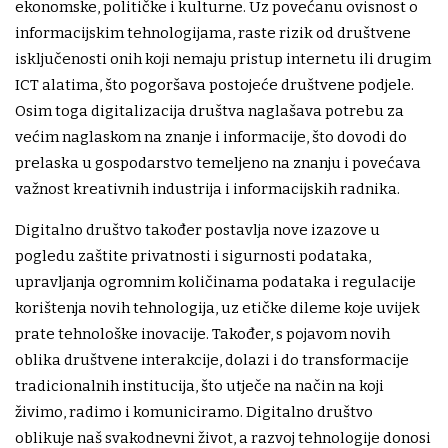
ekonomske, političke i kulturne. Uz povećanu ovisnost o
informacijskim tehnologijama, raste rizik od društvene
isključenosti onih koji nemaju pristup internetu ili drugim
ICT alatima, što pogoršava postojeće društvene podjele.
Osim toga digitalizacija društva naglašava potrebu za
većim naglaskom na znanje i informacije, što dovodi do
prelaska u gospodarstvo temeljeno na znanju i povećava
važnost kreativnih industrija i informacijskih radnika.
Digitalno društvo također postavlja nove izazove u
pogledu zaštite privatnosti i sigurnosti podataka,
upravljanja ogromnim količinama podataka i regulacije
korištenja novih tehnologija, uz etičke dileme koje uvijek
prate tehnološke inovacije. Također, s pojavom novih
oblika društvene interakcije, dolazi i do transformacije
tradicionalnih institucija, što utječe na način na koji
živimo, radimo i komuniciramo. Digitalno društvo
oblikuje naš svakodnevni život, a razvoj tehnologije donosi