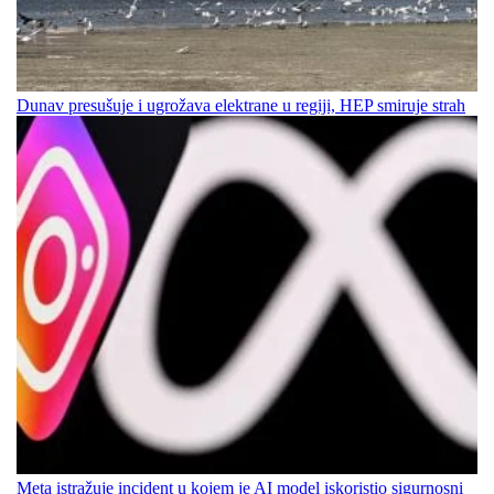
Dunav presušuje i ugrožava elektrane u regiji, HEP smiruje strah
Meta istražuje incident u kojem je AI model iskoristio sigurnosni