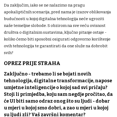
Da zaključim, iako se ne nalazimo na pragu
apokaliptičnih scenarija, pred nama je izazov oblikovanja
budućnosti u kojoj digitalna tehnologija neće ugroziti
naše temeljne slobode. S obzirom na sve veću ovisnost
društva o digitalnim sustavima, ključno pitanje ostaje -
koliko ćemo biti sposobni osigurati odgovorno korištenje
ovih tehnologija te garantirati da one služe na dobrobit
svih?
OPREZ PRIJE STRAHA
Zaključno - trebamo li se bojati novih
tehnologija, digitalne transformacije, napose
umjetne inteligencije o kojoj sad svi pričaju?
Stoji li primjedba, koju sam negdje pročitao, da
će UI biti samo odraz onog što su ljudi - dobar
u mjeri u kojoj smo dobri, a zao u mjeri u kojoj
su ljudi zli? Vaš završni komentar?