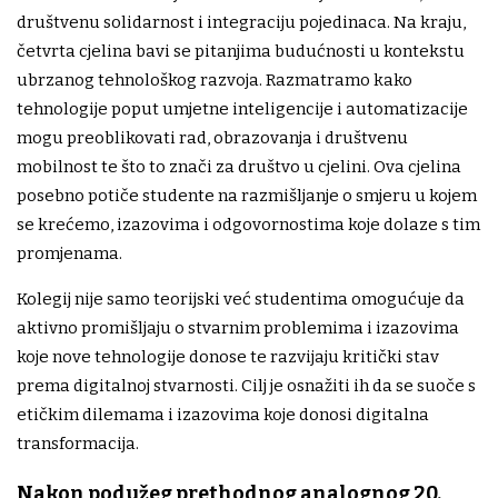
društvenu solidarnost i integraciju pojedinaca. Na kraju,
četvrta cjelina bavi se pitanjima budućnosti u kontekstu
ubrzanog tehnološkog razvoja. Razmatramo kako
tehnologije poput umjetne inteligencije i automatizacije
mogu preoblikovati rad, obrazovanja i društvenu
mobilnost te što to znači za društvo u cjelini. Ova cjelina
posebno potiče studente na razmišljanje o smjeru u kojem
se krećemo, izazovima i odgovornostima koje dolaze s tim
promjenama.
Kolegij nije samo teorijski već studentima omogućuje da
aktivno promišljaju o stvarnim problemima i izazovima
koje nove tehnologije donose te razvijaju kritički stav
prema digitalnoj stvarnosti. Cilj je osnažiti ih da se suoče s
etičkim dilemama i izazovima koje donosi digitalna
transformacija.
Nakon podužeg prethodnog analognog 20.