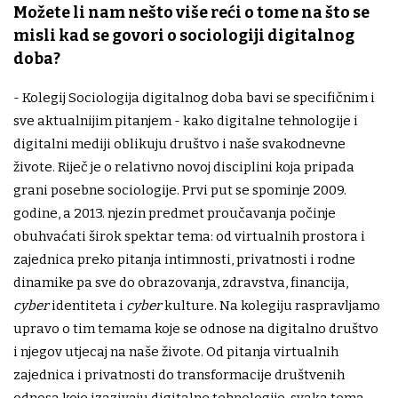
Možete li nam nešto više reći o tome na što se
misli kad se govori o sociologiji digitalnog
doba?
- Kolegij Sociologija digitalnog doba bavi se specifičnim i
sve aktualnijim pitanjem - kako digitalne tehnologije i
digitalni mediji oblikuju društvo i naše svakodnevne
živote. Riječ je o relativno novoj disciplini koja pripada
grani posebne sociologije. Prvi put se spominje 2009.
godine, a 2013. njezin predmet proučavanja počinje
obuhvaćati širok spektar tema: od virtualnih prostora i
zajednica preko pitanja intimnosti, privatnosti i rodne
dinamike pa sve do obrazovanja, zdravstva, financija,
cyber
identiteta i
cyber
kulture. Na kolegiju raspravljamo
upravo o tim temama koje se odnose na digitalno društvo
i njegov utjecaj na naše živote. Od pitanja virtualnih
zajednica i privatnosti do transformacije društvenih