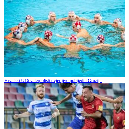
Hrvatski U16 vaterpolisti uvjerljivo pobijedili Gruziju