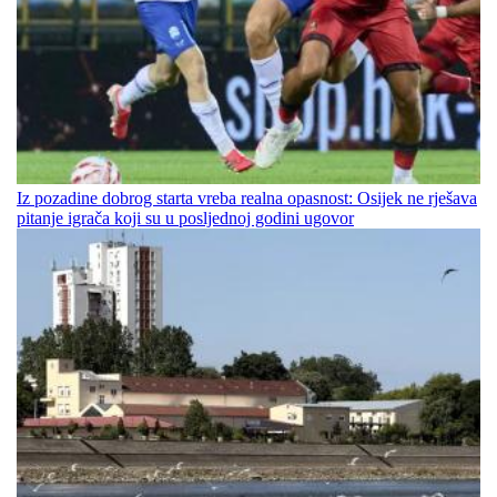
Iz pozadine dobrog starta vreba realna opasnost: Osijek ne rješava
pitanje igrača koji su u posljednoj godini ugovor