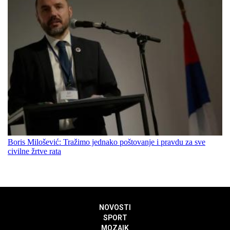
Boris Milošević: Tražimo jednako poštovanje i pravdu za sve
civilne žrtve rata
NOVOSTI
SPORT
MOZAIK