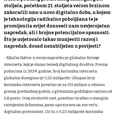
stoljeća, početkom 21. stoljeća većom brzinom
zakoračili smo u novo digitalno doba, u kojem
je tehnologija radikalno poboljšana te je
promijenila svijet donoseći nam nevjerojatan
napredak, ali i brojne potencijalne opasnosti.
Što je uvjetovalo takav munjeviti razvoj i
napredak, dosad nezabilježen u povijesti?
- Ključni faktor u ovom napretku je globalno širenje
interneta, koji je danas temelj digitalnog društva. Prema
podacima iz 2024. godine, broj korisnika interneta
globalno dosegnuo je 5,52 milijarde. Ukupan broj
korisnika interneta povećao se za 151 milijun u odnosu
prema prethodnoj godini, s globalnim godišnjim rastom od
2,8 posto. Ovaj streloviti rast, posebno izražen u mnogim
razvijenim državama, jasno upozorava na sve veću
digitalnu povezanost. Uz to, s 5,22 milijarde korisnika