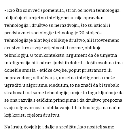
- Kao što sam već spomenula, strah od novih tehnologija,
uključujući umjetnu inteligenciju, nije opravdan.
Tehnologija i društvo su nerazdvojni, što su isticali i
predstavnici sociologije tehnologije 20. stoljeća.
Tehnologija je alat koji oblikuje društvo, ali istovremeno
društvo, kroz svoje vrijednosti i norme, oblikuje
tehnologiju. U tom kontekstu, argument da će umjetna
inteligencija biti odraz ljudskih dobrih i loših osobina ima
donekle smisla - etičke dvojbe, poput pristranosti ili
nepravednog odlučivanja, umjetna inteligencija može
ugraditi u algoritme. Međutim, to ne znači da bi trebalo
strahovati od same tehnologije; umjesto toga ključno je da
se ona razvija s etičkim principima i da društvo prepozna
svoju odgovornost u oblikovanju tih tehnologija na način
koji koristi cijelom društvu.
Na kraju, čovjek je i dalje u središtu, kao nositelj same