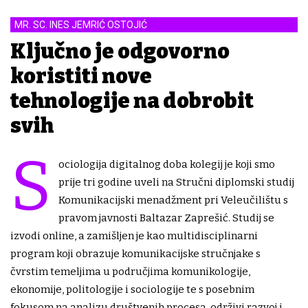
MR. SC. INES JEMRIĆ OSTOJIĆ
Ključno je odgovorno
koristiti nove
tehnologije na dobrobit
svih
S
ociologija digitalnog doba kolegij je koji smo
prije tri godine uveli na Stručni diplomski studij
Komunikacijski menadžment pri Veleučilištu s
pravom javnosti Baltazar Zaprešić. Studij se
izvodi online, a zamišljen je kao multidisciplinarni
program koji obrazuje komunikacijske stručnjake s
čvrstim temeljima u područjima komunikologije,
ekonomije, politologije i sociologije te s posebnim
fokusom na analizu društvenih procesa, održivi razvoj i