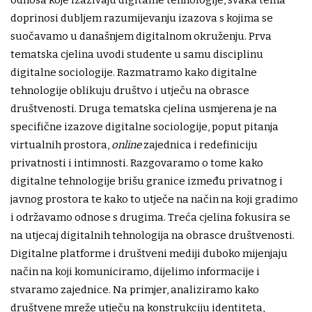
odnosa koje izazivaju digitalne tehnologije, svaka tema
doprinosi dubljem razumijevanju izazova s kojima se
suočavamo u današnjem digitalnom okruženju. Prva
tematska cjelina uvodi studente u samu disciplinu
digitalne sociologije. Razmatramo kako digitalne
tehnologije oblikuju društvo i utječu na obrasce
društvenosti. Druga tematska cjelina usmjerena je na
specifične izazove digitalne sociologije, poput pitanja
virtualnih prostora,
online
zajednica i redefiniciju
privatnosti i intimnosti. Razgovaramo o tome kako
digitalne tehnologije brišu granice između privatnog i
javnog prostora te kako to utječe na način na koji gradimo
i održavamo odnose s drugima. Treća cjelina fokusira se
na utjecaj digitalnih tehnologija na obrasce društvenosti.
Digitalne platforme i društveni mediji duboko mijenjaju
način na koji komuniciramo, dijelimo informacije i
stvaramo zajednice. Na primjer, analiziramo kako
društvene mreže utječu na konstrukciju identiteta,