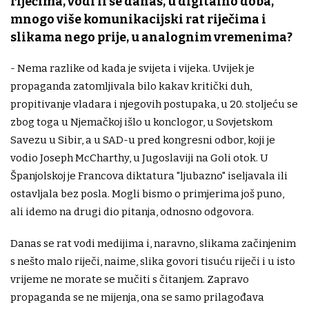
riječima, vodi li se danas, u digitalno doba,
mnogo više komunikacijski rat riječima i
slikama nego prije, u analognim vremenima?
- Nema razlike od kada je svijeta i vijeka. Uvijek je
propaganda zatomljivala bilo kakav kritički duh,
propitivanje vladara i njegovih postupaka, u 20. stoljeću se
zbog toga u Njemačkoj išlo u konclogor, u Sovjetskom
Savezu u Sibir, a u SAD-u pred kongresni odbor, koji je
vodio Joseph McCharthy, u Jugoslaviji na Goli otok. U
Španjolskoj je Francova diktatura "ljubazno" iseljavala ili
ostavljala bez posla. Mogli bismo o primjerima još puno,
ali idemo na drugi dio pitanja, odnosno odgovora.
Danas se rat vodi medijima i, naravno, slikama začinjenim
s nešto malo riječi, naime, slika govori tisuću riječi i u isto
vrijeme ne morate se mučiti s čitanjem. Zapravo
propaganda se ne mijenja, ona se samo prilagođava