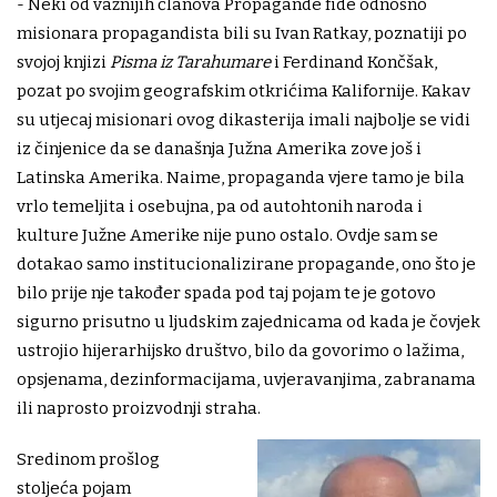
- Neki od važnijih članova Propagande fide odnosno
misionara propagandista bili su Ivan Ratkay, poznatiji po
svojoj knjizi
Pisma iz Tarahumare
i Ferdinand Končšak,
pozat po svojim geografskim otkrićima Kalifornije. Kakav
su utjecaj misionari ovog dikasterija imali najbolje se vidi
iz činjenice da se današnja Južna Amerika zove još i
Latinska Amerika. Naime, propaganda vjere tamo je bila
vrlo temeljita i osebujna, pa od autohtonih naroda i
kulture Južne Amerike nije puno ostalo. Ovdje sam se
dotakao samo institucionalizirane propagande, ono što je
bilo prije nje također spada pod taj pojam te je gotovo
sigurno prisutno u ljudskim zajednicama od kada je čovjek
ustrojio hijerarhijsko društvo, bilo da govorimo o lažima,
opsjenama, dezinformacijama, uvjeravanjima, zabranama
ili naprosto proizvodnji straha.
Sredinom prošlog
stoljeća pojam