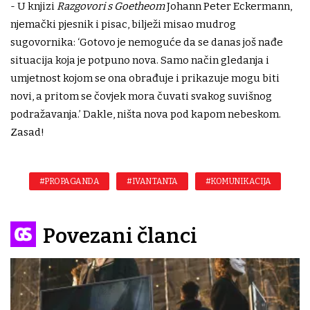
- U knjizi
Razgovori s Goetheom
Johann Peter Eckermann,
njemački pjesnik i pisac, bilježi misao mudrog
sugovornika: ‘Gotovo je nemoguće da se danas još nađe
situacija koja je potpuno nova. Samo način gledanja i
umjetnost kojom se ona obrađuje i prikazuje mogu biti
novi, a pritom se čovjek mora čuvati svakog suvišnog
podražavanja.’ Dakle, ništa nova pod kapom nebeskom.
Zasad!
#PROPAGANDA
#IVAN TANTA
#KOMUNIKACIJA
Povezani članci