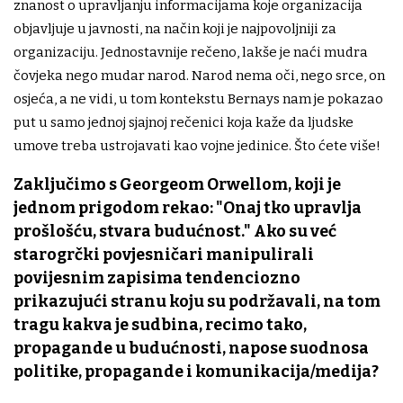
znanost o upravljanju informacijama koje organizacija
objavljuje u javnosti, na način koji je najpovoljniji za
organizaciju. Jednostavnije rečeno, lakše je naći mudra
čovjeka nego mudar narod. Narod nema oči, nego srce, on
osjeća, a ne vidi, u tom kontekstu Bernays nam je pokazao
put u samo jednoj sjajnoj rečenici koja kaže da ljudske
umove treba ustrojavati kao vojne jedinice. Što ćete više!
Zaključimo s Georgeom Orwellom, koji je
jednom prigodom rekao: "Onaj tko upravlja
prošlošću, stvara budućnost." Ako su već
starogrčki povjesničari manipulirali
povijesnim zapisima tendenciozno
prikazujući stranu koju su podržavali, na tom
tragu kakva je sudbina, recimo tako,
propagande u budućnosti, napose suodnosa
politike, propagande i komunikacija/medija?