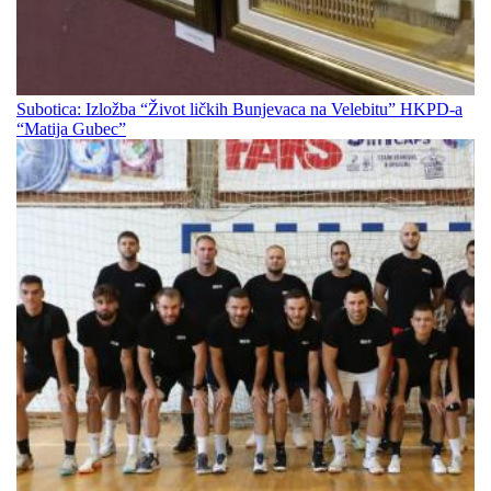
Subotica: Izložba “Život ličkih Bunjevaca na Velebitu” HKPD-a
“Matija Gubec”