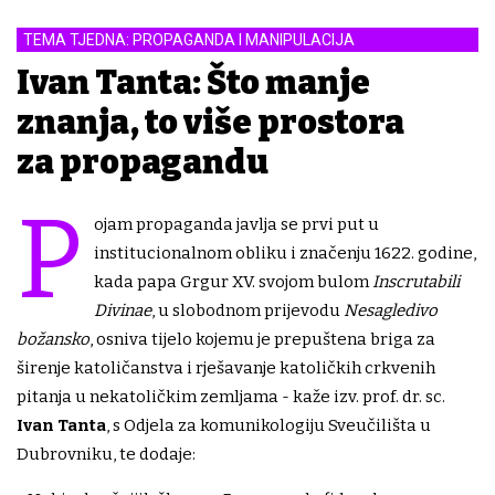
TEMA TJEDNA: PROPAGANDA I MANIPULACIJA
Ivan Tanta: Što manje
znanja, to više prostora
za propagandu
P
ojam propaganda javlja se prvi put u
institucionalnom obliku i značenju 1622. godine,
kada papa Grgur XV. svojom bulom
Inscrutabili
Divinae
, u slobodnom prijevodu
Nesagledivo
božansko
, osniva tijelo kojemu je prepuštena briga za
širenje katoličanstva i rješavanje katoličkih crkvenih
pitanja u nekatoličkim zemljama - kaže ​izv. prof. dr. sc.
Ivan Tanta
,
s Odjela za komunikologiju Sveučilišta u
Dubrovniku, te dodaje: