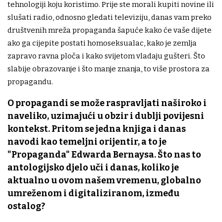
tehnologiji koju koristimo. Prije ste morali kupiti novine ili
slušati radio, odnosno gledati televiziju, danas vam preko
društvenih mreža propaganda šapuće kako će vaše dijete
ako ga cijepite postati homoseksualac, kako je zemlja
zapravo ravna ploča i kako svijetom vladaju gušteri. Što
slabije obrazovanje i što manje znanja, to više prostora za
propagandu.
O propagandi se može raspravljati naširoko i
naveliko, uzimajući u obzir i dublji povijesni
kontekst. Pritom se jedna knjiga i danas
navodi kao temeljni orijentir, a to je
"Propaganda" Edwarda Bernaysa. Što nas to
antologijsko djelo uči i danas, koliko je
aktualno u ovom našem vremenu, globalno
umreženom i digitaliziranom, između
ostalog?