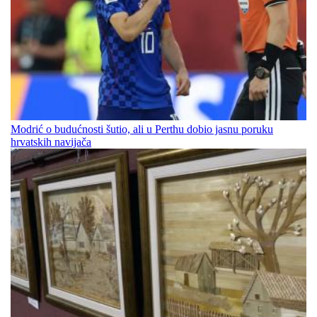
Modrić o budućnosti šutio, ali u Perthu dobio jasnu poruku
hrvatskih navijača