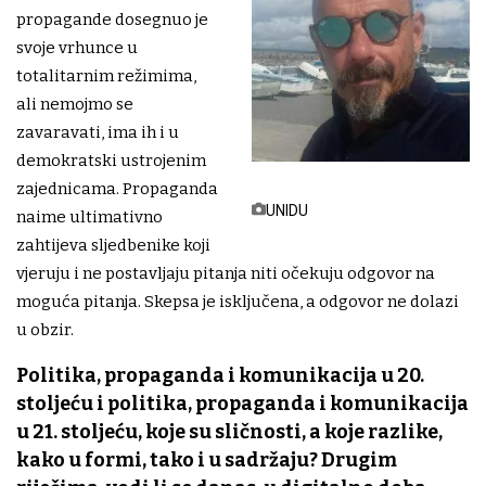
propagande dosegnuo je
svoje vrhunce u
totalitarnim režimima,
ali nemojmo se
zavaravati, ima ih i u
demokratski ustrojenim
zajednicama. Propaganda
UNIDU
naime ultimativno
zahtijeva sljedbenike koji
vjeruju i ne postavljaju pitanja niti očekuju odgovor na
moguća pitanja. Skepsa je isključena, a odgovor ne dolazi
u obzir.
Politika, propaganda i komunikacija u 20.
stoljeću i politika, propaganda i komunikacija
u 21. stoljeću, koje su sličnosti, a koje razlike,
kako u formi, tako i u sadržaju? Drugim