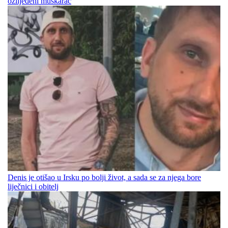
ozlijeđeni muškarac
Denis je otišao u Irsku po bolji život, a sada se za njega bore
liječnici i obitelj