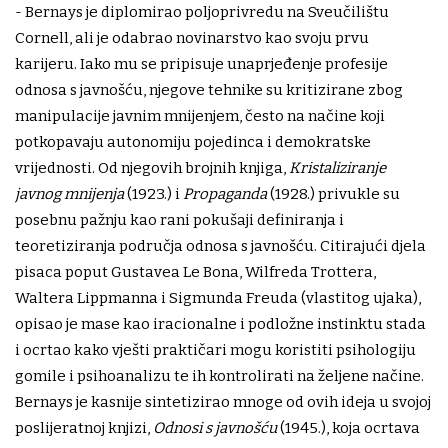
- Bernays je diplomirao poljoprivredu na Sveučilištu
Cornell, ali je odabrao novinarstvo kao svoju prvu
karijeru. Iako mu se pripisuje unaprjeđenje profesije
odnosa s javnošću, njegove tehnike su kritizirane zbog
manipulacije javnim mnijenjem, često na načine koji
potkopavaju autonomiju pojedinca i demokratske
vrijednosti. Od njegovih brojnih knjiga,
Kristaliziranje
javnog mnijenja
(1923.) i
Propaganda
(1928.) privukle su
posebnu pažnju kao rani pokušaji definiranja i
teoretiziranja područja odnosa s javnošću. Citirajući djela
pisaca poput Gustavea Le Bona, Wilfreda Trottera,
Waltera Lippmanna i Sigmunda Freuda (vlastitog ujaka),
opisao je mase kao iracionalne i podložne instinktu stada
i ocrtao kako vješti praktičari mogu koristiti psihologiju
gomile i psihoanalizu te ih kontrolirati na željene načine.
Bernays je kasnije sintetizirao mnoge od ovih ideja u svojoj
poslijeratnoj knjizi,
Odnosi s javnošću
(1945.), koja ocrtava