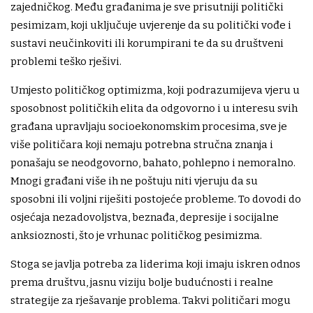
zajedničkog. Među građanima je sve prisutniji politički
pesimizam, koji uključuje uvjerenje da su politički vođe i
sustavi neučinkoviti ili korumpirani te da su društveni
problemi teško rješivi.
Umjesto političkog optimizma, koji podrazumijeva vjeru u
sposobnost političkih elita da odgovorno i u interesu svih
građana upravljaju socioekonomskim procesima, sve je
više političara koji nemaju potrebna stručna znanja i
ponašaju se neodgovorno, bahato, pohlepno i nemoralno.
Mnogi građani više ih ne poštuju niti vjeruju da su
sposobni ili voljni riješiti postojeće probleme. To dovodi do
osjećaja nezadovoljstva, beznađa, depresije i socijalne
anksioznosti, što je vrhunac političkog pesimizma.
Stoga se javlja potreba za liderima koji imaju iskren odnos
prema društvu, jasnu viziju bolje budućnosti i realne
strategije za rješavanje problema. Takvi političari mogu