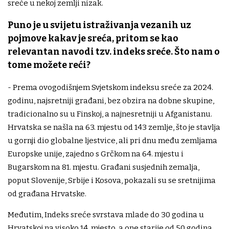
sreće u nekoj zemlji nizak.
Puno je u svijetu istraživanja vezanih uz
pojmove kakav je sreća, pritom se kao
relevantan navodi tzv. indeks sreće. Što nam o
tome možete reći?
- Prema ovogodišnjem Svjetskom indeksu sreće za 2024.
godinu, najsretniji građani, bez obzira na dobne skupine,
tradicionalno su u Finskoj, a najnesretniji u Afganistanu.
Hrvatska se našla na 63. mjestu od 143 zemlje, što je stavlja
u gornji dio globalne ljestvice, ali pri dnu među zemljama
Europske unije, zajedno s Grčkom na 64. mjestu i
Bugarskom na 81. mjestu. Građani susjednih zemalja,
poput Slovenije, Srbije i Kosova, pokazali su se sretnijima
od građana Hrvatske.
Međutim, Indeks sreće svrstava mlade do 30 godina u
Hrvatskoj na visoko 14. mjesto, a one starije od 50 godina