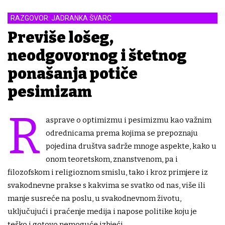
RAZGOVOR: JADRANKA ŠVARC
Previše lošeg,
neodgovornog i štetnog
ponašanja potiče
pesimizam
R
asprave o optimizmu i pesimizmu kao važnim
odrednicama prema kojima se prepoznaju
pojedina društva sadrže mnoge aspekte, kako u
onom teoretskom, znanstvenom, pa i
filozofskom i religioznom smislu, tako i kroz primjere iz
svakodnevne prakse s kakvima se svatko od nas, više ili
manje susreće na poslu, u svakodnevnom životu,
uključujući i praćenje medija i napose politike koju je
teško i gotovo nemoguće izbjeći.