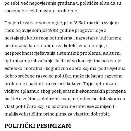
po sebi, već nepovjerenje građana u političke elite da su
sposobne riješiti nastale probleme.
Doajen hrvatske sociologije, prof. V. Katunarić u svojem
radu objavljenom još 1998. godine progovorio je o
nestajanju kulturnog optimizma i narastanju kulturnog
pesimizma kao sinonima za kolektivnu inerciju, i
nesposobnost rješavanja sistemskih problema. Kulturni
optimizam je shvaćanje da društvo kao cjelina posjeduje
estetska, moralna i kognitivna dobra kojima, pod uvjetima
dobro sročene razvojne politike, može rješavati razvojne
probleme i načiniti razvojne skokove. Taj je optimizam
vidljivo splasnuo zbog poslijeratnih ekonomskih promjena
na štetu većine, a dobrobit manjine, odnosno dolaskom na
vlast političara koji su nacionalne interese zamijenili
makijavelističkim principima za vlastitu dobrobit.
POLITIČKI PESIMIZAM