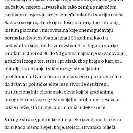
na čak 88. mjesto. Hrvatska je tako zemlja s najvećom
razlikom u osjećaju sreće između mladih i starijih osoba.
Razlozi se vjerojatno kriju u lošoj materijalnoj situaciji,
niskim plaćama i mirovinama koje onemogućavaju
normalan život osobama iznad 50 godina, kao i u
nedostatku socijalnih i zdravstvenih usluga za starije.
Građani u dobi od 30 do 50 godina najmanje su zadovoljni,
a razlozi mogu biti stres i pritisak zbog brige o karijeri,
obitelji, stanovanju i sličnim egzistencijalnim
problemima. Ovako nizak indeks sreće upozorava na to
da država i političke elite nisu stvorile društveni,
institucionalni i ekonomski okvir koji bi građanima
omogućio da svoje egzistencijalne probleme rješavaju
lakše i brže, što bi utjecalo i na viši indeks sreće.
S druge strane, političke elite preko javnih medija tvrde
da nikada nismo živjeli bolje. Doista, Hrvatska bilježi