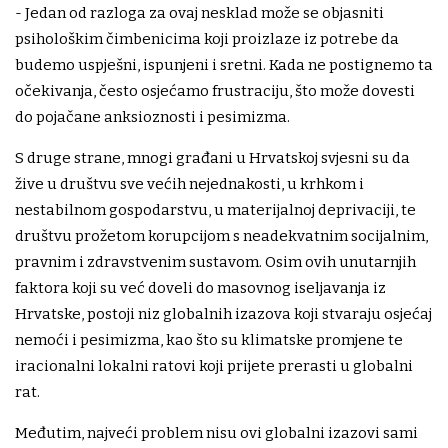
- Jedan od razloga za ovaj nesklad može se objasniti
psihološkim čimbenicima koji proizlaze iz potrebe da
budemo uspješni, ispunjeni i sretni. Kada ne postignemo ta
očekivanja, često osjećamo frustraciju, što može dovesti
do pojačane anksioznosti i pesimizma.
S druge strane, mnogi građani u Hrvatskoj svjesni su da
žive u društvu sve većih nejednakosti, u krhkom i
nestabilnom gospodarstvu, u materijalnoj deprivaciji, te
društvu prožetom korupcijom s neadekvatnim socijalnim,
pravnim i zdravstvenim sustavom. Osim ovih unutarnjih
faktora koji su već doveli do masovnog iseljavanja iz
Hrvatske, postoji niz globalnih izazova koji stvaraju osjećaj
nemoći i pesimizma, kao što su klimatske promjene te
iracionalni lokalni ratovi koji prijete prerasti u globalni
rat.
Međutim, najveći problem nisu ovi globalni izazovi sami