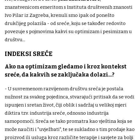
znanstvenicom emeritom s Instituta društvenih znanosti
Ivo Pilar iz Zagreba, krenuli smo ipak od ponešto
drukčijeg polaziša - od sreće, koju se također redovito
povezuje s pojmovima kakvi su optimizam i pesimizam u
društvu...
INDEKSI SREĆE
Ako na optimizam gledamo i kroz kontekst
sreće, da kakvih se zaključaka dolazi...?
- U suvremenom razvijenom društvu sreća je postala
nužnost za svakog pojedinca, stvarajući pritisak da se vodi
ispunjen i sretan život, čiji oblik i sadržaj u velikoj mjeri
diktira tzv. industrija sreće, odnosno industrija
samopomoći. Sreća se tako promatra kao vještina koja se
može naučiti i "uvježbati", te se sukladno s tim prodaje kao
proizvod ili usluga kroz različite terapije i savjete za bolji