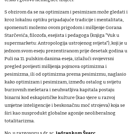
S obzirom da se na optimizam i pesimizam može gledati i
kroz lokalnu optiku pripadajuće tradicije i mentalitata,
spomenuti možemo ovom prigodom i mišljenje Gorana
Starčevića, filozofa, esejista i pedagoga (knjiga "Vuk u
supermarketu: Antropologija ustrojenog svijeta"), koji je u
jednom svom eseju prezentiranom prije desetak godina u
Puli na 11. pulskim danima eseja, izlažući svojevrsni
pregled povijesti mišljenja pojmova optimizma i
pesimizma, ili od optimizma prema pesimizmu, naglasio
kako optimizam i pesimizam, između ostalog u svijetu
burzovnih mešetara i neuhvatljiva kapitala postaju
binarni kod eskapističke kulture (kao vjere u razvoj
umjetne inteligencije i beskonačnu moć strojeva) koja se
širi kao nusprodukt globalne agonije neoliberalnog
totalitarizma.
No, u razgovoru s dr. sc.
Jadrankom Švarc
,