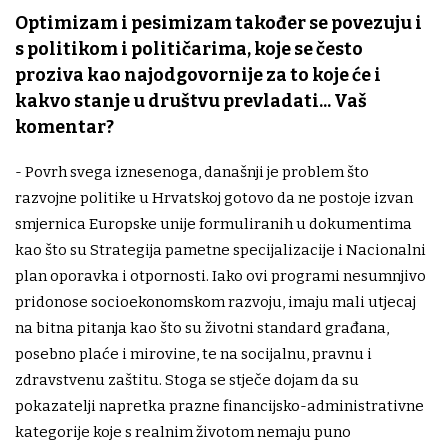
Optimizam i pesimizam također se povezuju i
s politikom i političarima, koje se često
proziva kao najodgovornije za to koje će i
kakvo stanje u društvu prevladati... Vaš
komentar?
- Povrh svega iznesenoga, današnji je problem što
razvojne politike u Hrvatskoj gotovo da ne postoje izvan
smjernica Europske unije formuliranih u dokumentima
kao što su Strategija pametne specijalizacije i Nacionalni
plan oporavka i otpornosti. Iako ovi programi nesumnjivo
pridonose socioekonomskom razvoju, imaju mali utjecaj
na bitna pitanja kao što su životni standard građana,
posebno plaće i mirovine, te na socijalnu, pravnu i
zdravstvenu zaštitu. Stoga se stječe dojam da su
pokazatelji napretka prazne financijsko-administrativne
kategorije koje s realnim životom nemaju puno