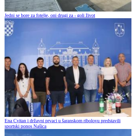
Jedni se bore za fotelje, oni drugi za - goli život
Ena Cvitan i državni prvaci u šaranskom ribolovu predstavili
sportski ponos Našica