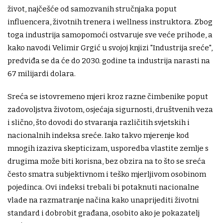
život, najčešće od samozvanih stručnjaka poput
influencera, životnih trenera i wellness instruktora. Zbog
toga industrija samopomoći ostvaruje sve veće prihode, a
kako navodi Velimir Grgić u svojoj knjizi "Industrija sreće",
predviđa se da će do 2030. godine ta industrija narasti na
67 milijardi dolara.
Sreća se istovremeno mjeri kroz razne čimbenike poput
zadovoljstva životom, osjećaja sigurnosti, društvenih veza
i slično, što dovodi do stvaranja različitih svjetskih i
nacionalnih indeksa sreće. Iako takvo mjerenje kod
mnogih izaziva skepticizam, usporedba vlastite zemlje s
drugima može biti korisna, bez obzira na to što se sreća
često smatra subjektivnom i teško mjerljivom osobinom
pojedinca. Ovi indeksi trebali bi potaknuti nacionalne
vlade na razmatranje načina kako unaprijediti životni
standard i dobrobit građana, osobito ako je pokazatelj