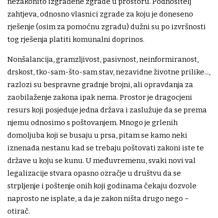
nezakonito izgrađene zgrade u prostoru. Podnositelj
zahtjeva, odnosno vlasnici zgrade za koju je doneseno
rješenje (osim za pomoćnu zgradu) dužni su po izvršnosti
tog rješenja platiti komunalni doprinos.
Nonšalancija, gramzljivost, pasivnost, neinformiranost,
drskost, tko-sam-što-sam stav, nezavidne životne prilike...,
razlozi su bespravne gradnje brojni, ali opravdanja za
zaobilaženje zakona ipak nema. Prostor je dragocjeni
resurs koji posjeduje jedna država i zaslužuje da se prema
njemu odnosimo s poštovanjem. Mnogo je grlenih
domoljuba koji se busaju u prsa, pitam se kamo neki
iznenada nestanu kad se trebaju poštovati zakoni iste te
države u koju se kunu. U međuvremenu, svaki novi val
legalizacije stvara opasno ozračje u društvu da se
strpljenje i poštenje onih koji godinama čekaju dozvole
naprosto ne isplate, a da je zakon ništa drugo nego –
otirač.