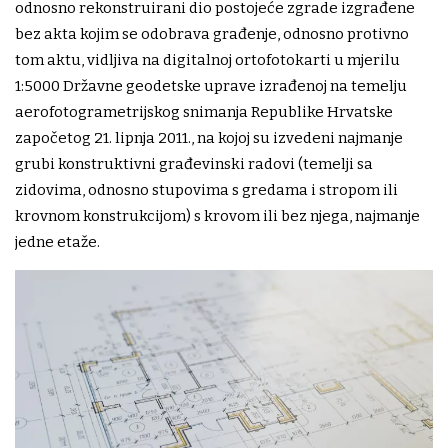
odnosno rekonstruirani dio postojeće zgrade izgrađene
bez akta kojim se odobrava građenje, odnosno protivno
tom aktu, vidljiva na digitalnoj ortofotokarti u mjerilu
1:5000 Državne geodetske uprave izrađenoj na temelju
aerofotogrametrijskog snimanja Republike Hrvatske
započetog 21. lipnja 2011., na kojoj su izvedeni najmanje
grubi konstruktivni građevinski radovi (temelji sa
zidovima, odnosno stupovima s gredama i stropom ili
krovnom konstrukcijom) s krovom ili bez njega, najmanje
jedne etaže.