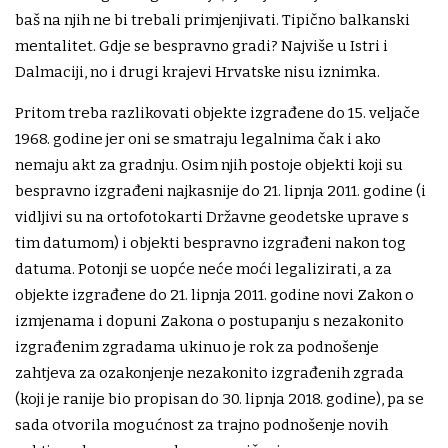
baš na njih ne bi trebali primjenjivati. Tipično balkanski
mentalitet. Gdje se bespravno gradi? Najviše u Istri i
Dalmaciji, no i drugi krajevi Hrvatske nisu iznimka.
Pritom treba razlikovati objekte izgrađene do 15. veljače
1968. godine jer oni se smatraju legalnima čak i ako
nemaju akt za gradnju. Osim njih postoje objekti koji su
bespravno izgrađeni najkasnije do 21. lipnja 2011. godine (i
vidljivi su na ortofotokarti Državne geodetske uprave s
tim datumom) i objekti bespravno izgrađeni nakon tog
datuma. Potonji se uopće neće moći legalizirati, a za
objekte izgrađene do 21. lipnja 2011. godine novi Zakon o
izmjenama i dopuni Zakona o postupanju s nezakonito
izgrađenim zgradama ukinuo je rok za podnošenje
zahtjeva za ozakonjenje nezakonito izgrađenih zgrada
(koji je ranije bio propisan do 30. lipnja 2018. godine), pa se
sada otvorila mogućnost za trajno podnošenje novih