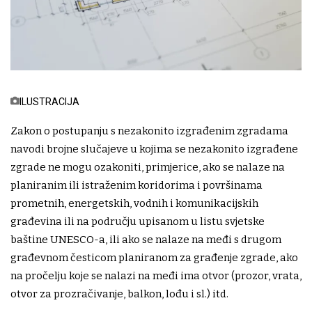
ILUSTRACIJA
Zakon o postupanju s nezakonito izgrađenim zgradama
navodi brojne slučajeve u kojima se nezakonito izgrađene
zgrade ne mogu ozakoniti, primjerice, ako se nalaze na
planiranim ili istraženim koridorima i površinama
prometnih, energetskih, vodnih i komunikacijskih
građevina ili na području upisanom u listu svjetske
baštine UNESCO-a, ili ako se nalaze na međi s drugom
građevnom česticom planiranom za građenje zgrade, ako
na pročelju koje se nalazi na međi ima otvor (prozor, vrata,
otvor za prozračivanje, balkon, lođu i sl.) itd.