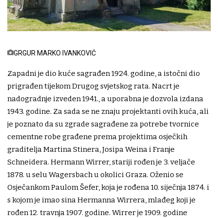
GRGUR MARKO IVANKOVIĆ
Zapadni je dio kuće sagrađen 1924. godine, a istočni dio
prigrađen tijekom Drugog svjetskog rata. Nacrt je
nadogradnje izveden 1941., a uporabna je dozvola izdana
1943. godine. Za sada se ne znaju projektanti ovih kuća, ali
je poznato da su zgrade sagrađene za potrebe tvornice
cementne robe građene prema projektima osječkih
graditelja Martina Stinera, Josipa Weina i Franje
Schneidera. Hermann Wirrer, stariji rođen je 3. veljače
1878. u selu Wagersbach u okolici Graza. Oženio se
Osječankom Paulom Šefer, koja je rođena 10. siječnja 1874. i
s kojom je imao sina Hermanna Wirrera, mlađeg koji je
rođen 12. travnja 1907. godine. Wirrer je 1909. godine