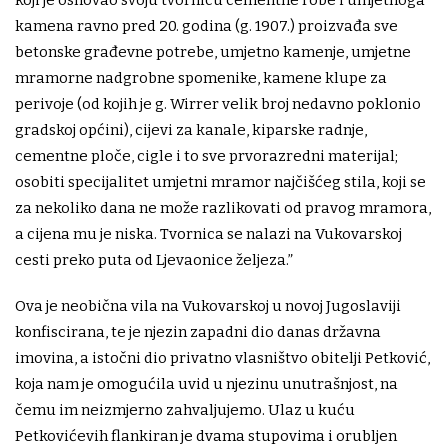
kamena ravno pred 20. godina (g. 1907.) proizvađa sve
betonske građevne potrebe, umjetno kamenje, umjetne
mramorne nadgrobne spomenike, kamene klupe za
perivoje (od kojih je g. Wirrer velik broj nedavno poklonio
gradskoj općini), cijevi za kanale, kiparske radnje,
cementne ploče, cigle i to sve prvorazredni materijal;
osobiti specijalitet umjetni mramor najčišćeg stila, koji se
za nekoliko dana ne može razlikovati od pravog mramora,
a cijena mu je niska. Tvornica se nalazi na Vukovarskoj
cesti preko puta od Ljevaonice željeza.”
Ova je neobična vila na Vukovarskoj u novoj Jugoslaviji
konfiscirana, te je njezin zapadni dio danas državna
imovina, a istočni dio privatno vlasništvo obitelji Petković,
koja nam je omogućila uvid u njezinu unutrašnjost, na
čemu im neizmjerno zahvaljujemo. Ulaz u kuću
Petkovićevih flankiran je dvama stupovima i orubljen