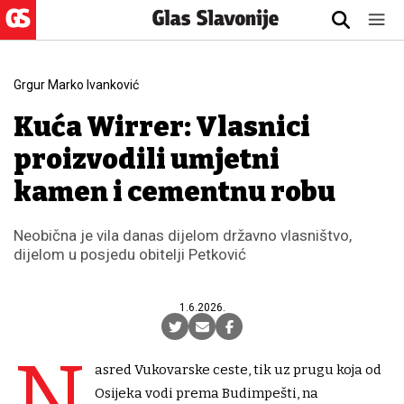
Grgur Marko Ivanković
Kuća Wirrer: Vlasnici
proizvodili umjetni
kamen i cementnu robu
Neobična je vila danas dijelom državno vlasništvo,
dijelom u posjedu obitelji Petković
1.6.2026.
N
asred Vukovarske ceste, tik uz prugu koja od
Osijeka vodi prema Budimpešti, na