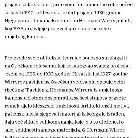
prijavio zidarski obrt, proizvodnjom cementne robe počeo
se baviti 1912., a klesarski je obrt prijavio 1930. godine.
Njegovim je stopama krenuo i sin Hermann Wirrer, mlađi,
koji 1933. prijavljuje proizvodnju cementne robe i
umjetnog kamena.
Proizvode svoje obiteljske tvornice ponosno su izlagali i
na Osječkom velesajmu, koji se održavao svakog proljeća i
jeseni od 1925. do 1933. godine. Hrvatski list 1927. godine
Wirrerov paviljon na Osječkom velesajmu opisuje ovim
riječima: “Paviljon g. Hermanna Wirrera iz umjetnoga
kamena u čistom jonskom stilu sa šest stupova pravo je
remek-djelo klesarske umjetnosti. Arhitektonski motivi,
pa konstrukcija njegova i materijal iz kojega je izrađen,
daju već sliku o velikom znanju, koje je u to uloženo, i o
jakoj solidnosti samoga materijala. G. Hermann Wirrer,
koji je osnovao svoju tvornicu cementne robe i umjetnoga