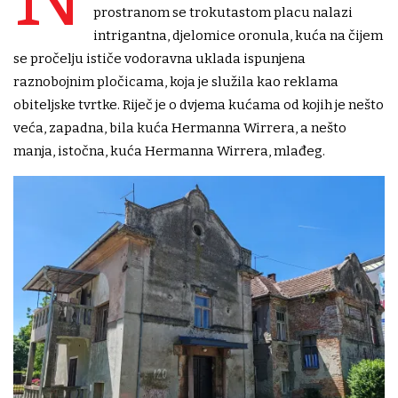
prostranom se trokutastom placu nalazi
intrigantna, djelomice oronula, kuća na čijem
se pročelju ističe vodoravna uklada ispunjena
raznobojnim pločicama, koja je služila kao reklama
obiteljske tvrtke. Riječ je o dvjema kućama od kojih je nešto
veća, zapadna, bila kuća Hermanna Wirrera, a nešto
manja, istočna, kuća Hermanna Wirrera, mlađeg.