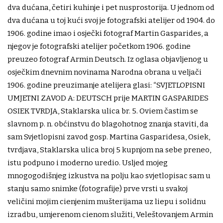
dva dućana, četiri kuhinje i pet nusprostorija. U jednom od
dva dućana u toj kući svoj je fotografski atelijer od 1904. do
1906. godine imao i osječki fotograf Martin Gasparides, a
njegov je fotografski atelijer početkom 1906. godine
preuzeo fotograf Armin Deutsch. Iz oglasa objavljenog u
osječkim dnevnim novinama Narodna obrana u veljači
1906. godine preuzimanje atelijera glasi: “SVJETLOPISNI
UMJETNI ZAVOD A: DEUTSCH prije MARTIN GASPARIDES
OSIEK TVRDJA, Staklarska ulica br. 5. Oviem častim se
slavnom p. n. obćinstvu do blagohotnog znanja staviti, da
sam Svjetlopisni zavod gosp. Martina Gasparidesa, Osiek,
tvrdjava, Staklarska ulica broj 5 kupnjom na sebe preneo,
istu podpuno i moderno uredio. Usljed mojeg
mnogogodišnjeg izkustva na polju kao svjetlopisac sam u
stanju samo snimke (fotografije) prve vrsti u svakoj
veličini mojim cienjenim mušterijama uz liepu i solidnu
izradbu, umjerenom cienom služiti, Veleštovanjem Armin