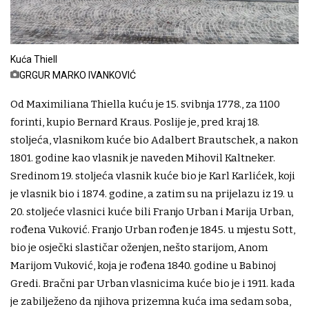
Kuća Thiell
GRGUR MARKO IVANKOVIĆ
Od Maximiliana Thiella kuću je 15. svibnja 1778., za 1100
forinti, kupio Bernard Kraus. Poslije je, pred kraj 18.
stoljeća, vlasnikom kuće bio Adalbert Brautschek, a nakon
1801. godine kao vlasnik je naveden Mihovil Kaltneker.
Sredinom 19. stoljeća vlasnik kuće bio je Karl Karlićek, koji
je vlasnik bio i 1874. godine, a zatim su na prijelazu iz 19. u
20. stoljeće vlasnici kuće bili Franjo Urban i Marija Urban,
rođena Vuković. Franjo Urban rođen je 1845. u mjestu Sott,
bio je osječki slastičar oženjen, nešto starijom, Anom
Marijom Vuković, koja je rođena 1840. godine u Babinoj
Gredi. Bračni par Urban vlasnicima kuće bio je i 1911. kada
je zabilježeno da njihova prizemna kuća ima sedam soba,