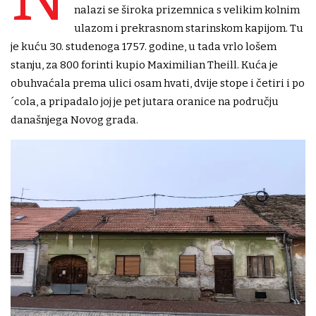
nalazi se široka prizemnica s velikim kolnim
ulazom i prekrasnom starinskom kapijom. Tu
je kuću 30. studenoga 1757. godine, u tada vrlo lošem
stanju, za 800 forinti kupio Maximilian Theill. Kuća je
obuhvaćala prema ulici osam hvati, dvije stope i četiri i po
´cola, a pripadalo joj je pet jutara oranice na području
današnjega Novog grada.