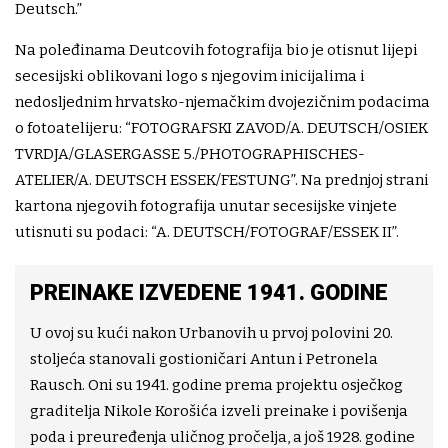
Deutsch.”
Na poleđinama Deutcovih fotografija bio je otisnut lijepi
secesijski oblikovani logo s njegovim inicijalima i
nedosljednim hrvatsko-njemačkim dvojezičnim podacima
o fotoatelijeru: “FOTOGRAFSKI ZAVOD/A. DEUTSCH/OSIEK
TVRDJA/GLASERGASSE 5./PHOTOGRAPHISCHES-
ATELIER/A. DEUTSCH ESSEK/FESTUNG”. Na prednjoj strani
kartona njegovih fotografija unutar secesijske vinjete
utisnuti su podaci: “A. DEUTSCH/FOTOGRAF/ESSEK II”.
PREINAKE IZVEDENE 1941. GODINE
U ovoj su kući nakon Urbanovih u prvoj polovini 20.
stoljeća stanovali gostioničari Antun i Petronela
Rausch. Oni su 1941. godine prema projektu osječkog
graditelja Nikole Korošića izveli preinake i povišenja
poda i preuređenja uličnog pročelja, a još 1928. godine