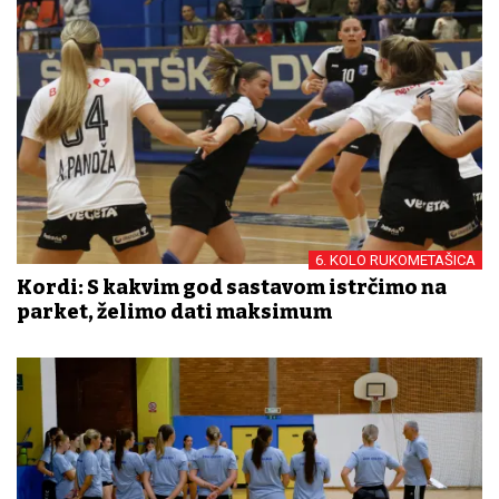
6. KOLO RUKOMETAŠICA
Kordi: S kakvim god sastavom istrčimo na
parket, želimo dati maksimum