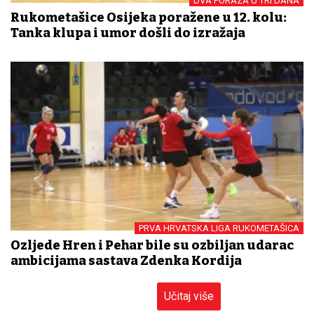
DVA PORAZA U TRI DANA
Rukometašice Osijeka poražene u 12. kolu:
Tanka klupa i umor došli do izražaja
PRVA HRVATSKA LIGA RUKOMETAŠICA
Ozljede Hren i Pehar bile su ozbiljan udarac
ambicijama sastava Zdenka Kordija
Učitaj više