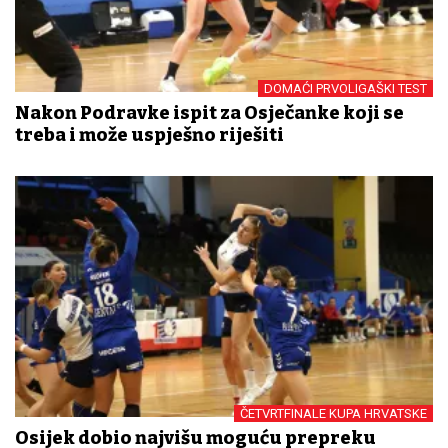
DOMAĆI PRVOLIGAŠKI TEST
Nakon Podravke ispit za Osječanke koji se
treba i može uspješno riješiti
ČETVRTFINALE KUPA HRVATSKE
Osijek dobio najvišu moguću prepreku