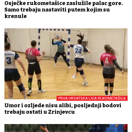
Osječke rukometašice zaslužile palac gore.
Samo trebaju nastaviti putem kojim su
krenule
PRVA HRVATSKA LIGA RUKOMETAŠICA
Umor i ozljede nisu alibi, posljednji bodovi
trebaju ostati u Zrinjevcu