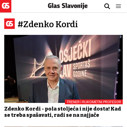
#Zdenko Kordi
TRENER I RUKOMETNI PROFESOR
Zdenko Kordi - pola stoljeća i nije dosta! Kad
se treba spašavati, radi se na najjače