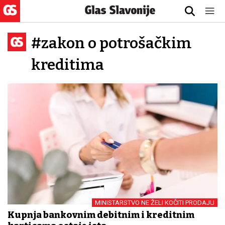
#zakon o potrošačkim
kreditima
MINISTARSTVO NE ŽELI KOČITI PRODAJU
Kupnja bankovnim debitnim i kreditnim