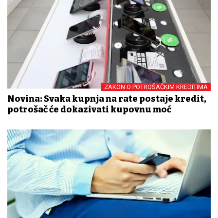
ZAKON O POTROŠAČKIM KREDITIMA
Novina: Svaka kupnja na rate postaje kredit,
potrošač će dokazivati kupovnu moć