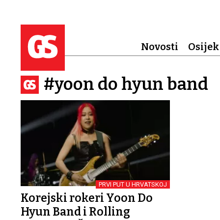
Novosti
Osijek
#yoon do hyun band
PRVI PUT U HRVATSKOJ
Korejski rokeri Yoon Do
Hyun Band i Rolling