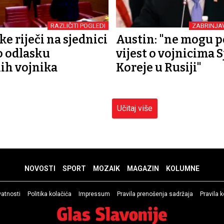
RAZLIČITI POGLEDI
ZABRINJA
ke riječi na sjednici
Austin: "ne mogu p
o odlasku
vijest o vojnicima 
ih vojnika
Koreje u Rusiji"
Učitaj više
NOVOSTI
SPORT
MOZAIK
MAGAZIN
KOLUMNE
ivatnosti
Politika kolačića
Impressum
Pravila prenošenja sadržaja
Pravila 