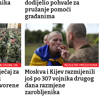
nika
dodijelio pohvale za
pružanje pomoći
građanima
ZA OSOBE OBA
REZULTAT PREGOVORA
SPOLA
ečaj za
Moskva i Kijev razmijenili
i
još po 307 vojnika drugog
tvorene
dana razmjene
zarobljenika