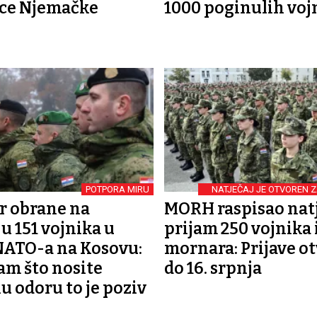
ice Njemačke
1000 poginulih voj
POTPORA MIRU
NATJEČAJ JE OTVOREN 
r obrane na
MORH raspisao natj
u 151 vojnika u
prijam 250 vojnika 
NATO-a na Kosovu:
mornara: Prijave o
am što nosite
do 16. srpnja
u odoru to je poziv