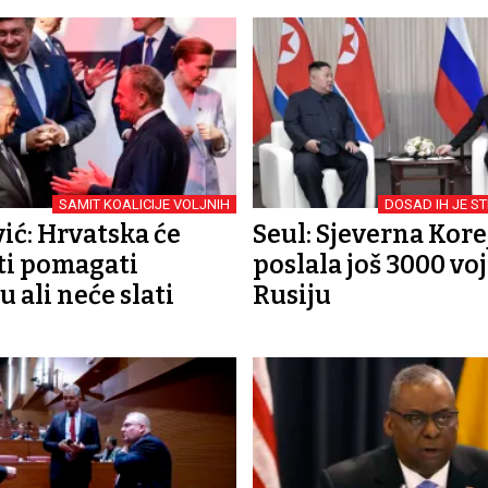
SAMIT KOALICIJE VOLJNIH
DOSAD IH JE S
ić: Hrvatska će
Seul: Sjeverna Kore
ti pomagati
poslala još 3000 vo
 ali neće slati
Rusiju