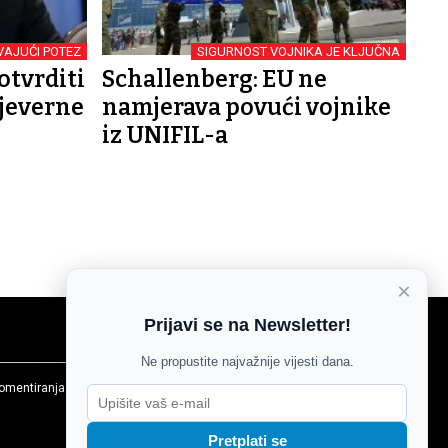
VAJUĆI POTEZ
SIGURNOST VOJNIKA JE KLJUČNA
otvrditi
Schallenberg: EU ne
Sjeverne
namjerava povući vojnike
iz UNIFIL-a
×
Prijavi se na Newsletter!
Ne propustite najvažnije vijesti dana.
komentiranja
Agroglas
Pretplati se