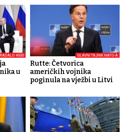
TRADALO 4000
GLAVNI TAJNIK NATO-A
ja
Rutte: Četvorica
jnika u
američkih vojnika
poginula na vježbi u Litvi