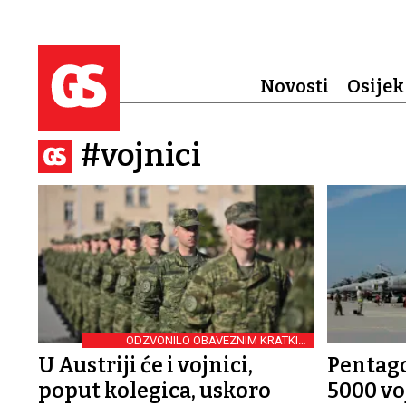
Novosti
Osijek
#vojnici
ODZVONILO OBAVEZNIM KRATKIM
FRIZURAMA
U Austriji će i vojnici,
Pentago
poput kolegica, uskoro
5000 vo