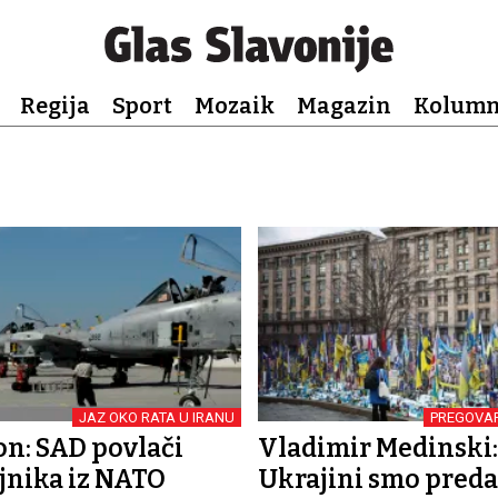
Regija
Sport
Mozaik
Magazin
Kolum
JAZ OKO RATA U IRANU
PREGOVA
n: SAD povlači
Vladimir Medinski:
jnika iz NATO
Ukrajini smo predal