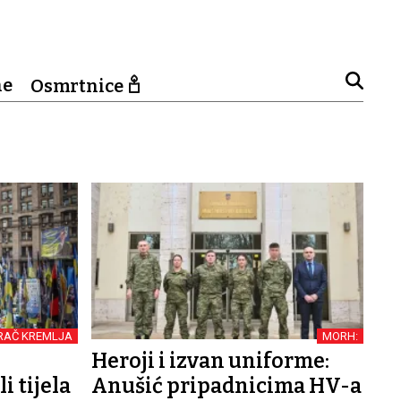
ne
Osmrtnice
RAČ KREMLJA
MORH:
Heroji i izvan uniforme:
i tijela
Anušić pripadnicima HV-a