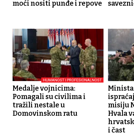
moći nositi punđe i repove
savezn
HUMANOST I PROFESIONALNOST
Medalje vojnicima:
Minista
Pomagali su civilima i
ispraćaj
tražili nestale u
misiju 
Domovinskom ratu
Hvala v
hrvatsk
i čast