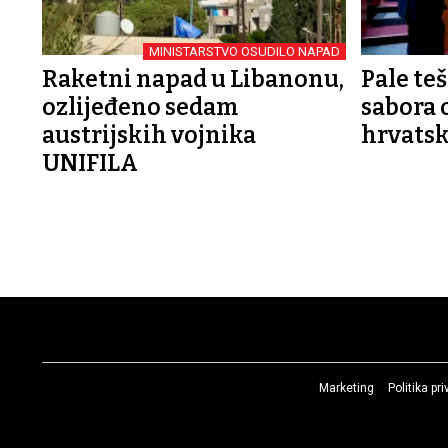
MINISTARSTVO OSUDILO NAPAD
Raketni napad u Libanonu,
Pale teš
ozlijeđeno sedam
sabora 
austrijskih vojnika
hrvatsk
UNIFILA
Marketing
Politika pr