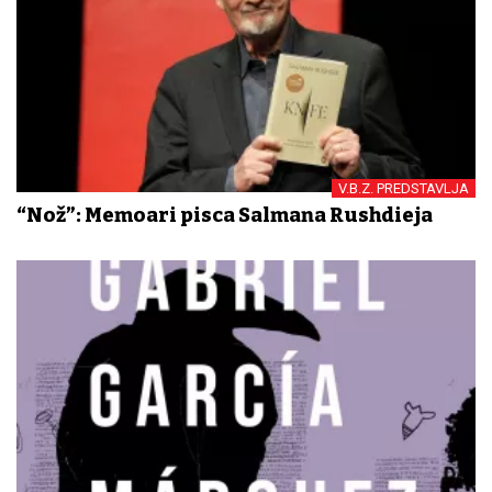
V.B.Z. PREDSTAVLJA
“Nož”: Memoari pisca Salmana Rushdieja