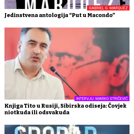
GABRIEL G. MARQUEZ
Jedinstvena antologija “Put u Macondo”
INTERVJU: MARKO STRIČEVIĆ
Knjiga Tito u Rusiji, Sibirska odiseja: Čovjek
niotkuda ili odsvakuda