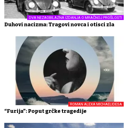
DVA NEZAOBILAZNA IZDANJA O MRAČNOJ PROŠLOSTI
Duhovi nacizma: Tragovi novca i otisci zla
ROMAN ALEXA MICHAELIDESA
“Furija”: Poput grčke tragedije