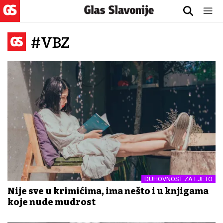
#VBZ
DUHOVNOST ZA LJETO
Nije sve u krimićima, ima nešto i u knjigama
koje nude mudrost