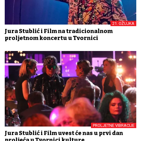
21. OŽUJKA
Jura Stublić i Film na tradicionalnom
proljetnom koncertu u Tvornici
PROLJETNE VIBRACIJE
Jura Stublić i Film uvest će nas u prvi dan
proljeća u Tvornici kulture