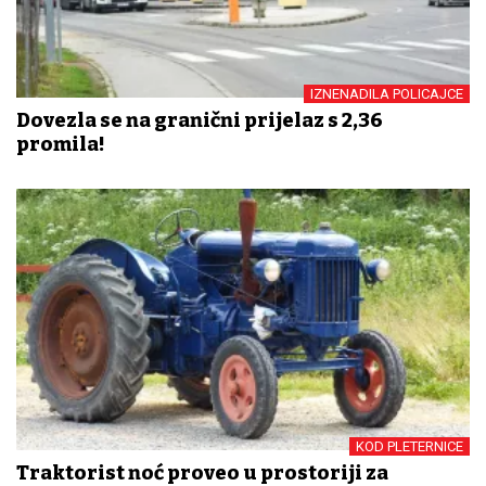
IZNENADILA POLICAJCE
Dovezla se na granični prijelaz s 2,36
promila!
KOD PLETERNICE
Traktorist noć proveo u prostoriji za