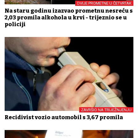
DVIJE PROMETNE U ČETVRTAK
Na staru godinu izazvao prometnu nesreću s
2,03 promila alkohola u krvi - trijeznio se u
policiji
ZAVRŠIO NA TRIJEŽNJENJU
Recidivist vozio automobil s 3,67 promila