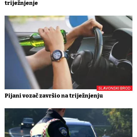
triježnjenje
SLAVONSKI BROD
Pijani vozač završio na triježnjenju