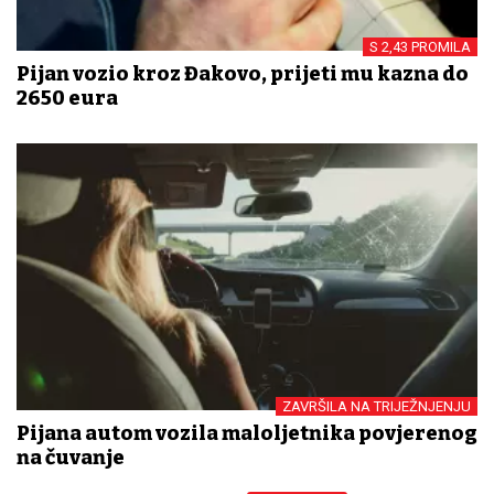
S 2,43 PROMILA
Pijan vozio kroz Đakovo, prijeti mu kazna do
2650 eura
ZAVRŠILA NA TRIJEŽNJENJU
Pijana autom vozila maloljetnika povjerenog
na čuvanje