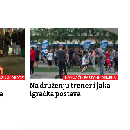
TRGU SLOBODE
NAVIJAČKI PARTY NK OSIJEKA
Na druženju trener i jaka
a
igračka postava
u