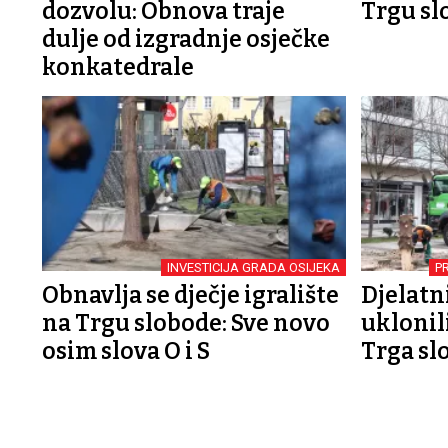
dozvolu: Obnova traje
Trgu sl
dulje od izgradnje osječke
konkatedrale
INVESTICIJA GRADA OSIJEKA
P
Obnavlja se dječje igralište
Djelatn
na Trgu slobode: Sve novo
uklonili
osim slova O i S
Trga sl