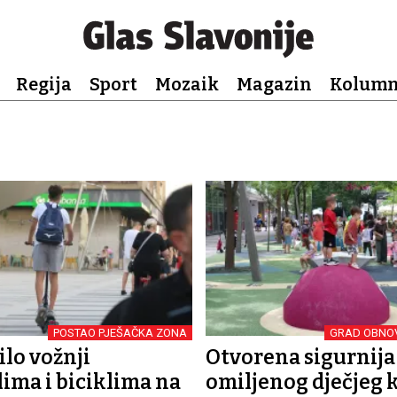
Regija
Sport
Mozaik
Magazin
Kolum
POSTAO PJEŠAČKA ZONA
GRAD OBNOV
lo vožnji
Otvorena sigurnija 
ima i biciklima na
omiljenog dječjeg 