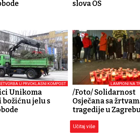
obode
slova OS
RETVORBA U PRVOKLASNI KOMPOST
LAMPIONI NA 
ici Unikoma
/Foto/ Solidarnost
 božićnu jelu s
Osječana sa žrtvam
obode
tragedije u Zagreb
Učitaj više