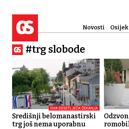
Novosti
Osijek
#trg slobode
DVA DESETLJEĆA ČEKANJA
Središnji belomanastirski
Odzvoni
trg još nema uporabnu
romobil