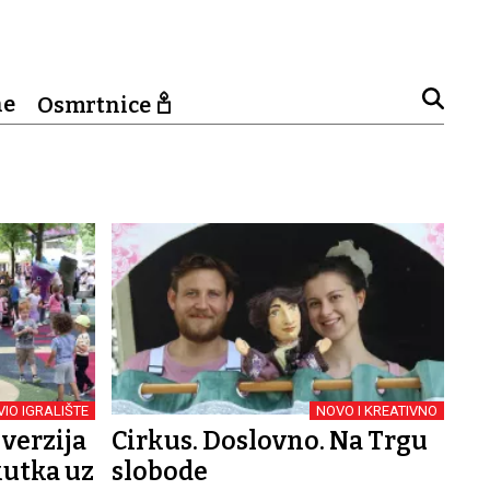
ne
Osmrtnice
IO IGRALIŠTE
NOVO I KREATIVNO
verzija
Cirkus. Doslovno. Na Trgu
kutka uz
slobode